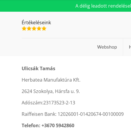
A délig leadott rendelés
Értékeléseink
Webshop
Ulicsák Tamás
Herbatea Manufaktúra Kft.
2624 Szokolya, Hársfa u. 9.
Adószám:23173523-2-13
Raiffeisen Bank: 12026001-01420674-00100009
Telefon: +3670 5942860