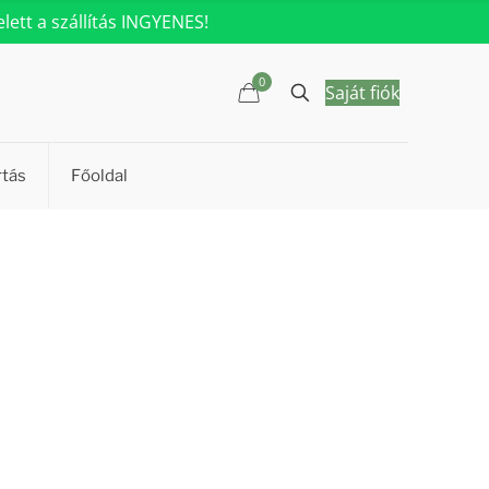
ett a szállítás INGYENES!
0
Saját fiók
rtás
Főoldal