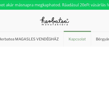
eket akár másnapra megkaphatod. Ráadásul 20eFt vásárlás fel
Herbatea MAGASLES VENDÉGHÁZ
Kapcsolat
Bérgyá