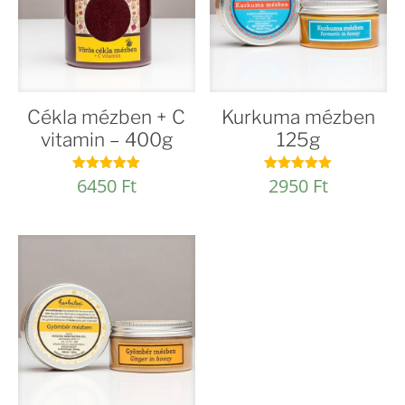
Cékla mézben + C
Kurkuma mézben
vitamin – 400g
125g
6450
Ft
2950
Ft
Értékelés:
Értékelés:
4.98
4.92
/ 5
/ 5