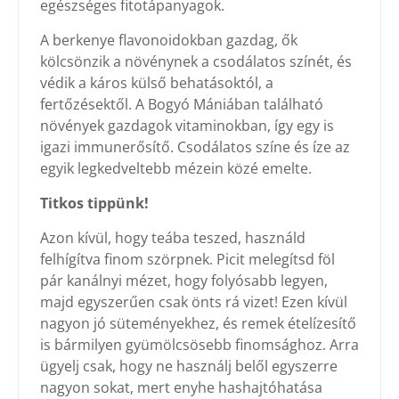
egészséges fitotápanyagok.
A berkenye flavonoidokban gazdag, ők
kölcsönzik a növénynek a csodálatos színét, és
védik a káros külső behatásoktól, a
fertőzésektől. A Bogyó Mániában található
növények gazdagok vitaminokban, így egy is
igazi immunerősítő. Csodálatos színe és íze az
egyik legkedveltebb mézein közé emelte.
Titkos tippünk!
Azon kívül, hogy teába teszed, használd
felhígítva finom szörpnek. Picit melegítsd föl
pár kanálnyi mézet, hogy folyósabb legyen,
majd egyszerűen csak önts rá vizet! Ezen kívül
nagyon jó süteményekhez, és remek ételízesítő
is bármilyen gyümölcsösebb finomsághoz. Arra
ügyelj csak, hogy ne használj belől egyszerre
nagyon sokat, mert enyhe hashajtóhatása