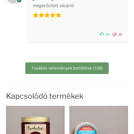
megerősített vásárló
Értékelés:
5
/ 5
(0)
(0)
További vélemények betöltése (108)
Kapcsolódó termékek