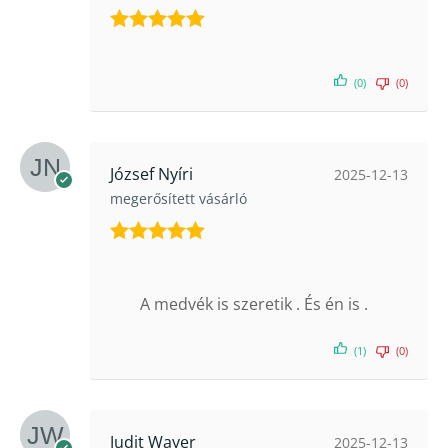
Értékelés:
5
/ 5
(0)
(0)
József Nyíri
2025-12-13
megerősített vásárló
Értékelés:
5
/ 5
A medvék is szeretik . És én is .
(1)
(0)
Judit Wayer
2025-12-13