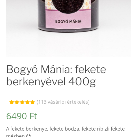
Bogyó Mánia: fekete
berkenyével 400g
(
113
vásárlói értékelés)
Értékelés
113
6490
Ft
4.92
az 5-
ből,
értékelés
A fekete berkenye, fekete bodza, fekete ribizli fekete
alapján
mézben 🙂