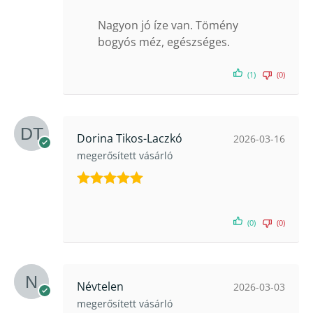
5
/ 5
Nagyon jó íze van. Tömény
bogyós méz, egészséges.
(1)
(0)
Dorina Tikos-Laczkó
2026-03-16
megerősített vásárló
Értékelés:
5
/ 5
(0)
(0)
Névtelen
2026-03-03
megerősített vásárló