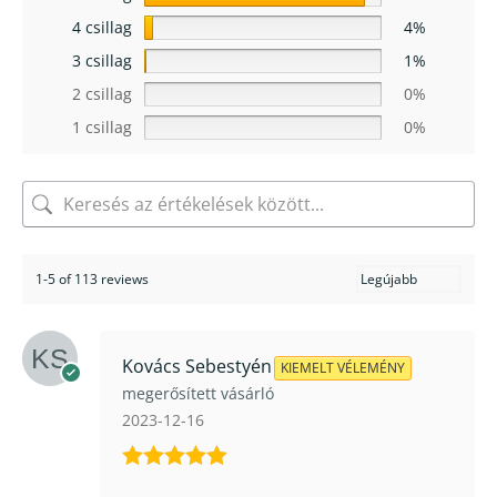
4 csillag
4%
3 csillag
1%
2 csillag
0%
1 csillag
0%
1-5 of 113 reviews
Kovács Sebestyén
KIEMELT VÉLEMÉNY
megerősített vásárló
2023-12-16
Értékelés: