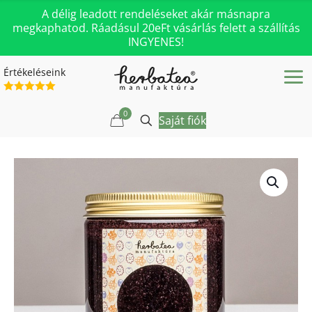
A délig leadott rendeléseket akár másnapra
megkaphatod. Ráadásul 20eFt vásárlás felett a szállítás
INGYENES!
Értékeléseink
0
Saját fiók