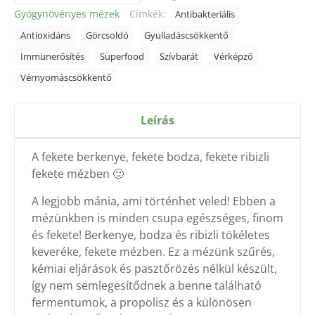
Gyógynövényes mézek
Címkék:
Antibakteriális
Antioxidáns
Görcsoldó
Gyulladáscsökkentő
Immunerősítés
Superfood
Szívbarát
Vérképző
Vérnyomáscsökkentő
Leírás
A fekete berkenye, fekete bodza, fekete ribizli
fekete mézben 🙂
A legjobb mánia, ami történhet veled! Ebben a
mézünkben is minden csupa egészséges, finom
és fekete! Berkenye, bodza és ribizli tökéletes
keveréke, fekete mézben. Ez a mézünk szűrés,
kémiai eljárások és pasztőrözés nélkül készült,
így nem semlegesítődnek a benne található
fermentumok, a propolisz és a különösen