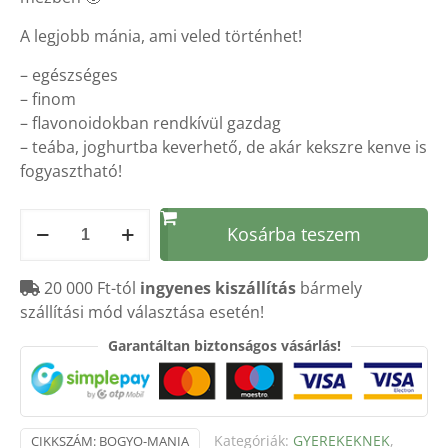
A legjobb mánia, ami veled történhet!
– egészséges
– finom
– flavonoidokban rendkívül gazdag
– teába, joghurtba keverhető, de akár kekszre kenve is
fogyasztható!
Bogyó
Kosárba teszem
Mánia:
fekete
20 000 Ft-tól
ingyenes kiszállítás
bármely
berkenyével
szállítási mód választása esetén!
400g
mennyiség
Garantáltan biztonságos vásárlás!
Kategóriák:
GYEREKEKNEK
,
CIKKSZÁM:
BOGYO-MANIA