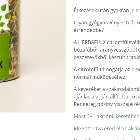
Étkezések után gyakran jelen
Olyan gyógynövényes teát ke
étrendedbe?
A HERBAFLUX citromfűlevélbő
búzafűből, aranyvesszőből 
összetevőkből készült tradi
A citromfű támogatja az em
normál működéséhez.
A keveréket a szakirodalomba
ajánlás alapján állítottuk ös
Rengeteg pozitív visszajelzé
Most 3+1 akciónk keretébe
Ide kattintva éred el az akció