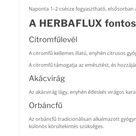
Naponta 1–2 csésze fogyasztható, elsősorban a
A HERBAFLUX fontosa
Citromfűlevél
A citromfű kellemes illatú, enyhén citrusos 
A citromfű támogatja az emésztést, és hozzá
Akácvirág
Az akácvirág lágy, enyhén édeskés virágos kara
Orbáncfű
Az orbáncfű tradicionálisan alkalmazott gyógy
különös körültekintés szükséges.