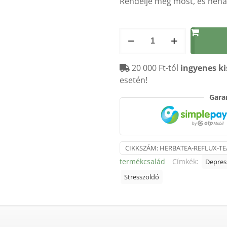
Rendelje meg most, és néhán
HERBAFLUX
teakeverék
50gr.
20 000 Ft-tól
ingyenes ki
mennyiség
esetén!
Garan
CIKKSZÁM:
HERBATEA-REFLUX-TE
termékcsalád
Címkék:
Depress
Stresszoldó