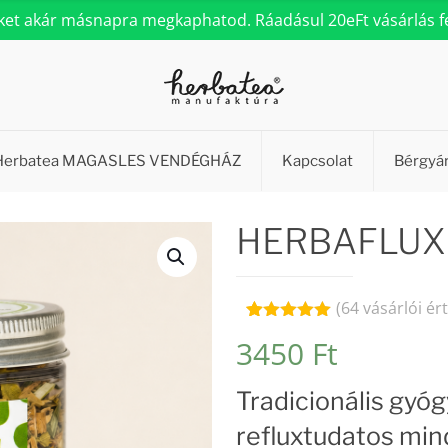
eket akár másnapra megkaphatod. Ráadásul 20eFt vásárlás fel
Herbatea MAGASLES VENDÉGHÁZ
Kapcsolat
Bérgyá
HERBAFLUX t
(
64
vásárlói ér
Értékelés
64
3450
Ft
4.94
az 5-
ből,
értékelés
Tradicionális gyó
alapján
refluxtudatos mi