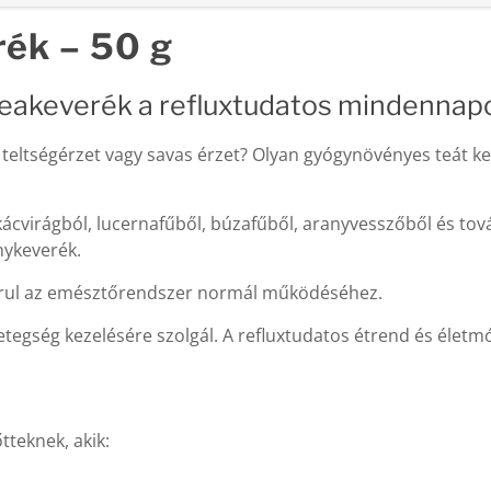
ék – 50 g
teakeverék a refluxtudatos mindenna
 teltségérzet vagy savas érzet? Olyan gyógynövényes teát k
ácvirágból, lucernafűből, búzafűből, aranyvesszőből és to
nykeverék.
járul az emésztőrendszer normál működéséhez.
gség kezelésére szolgál. A refluxtudatos étrend és életmó
tteknek, akik: