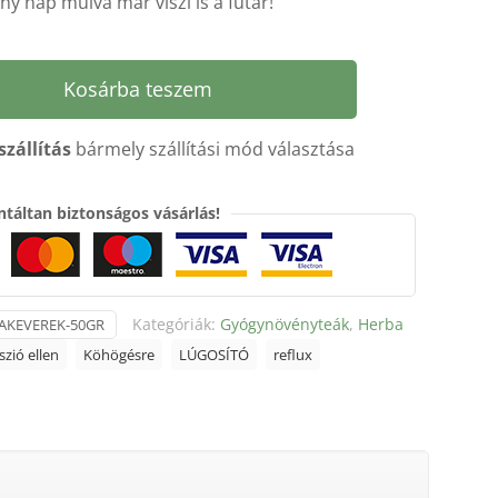
y nap múlva már viszi is a futár!
Kosárba teszem
szállítás
bármely szállítási mód választása
táltan biztonságos vásárlás!
Kategóriák:
Gyógynövényteák
,
Herba
AKEVEREK-50GR
zió ellen
Köhögésre
LÚGOSÍTÓ
reflux