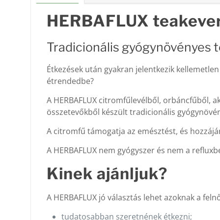
HERBAFLUX teakever
Tradicionális gyógynövényes 
Étkezések után gyakran jelentkezik kellemetlen
étrendedbe?
A HERBAFLUX citromfűlevélből, orbáncfűből, ak
összetevőkből készült tradicionális gyógynövé
A citromfű támogatja az emésztést, és hozzá
A HERBAFLUX nem gyógyszer és nem a refluxbete
Kinek ajánljuk?
A HERBAFLUX jó választás lehet azoknak a felnő
tudatosabban szeretnének étkezni;