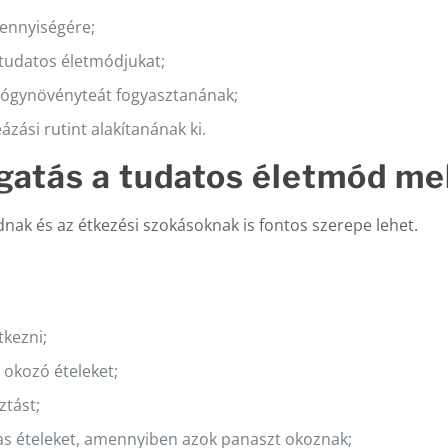
mennyiségére;
xtudatos életmódjukat;
gyógynövényteát fogyasztanának;
zási rutint alakítanának ki.
atás a tudatos életmód me
ak és az étkezési szokásoknak is fontos szerepe lehet.
tkezni;
 okozó ételeket;
ztást;
avas ételeket, amennyiben azok panaszt okoznak;