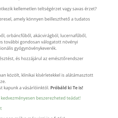
tkezik kellemetlen teltségérzet vagy savas érzet?
resel, amely könnyen beilleszthető a tudatos
l, orbáncfűből, akácvirágból, lucernafűből,
és további gondosan válogatott növényi
cionális gyógynövénykeverék.
észtést, és hozzájárul az emésztőrendszer
n közölt, klinikai kísérletekkel is alátámasztott
sze.
st kapunk a vásárlóinktól.
Próbáld ki Te is!
n kedvezményesen beszerezheted teádat!
t