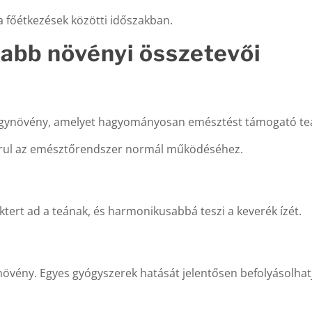
 főétkezések közötti időszakban.
bb növényi összetevői
gyógynövény, amelyet hagyományosan emésztést támogató te
járul az emésztőrendszer normál működéséhez.
ktert ad a teának, és harmonikusabbá teszi a keverék ízét.
növény. Egyes gyógyszerek hatását jelentősen befolyásolha