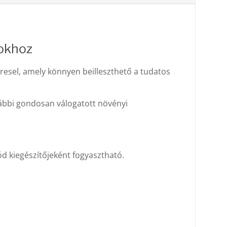
pokhoz
eresel, amely könnyen beilleszthető a tudatos
vábbi gondosan válogatott növényi
d kiegészítőjeként fogyasztható.