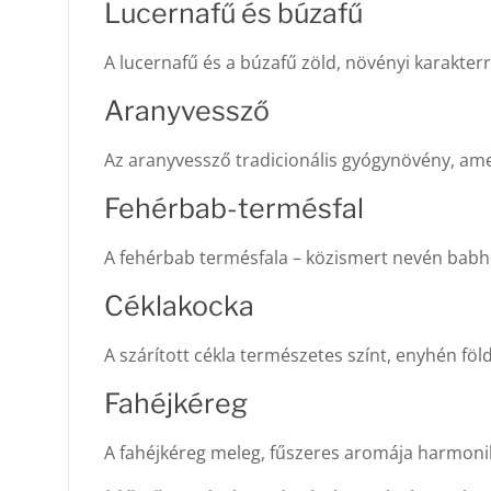
Lucernafű és búzafű
A lucernafű és a búzafű zöld, növényi karakterre
Aranyvessző
Az aranyvessző tradicionális gyógynövény, am
Fehérbab-termésfal
A fehérbab termésfala – közismert nevén babh
Céklakocka
A szárított cékla természetes színt, enyhén föld
Fahéjkéreg
A fahéjkéreg meleg, fűszeres aromája harmoni