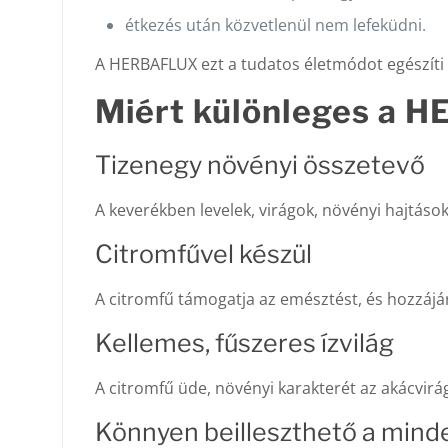
étkezés után közvetlenül nem lefeküdni.
A HERBAFLUX ezt a tudatos életmódot egészíti 
Miért különleges a 
Tizenegy növényi összetevő
A keverékben levelek, virágok, növényi hajtáso
Citromfűvel készül
A citromfű támogatja az emésztést, és hozzá
Kellemes, fűszeres ízvilág
A citromfű üde, növényi karakterét az akácvirág
Könnyen beilleszthető a min