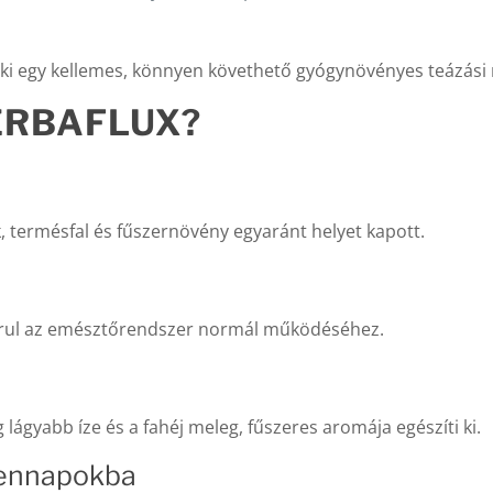
ki egy kellemes, könnyen követhető gyógynövényes teázási r
HERBAFLUX?
k, termésfal és fűszernövény egyaránt helyet kapott.
járul az emésztőrendszer normál működéséhez.
 lágyabb íze és a fahéj meleg, fűszeres aromája egészíti ki.
dennapokba