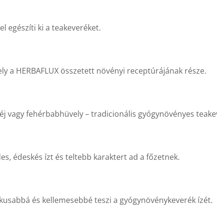
l egészíti ki a teakeveréket.
ely a HERBAFLUX összetett növényi receptúrájának része.
éj vagy fehérbabhüvely – tradicionális gyógynövényes teak
es, édeskés ízt és teltebb karaktert ad a főzetnek.
kusabbá és kellemesebbé teszi a gyógynövénykeverék ízét.