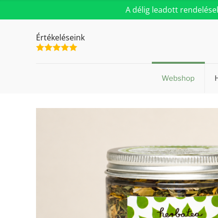
A délig leadott rendelés
Értékeléseink
Webshop