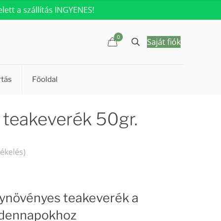
ett a szállítás INGYENES!
0
Saját fiók
rtás
Főoldal
eakeverék 50gr.
tékelés)
gynövényes teakeverék a
ndennapokhoz