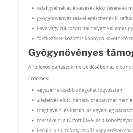
odafigyelnek az étkezések időzítésére és 
gyógynövényes teával egészítenék ki reflu
kávé vagy cukrozott ital helyett kellemes 
főétkezések között is könnyen követhető teá
Gyógynövényes támog
A refluxos panaszok mérséklésében az életmódn
Érdemes:
egyszerre kisebb adagokat fogyasztani;
a lefekvés előtti néhány órában már nem é
megfigyelni és kerülni az egyénileg panaszt
mérsékelni a túlzott kávé- és alkoholfogyas
kerülni a túl zsíros, csípős vagy erősen s