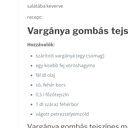
salátába keverve
recept:
Vargánya gombás tejsz
Hozzávalók:
szárított vargánya (egy csomag)
egy kisebb fej vöröshagyma
fél dl olaj
só, fehér bors
0,5 l főzőtejszín
1 dl száraz fehérbor
vágott petrezselyemzöld
Vargánya gombás tejszínes má