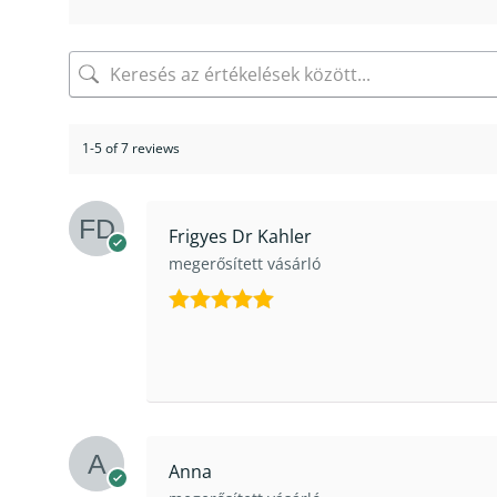
1-5 of 7 reviews
Frigyes Dr Kahler
megerősített vásárló
Értékelés:
5
/ 5
Anna