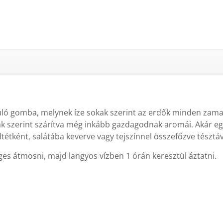
ó gomba, melynek íze sokak szerint az erdők minden zamatá
kak szerint szárítva még inkább gazdagodnak aromái. Akár eg
eltétként, salátába keverve vagy tejszínnel összefőzve tésztával
ges átmosni, majd langyos vízben 1 órán keresztül áztatni.