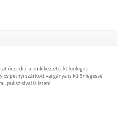
t őrzi, dióra emlékeztető, különleges
y csipetnyi szárított vargánya is különlegessé
, puliszkával is isteni.