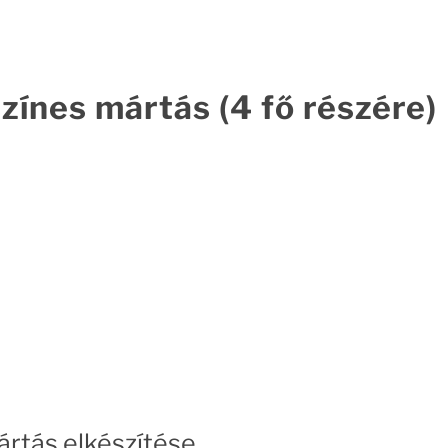
ínes mártás (4 fő részére)
rtás elkészítése