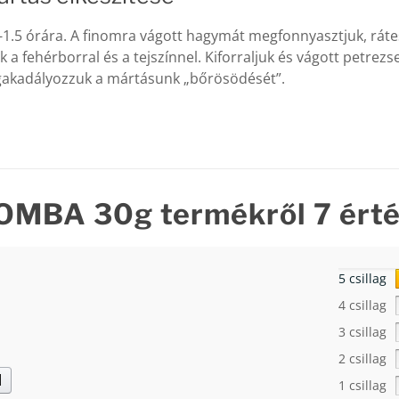
1-1.5 órára. A finomra vágott hagymát megfonnyasztjuk, rát
ük a fehérborral és a tejszínnel. Kiforraljuk és vágott petre
egakadályozzuk a mártásunk „bőrösödését”.
GOMBA 30g
termékről 7 ért
5 csillag
4 csillag
3 csillag
2 csillag
d
1 csillag