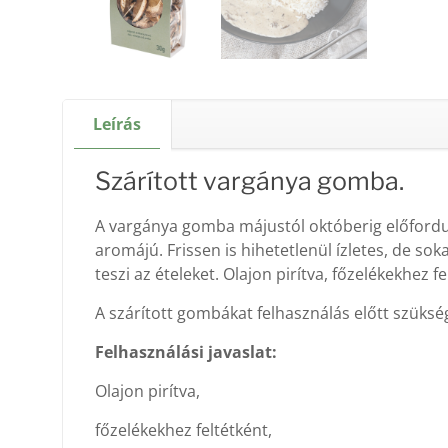
Leírás
Szárított vargánya gomba.
A vargánya gomba májustól októberig előfordul
aromájú. Frissen is hihetetlenül ízletes, de so
teszi az ételeket. Olajon pirítva, főzelékekhez f
A szárított gombákat felhasználás előtt szüksé
Felhasználási javaslat:
Olajon pirítva,
főzelékekhez feltétként,