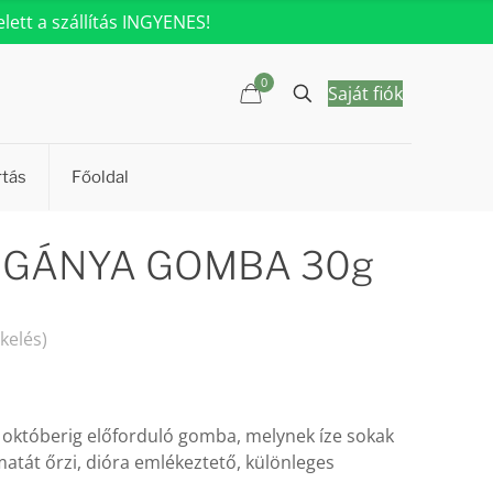
ett a szállítás INGYENES!
0
Saját fiók
rtás
Főoldal
VARGÁNYA GOMBA 30g
kelés)
októberig előforduló gomba, melynek íze sokak
atát őrzi, dióra emlékeztető, különleges