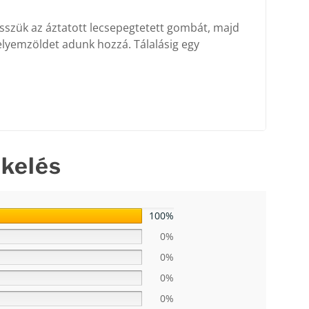
esszük az áztatott lecsepegtetett gombát, majd
zselyemzöldet adunk hozzá. Tálalásig egy
ékelés
100%
0%
0%
0%
0%