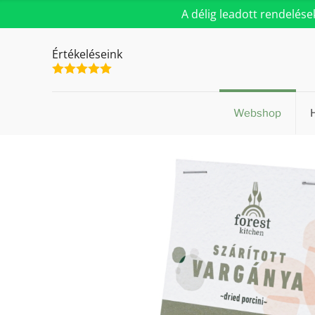
A délig leadott rendelés
Értékeléseink
Webshop