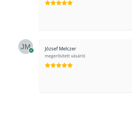
Értékelés:
5
/ 5
József Melczer
megerősített vásárló
Értékelés:
5
/ 5