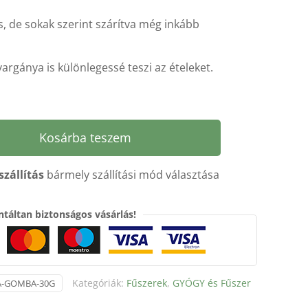
es, de sokak szerint szárítva még inkább
vargánya is különlegessé teszi az ételeket.
Kosárba teszem
szállítás
bármely szállítási mód választása
táltan biztonságos vásárlás!
Kategóriák:
Fűszerek
,
GYÓGY és Fűszer
A-GOMBA-30G