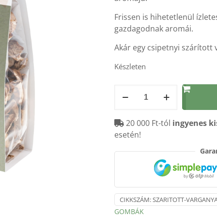
Frissen is hihetetlenül ízlet
gazdagodnak aromái.
Akár egy csipetnyi szárított 
Készleten
szárított
VARGÁNYA
GOMBA
20 000 Ft-tól
ingyenes ki
30g
esetén!
mennyiség
Garan
CIKKSZÁM:
SZARITOTT-VARGANY
GOMBÁK