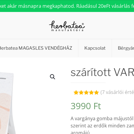
eket akár másnapra megkaphatod. Ráadásul 20eFt vásárlás fel
Herbatea MAGASLES VENDÉGHÁZ
Kapcsolat
Bérgyá
szárított 
(
7
vásárlói érté
Értékelés
7
3990
Ft
5.00
az 5-
ből,
értékelés
A vargánya gomba májustól 
alapján
szerint az erdők minden zam
aromájú.