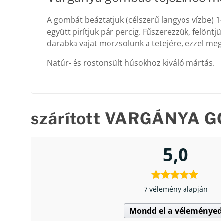
A gombát beáztatjuk (célszerű langyos vízbe) 
együtt pirítjuk pár percig. Fűszerezzük, felöntj
darabka vajat morzsolunk a tetejére, ezzel m
Natúr- és rostonsült húsokhoz kiváló mártás.
szárított VARGÁNYA 
5,0
7 vélemény alapján
Mondd el a véleménye