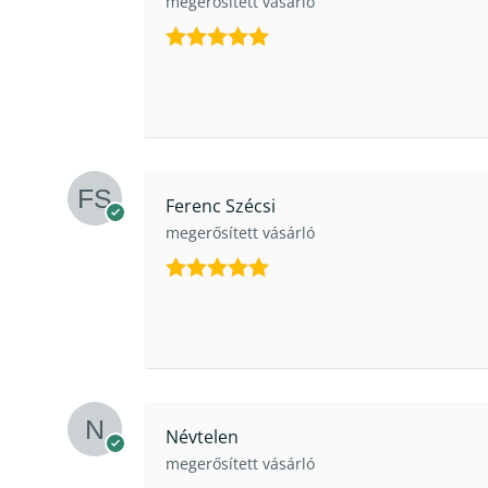
megerősített vásárló
Értékelés:
5
/ 5
Ferenc Szécsi
megerősített vásárló
Értékelés:
5
/ 5
Névtelen
megerősített vásárló