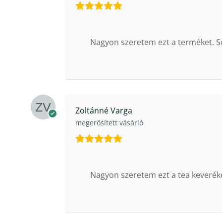
Értékelés:
5
/ 5
Nagyon szeretem ezt a terméket. So
Zoltánné Varga
megerősített vásárló
Értékelés:
5
/ 5
Nagyon szeretem ezt a tea keveréke