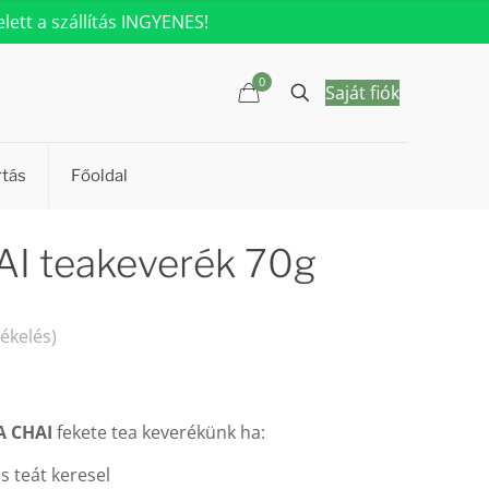
ett a szállítás INGYENES!
0
Saját fiók
rtás
Főoldal
I teakeverék 70g
tékelés)
 CHAI
fekete tea keverékünk ha:
s teát keresel