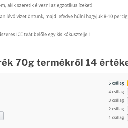
, akik szeretik élvezni az egzotikus ízeket!
an lévő vizet öntünk, majd lefedve hűlni hagyjuk 8-10 percig
űszeres ICE teát belőle egy kis kókusztejjel!
rék 70g
termékről 14 érték
5 csillag
4 csillag
3 csillag
2 csillag
d
1 csillag