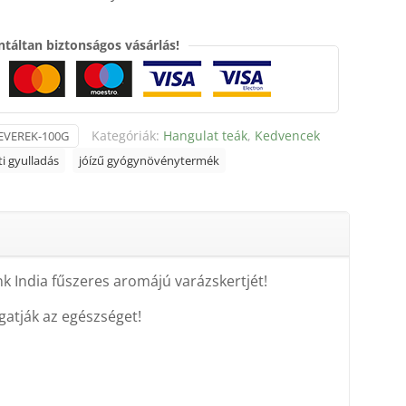
táltan biztonságos vásárlás!
Kategóriák:
Hangulat teák
,
Kedvencek
EVEREK-100G
ti gyulladás
jóízű gyógynövénytermék
nk India fűszeres aromájú varázskertjét!
atják az egészséget!