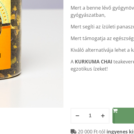
Mert a benne lévő gyógynövé
gyógyászatban,
Mert segíti az ízületi panas
Mert támogatja az egészség
Kiváló alternatívája lehet a 
A
KURKUMA CHAI
teakeveré
egzotikus ízeket!
Kurkuma
CHAI
teakeverék
20 000 Ft-tól
ingyenes ki
70g