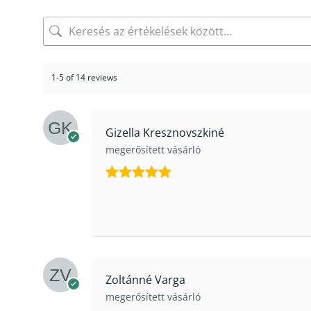
1-5 of 14 reviews
Gizella Kresznovszkiné
megerősített vásárló
Értékelés:
5
/ 5
Zoltánné Varga
megerősített vásárló