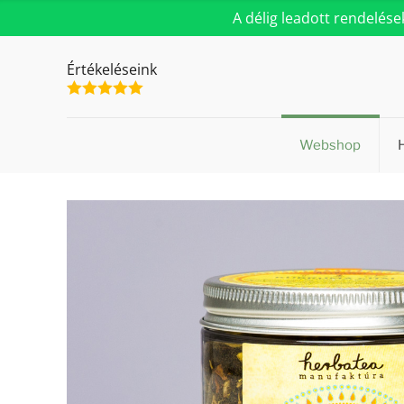
A délig leadott rendelés
Értékeléseink
Webshop