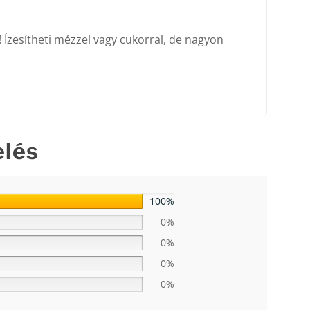
! Ízesítheti mézzel vagy cukorral, de nagyon
elés
100%
0%
0%
0%
0%