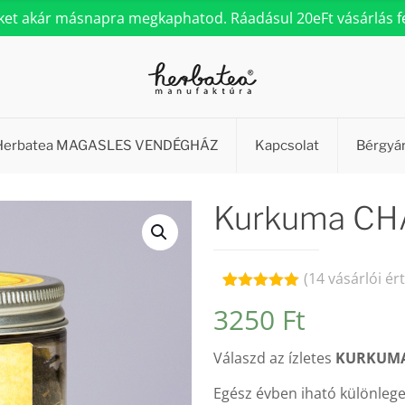
eket akár másnapra megkaphatod. Ráadásul 20eFt vásárlás fel
Herbatea MAGASLES VENDÉGHÁZ
Kapcsolat
Bérgyá
Kurkuma CHA
(
14
vásárlói ér
Értékelés
14
3250
Ft
5.00
az 5-
ből,
értékelés
Válaszd az ízletes
KURKUMA
alapján
Egész évben iható különlege