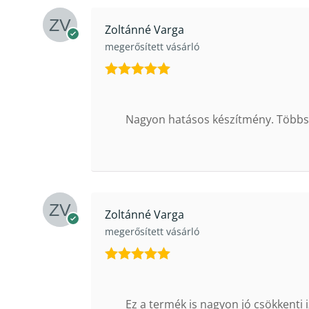
Zoltánné Varga
megerősített vásárló
Értékelés:
5
/ 5
Nagyon hatásos készítmény. Többs
Zoltánné Varga
megerősített vásárló
Értékelés:
5
/ 5
Ez a termék is nagyon jó csökkenti