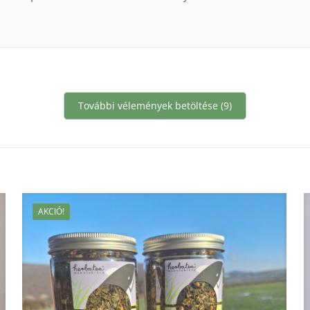
További vélemények betöltése (9)
AKCIÓ!