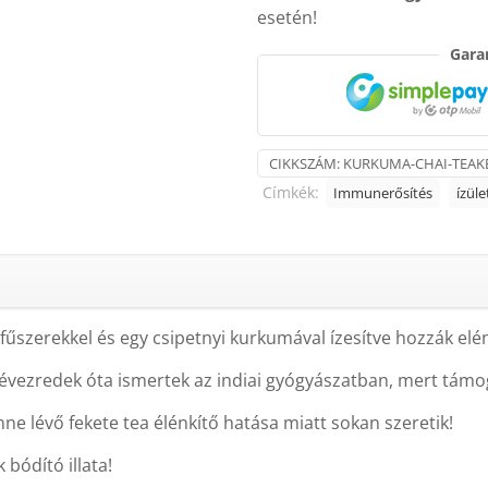
esetén!
mennyiség
Garan
CIKKSZÁM:
KURKUMA-CHAI-TEAK
Címkék:
Immunerősítés
ízüle
 fűszerekkel és egy csipetnyi kurkumával ízesítve hozzák elé
vezredek óta ismertek az indiai gyógyászatban, mert támog
nne lévő fekete tea élénkítő hatása miatt sokan szeretik!
 bódító illata!