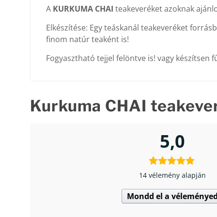
A
KURKUMA CHAI
teakeveréket azoknak ajánlom
Elkészítése: Egy teáskanál teakeveréket forrásb
finom natúr teaként is!
Fogyasztható tejjel felöntve is! vagy készítsen f
Kurkuma CHAI teakeve
5,0
14 vélemény alapján
Mondd el a véleménye