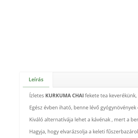
Leírás
Ízletes
KURKUMA CHAI
fekete tea keverékünk,
Egész évben iható, benne lévő gyógynövények é
Kiváló alternatívája lehet a kávénak , mert a be
Hagyja, hogy elvarázsolja a keleti fűszerbazárok