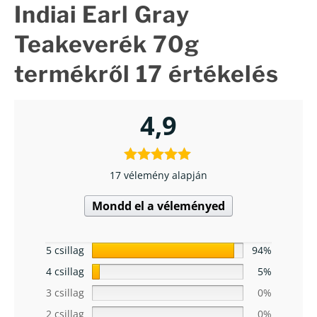
Indiai Earl Gray
Teakeverék 70g
termékről 17 értékelés
4,9
17 vélemény alapján
Mondd el a véleményed
5 csillag
94%
4 csillag
5%
3 csillag
0%
2 csillag
0%