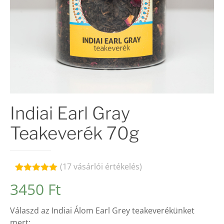
Indiai Earl Gray
Teakeverék 70g
(
17
vásárlói értékelés)
Értékelés
17
3450
Ft
4.94
az 5-
ből,
értékelés
Válaszd az Indiai Álom Earl Grey teakeverékünket
alapján
mert: