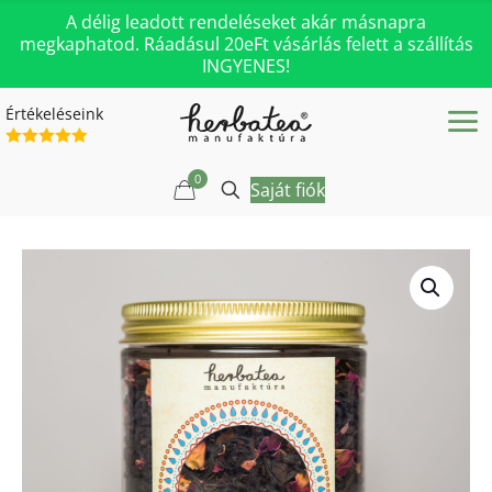
A délig leadott rendeléseket akár másnapra
megkaphatod. Ráadásul 20eFt vásárlás felett a szállítás
INGYENES!
Értékeléseink
0
Saját fiók