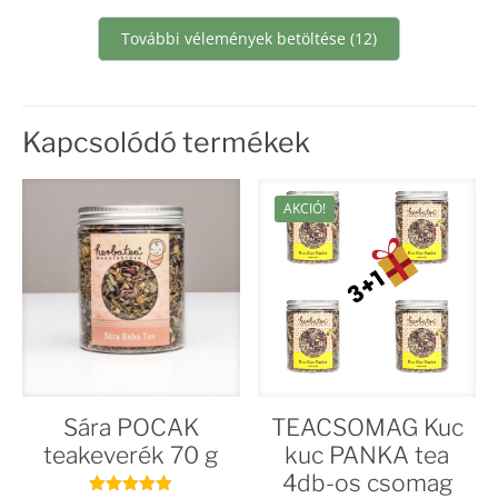
További vélemények betöltése (12)
Kapcsolódó termékek
AKCIÓ!
Sára POCAK
TEACSOMAG Kuc
teakeverék 70 g
kuc PANKA tea
4db-os csomag