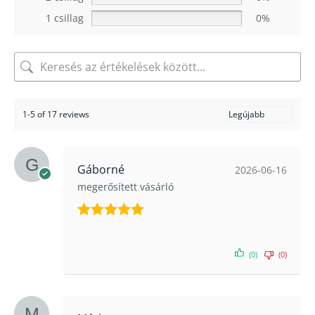
1 csillag
0%
1-5 of 17 reviews
Gáborné
2026-06-16
megerősített vásárló
Értékelés:
5
/ 5
(0)
(0)