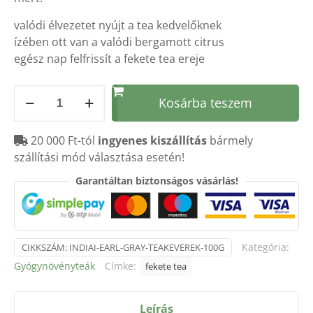
valódi élvezetet nyújt a tea kedvelőknek
ízében ott van a valódi bergamott citrus
egész nap felfrissít a fekete tea ereje
Indiai
Kosárba teszem
Earl
Gray
20 000 Ft-tól
ingyenes kiszállítás
bármely
Teakeverék
szállítási mód választása esetén!
70g
mennyiség
Garantáltan biztonságos vásárlás!
Kategória:
CIKKSZÁM:
INDIAI-EARL-GRAY-TEAKEVEREK-100G
Gyógynövényteák
Címke:
fekete tea
Leírás