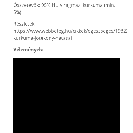
Összetevők: 95% HU virágmáz, kurkuma (min.
5%)
Részletek:
https://www.webbeteg.hu/cikkek/egeszseges/19822/a
kurkuma-jotekony-hatasai
Vélemények: