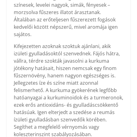
színesek, levelei nagyok, simák, fényesek –
morzsolva fűszeres illatot árasztanak.
Általában az erőteljesen fűszerezett fogások
kedvelői között népszerű, mivel aromája igen
sajátos.
Kifejezetten azoknak szoktuk ajánlani, akik
izületi gyulladásoktól szenvednek. Fájós hátra,
vállra, térdre szokták javasolni a kurkuma
jótékony hatásait, hiszen nemcsak egy finom
fűszernövény, hanem nagyon egészséges is.
Jellegzetes íze és színe miatt azonnal
felismerhető. A kurkuma gyökerének legfőbb
hatóanyagai a kurkuminoidok és a turmeronok,
ezek erős antioxidáns- és gyulladáscsökkentő
hatásúak. Igen elterjedt a szedése a reumás
ízületi gyulladásban szenvedők körében.
Segíthet a megfelelő vérnyomás vagy
koleszterinszint szabályozásában.