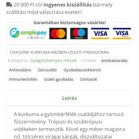
20 000 Ft-tól
ingyenes kiszállítás
bármely
mézben
szállítási mód választása esetén!
400
gr.
Garantáltan biztonságos vásárlás!
mennyiség
CIKKSZÁM:
KURKUMA-MEZBEN-IZULETI-PANASZOKRA
Kategória:
Gyógynövényes mézek
Címkék:
Antibakteriális
Antioxidáns
Görcsoldó
Gyulladáscsökkentő
Immunerősítés
ízületi gyulladás
Szívbarát
Leírás
A kurkuma a gyömbérfélék családjához tartozó
fűszernövény. Trópusi és szubtrópusi
vidékeken termesztik.
Közel egy méter magasra
nő, tölcséres virágai sárgák, díszváltozatai