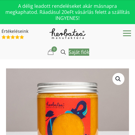
A délig leadott rendeléseket akár másnapra
megkaphatod. Ráadásul 20eFt vásárlás felett a szállítás
INGYENES!
Értékeléseink
0
Saját fiók