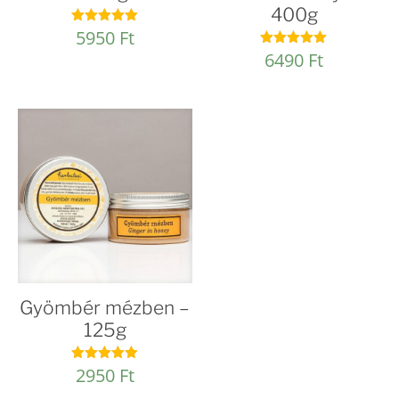
400g
5950
Ft
Értékelés:
4.93
6490
Ft
Értékelés:
/ 5
4.92
/ 5
Gyömbér mézben –
125g
2950
Ft
Értékelés:
4.92
/ 5