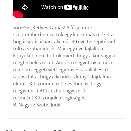
⭐⭐⭐⭐⭐ „Kedves Tamás! A férjemnek
szeptemberben vettük egy kurkumás mézet a
bogácsi vásárban, aki már 30 éve testépítéssel
tölti a szabadidejét. Már egy éve fájlalta a
könyökét, nem tudtuk miért, hogy a kor vagy a
megterhelés miatt. Amióta megvettük a mézet
minden reggel evett egy kávéskanállal és azt
tapasztalta, hogy a krónikus könyökfájdalma
elmúlt. Köszönöm az ő nevében is, hogy
megismerhettük ezt a nagyszerű
terméket.Köszönjük a segítséget.
B. Nagyné Szabó Judit”