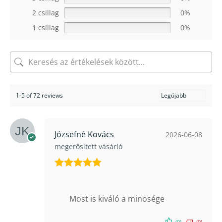
2 csillag
0%
1 csillag
0%
1-5 of 72 reviews
Józsefné Kovács
2026-06-08
megerősített vásárló
Értékelés:
5
/ 5
Most is kiváló a minosége
(0)
(0)