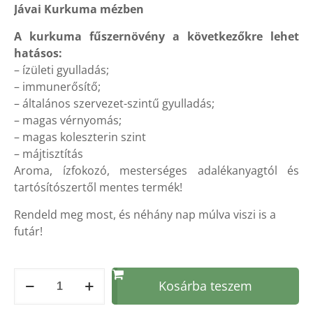
Jávai Kurkuma mézben
alapján
A kurkuma fűszernövény a következőkre lehet
hatásos:
– ízületi gyulladás;
– immunerősítő;
– általános szervezet-szintű gyulladás;
– magas vérnyomás;
– magas koleszterin szint
– májtisztítás
Aroma, ízfokozó, mesterséges adalékanyagtól és
tartósítószertől mentes termék!
Rendeld meg most, és néhány nap múlva viszi is a
futár!
Herbatea
Kosárba teszem
Jávai
KURKUMA