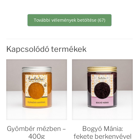
További vélemények betöltése (67)
Kapcsolódó termékek
Gyömbér mézben –
Bogyó Mánia:
400g
fekete berkenyével