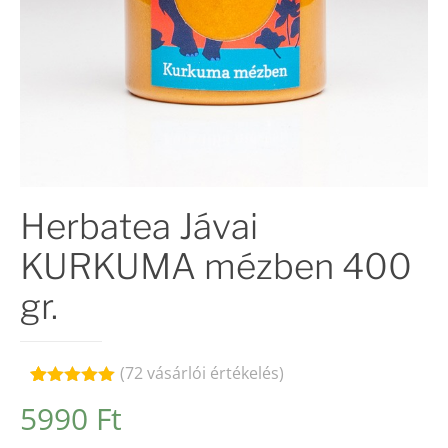
Herbatea Jávai
KURKUMA mézben 400
gr.
(
72
vásárlói értékelés)
Értékelés
72
5990
Ft
4.96
az 5-
ből,
értékelés