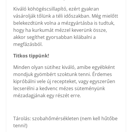
Kiváló köhögéscsillapító, ezért gyakran
vásárolják tőlünk a téli időszakban. Még mielőtt
belekezdtünk volna a mézgyártásba is tudtuk,
hogy ha kurkumát mézzel keverünk össze,
akkor segíthet gyorsabban kilábalni a
megfázásból.
Titkos tippünk!
Minden olyan sütihez kiváló, amibe egyébként
mondjuk gyömbért szoktunk tenni. Érdemes
kipróbálni vele új recepteket, vagy egyszerűen
lecserélni a kedvenc mézes süteményünk
mézadagjának egy részét erre.
Tárolás: szobahőmérsékleten (nem kell hűtőbe
tenni!)