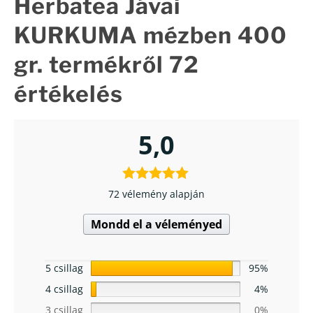
Herbatea Jávai
KURKUMA mézben 400
gr.
termékről 72
értékelés
5,0
72 vélemény alapján
Mondd el a véleményed
5 csillag
95%
4 csillag
4%
3 csillag
0%