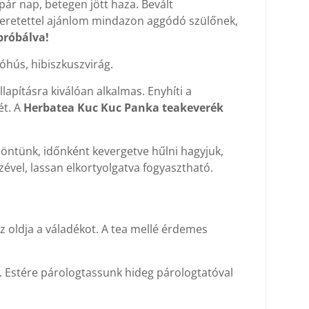
ár nap, betegen jött haza. Bevált
Szeretettel ajánlom mindazon aggódó szülőnek,
próbálva!
óhús, hibiszkuszvirág.
apításra kiválóan alkalmas. Enyhíti a
ét. A
Herbatea Kuc Kuc Panka teakeverék
 leöntünk, időnként kevergetve hűlni hagyjuk,
ével, lassan elkortyolgatva fogyasztható.
z oldja a váladékot. A tea mellé érdemes
t. Estére párologtassunk hideg párologtatóval