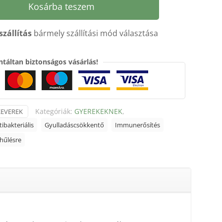
Kosárba teszem
szállítás
bármely szállítási mód választása
táltan biztonságos vásárlás!
Kategóriák:
GYEREKEKNEK
,
KEVEREK
ibakteriális
Gyulladáscsökkentő
Immunerősítés
hűlésre