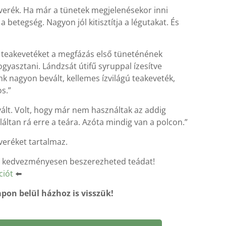
rék. Ha már a tünetek megjelenésekor inni
 a betegség. Nagyon jól kitisztítja a légutakat. És
teakevetéket a megfázás első tüneténének
gyasztani. Lándzsát útifű syruppal ízesítve
k nagyon bevált, kellemes ízvilágú teakeveték,
s.”
t. Volt, hogy már nem használtak az addig
áltan rá erre a teára. Azóta mindig van a polcon.”
veréket tartalmaz.
n kedvezményesen beszerezheted teádat!
ciót
⬅️
pon belül házhoz is visszük!