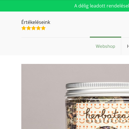
A délig leadott rendelés
Értékeléseink
Webshop