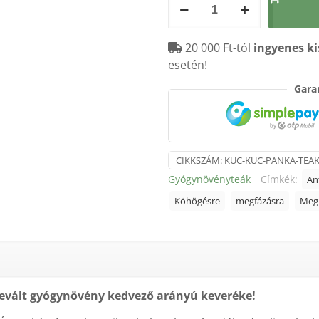
kuc
Panka
20 000 Ft-tól
ingyenes ki
köhögésre
esetén!
teakeverék
50g
Garan
mennyiség
CIKKSZÁM:
KUC-KUC-PANKA-TEA
Gyógynövényteák
Címkék:
Ant
Köhögésre
megfázásra
Meg
evált gyógynövény kedvező arányú keveréke!