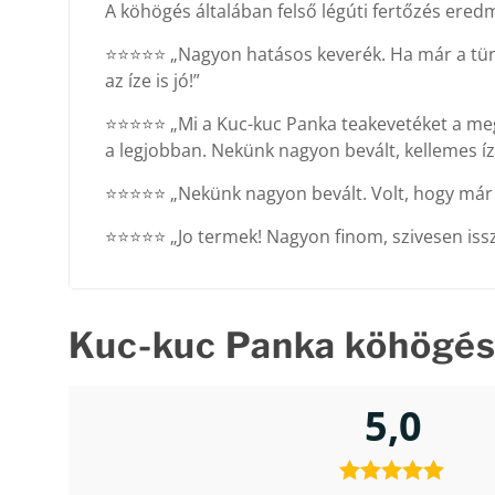
A köhögés általában felső légúti fertőzés ere
⭐⭐⭐⭐⭐ „Nagyon hatásos keverék. Ha már a tünete
az íze is jó!”
⭐⭐⭐⭐⭐ „Mi a Kuc-kuc Panka teakevetéket a megf
a legjobban. Nekünk nagyon bevált, kellemes íz
⭐⭐⭐⭐⭐ „Nekünk nagyon bevált. Volt, hogy már n
⭐⭐⭐⭐⭐ „Jo termek! Nagyon finom, szivesen issz
Kuc-kuc Panka köhögés
5,0