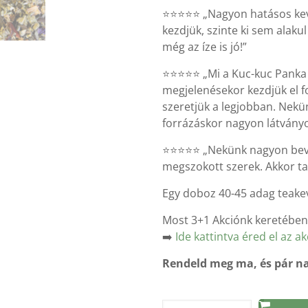
⭐⭐⭐⭐⭐ „Nagyon hatásos keve
kezdjük, szinte ki sem alakul
még az íze is jó!”
⭐⭐⭐⭐⭐ „Mi a Kuc-kuc Panka 
megjelenésekor kezdjük el fo
szeretjük a legjobban. Nekün
forrázáskor nagyon látványo
⭐⭐⭐⭐⭐ „Nekünk nagyon bevál
megszokott szerek. Akkor tal
Egy doboz 40-45 adag teake
Most 3+1 Akciónk keretébe
➡️
Ide kattintva éred el az ak
Rendeld meg ma, és pár na
Kuc-