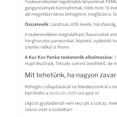
Teakeverékünket legidősebb lányunknak PANKÁNAK
gyógynövények bizonyítottak, több mint 10 éve
aki megoldást keres köhögésre, megfázásra. Í
Összetevők
: Lándzsás útifű levele, hársfavir
A teakeverékben megtalálható flavonoidok antib
hörghurutos panaszokat, köptető, nyákoldó h
ízesítés nélkül is finom.
A Kuc Kuc Panka teakeverék alkalmazása:
1 
majd leszűrjük. Tetszés szerint ízesíthető, de
Mit tehetünk, ha nagyon zava
Köhögés csillapításánál ne feledkezzünk el a t
kipróbálni a
lándzsás útifű
szirupot is!
Légcső gyulladásnál nem tesz jót a száraz, mel
Salvus vizet a szobában!