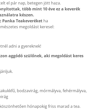
elt el pár nap, betegen jött haza.
nyítottak, több mint 10 éve ez a keverék
sználatra készen.
c Panka Teakeveréket
ha
mészetes megoldást keresel:
tnél adni a gyereknek!
zon aggódó szülőnek, aki megoldást keres
jánljuk.
, kakukkfű, bodzavirág, mórmályva, fehérmályva,
virág
öszönhetően hónapokig friss marad a tea.