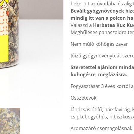
bekerült az óvodába és alig t
Bevált gyógynövények bizo
mindig itt van a polcon ha
Válaszd a
Herbatea Kuc Ku
Meghűléses panaszaidra ter
Nem múló köhögés zavar
Jóízű gyógynövényteát szere
Szeretettel ajánlom minda
köhögésre, megfázásra.
Fogyasztását 3 éves kortól a
Összetevők:
lándzsás útifű, hársfavirág
csipkebogyóhús, hibiszkusz
Aromazáró csomagolásnak k