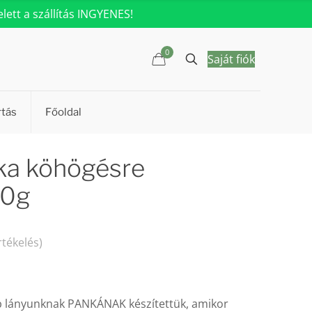
ett a szállítás INGYENES!
0
Saját fiók
rtás
Főoldal
ka köhögésre
50g
rtékelés)
b lányunknak PANKÁNAK készítettük, amikor