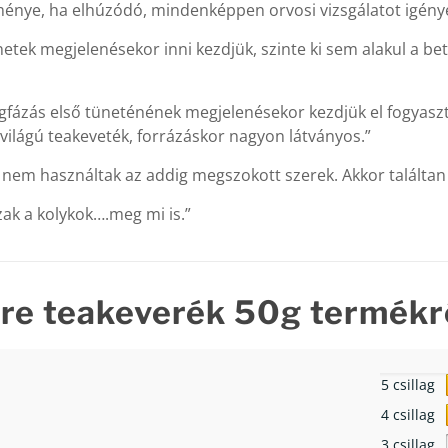
dménye, ha elhúzódó, mindenképpen orvosi vizsgálatot igénye
k megjelenésekor inni kezdjük, szinte ki sem alakul a beteg
ázás első tüneténének megjelenésekor kezdjük el fogyasztan
világú teakeveték, forrázáskor nagyon látványos.”
em használtak az addig megszokott szerek. Akkor találtan r
ak a kolykok….meg mi is.”
re teakeverék 50g
termékrő
5 csillag
4 csillag
3 csillag