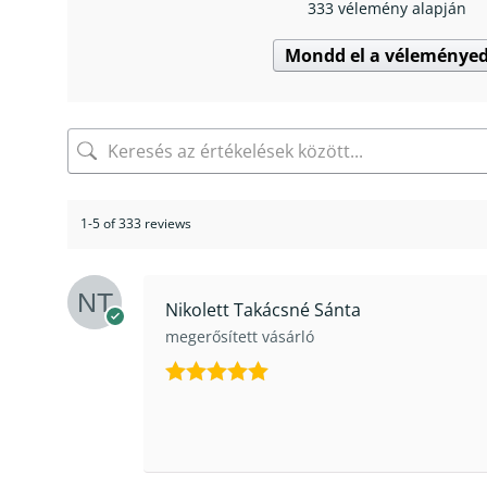
333 vélemény alapján
Mondd el a véleménye
1-5 of 333 reviews
Nikolett Takácsné Sánta
megerősített vásárló
Értékelés:
5
/ 5