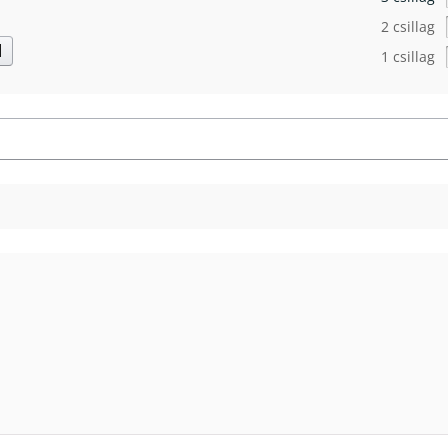
2 csillag
d
1 csillag