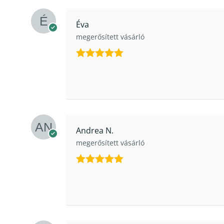
Éva
megerősített vásárló
Értékelés:
5
/ 5
Andrea N.
megerősített vásárló
Értékelés:
5
/ 5