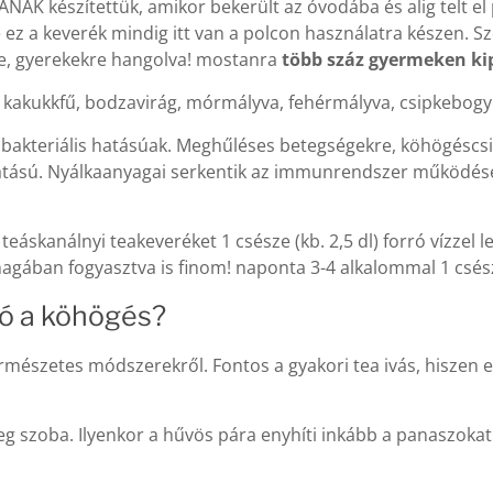
 készítettük, amikor bekerült az óvodába és alig telt el p
 ez a keverék mindig itt van a polcon használatra készen. 
ze, gyerekekre hangolva! mostanra
több száz gyermeken ki
ág, kakukkfű, bodzavirág, mórmályva, fehérmályva, csipkebogy
akteriális hatásúak. Meghűléses betegségekre, köhögéscsill
atású. Nyálkaanyagai serkentik az immunrendszer működés
teáskanálnyi teakeveréket 1 csésze (kb. 2,5 dl) forró vízzel
 magában fogyasztva is finom! naponta 3-4 alkalommal 1 csész
ró a köhögés?
ermészetes módszerekről. Fontos a gyakori tea ivás, hiszen e
eg szoba. Ilyenkor a hűvös pára enyhíti inkább a panaszoka