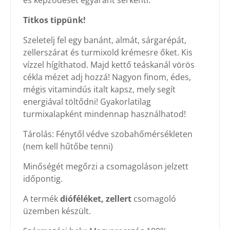
és képződését egyaránt serkenti.
Titkos tippünk!
Szeletelj fel egy banánt, almát, sárgarépát,
zellerszárat és turmixold krémesre őket. Kis
vízzel hígíthatod. Majd kettő teáskanál vörös
cékla mézet adj hozzá! Nagyon finom, édes,
mégis vitamindús italt kapsz, mely segít
energiával töltődni! Gyakorlatilag
turmixalapként mindennap használhatod!
Tárolás: Fénytől védve szobahőmérsékleten
(nem kell hűtőbe tenni)
Minőségét megőrzi a csomagoláson jelzett
időpontig.
A termék
dióféléket, zellert
csomagoló
üzemben készült.