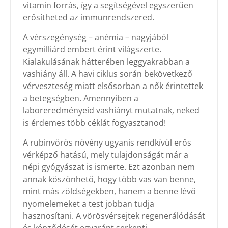
vitamin forrás, így a segítségével egyszerűen
erősítheted az immunrendszered.
A vérszegénység – anémia – nagyjából
egymilliárd embert érint világszerte.
Kialakulásának hátterében leggyakrabban a
vashiány áll. A havi ciklus során bekövetkező
vérveszteség miatt elsősorban a nők érintettek
a betegségben. Amennyiben a
laboreredményeid vashiányt mutatnak, neked
is érdemes több céklát fogyasztanod!
A rubinvörös növény ugyanis rendkívül erős
vérképző hatású, mely tulajdonságát már a
népi gyógyászat is ismerte. Ezt azonban nem
annak köszönhető, hogy több vas van benne,
mint más zöldségekben, hanem a benne lévő
nyomelemeket a test jobban tudja
hasznosítani. A vörösvérsejtek regenerálódását