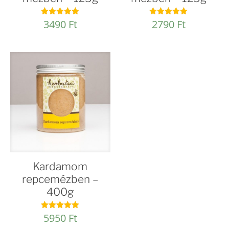
3490
Ft
2790
Ft
Értékelés:
Értékelés:
4.86
4.96
/ 5
/ 5
Kardamom
repcemézben –
400g
5950
Ft
Értékelés:
4.92