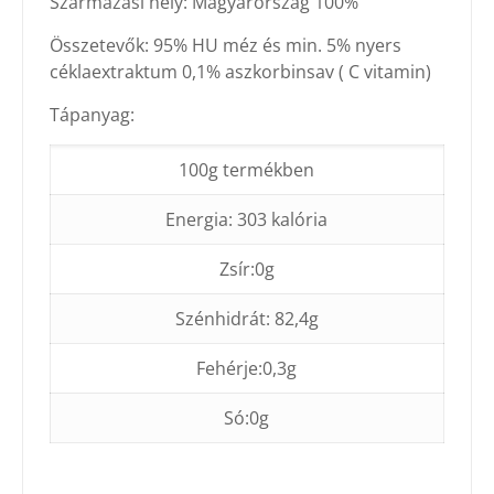
Származási hely: Magyarország 100%
Összetevők: 95% HU méz és min. 5% nyers
céklaextraktum 0,1% aszkorbinsav ( C vitamin)
Tápanyag:
100g termékben
Energia: 303 kalória
Zsír:0g
Szénhidrát: 82,4g
Fehérje:0,3g
Só:0g