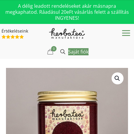
A délig leadott rendeléseket akár másnapra
megkaphatod. Ráadásul 20eFt vásárlás felett a szállítás
INGYENES!
Értékeléseink
0
Saját fiók