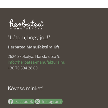
/ 5
"Látom, hogy jó...!"
Herbatea Manufaktúra Kft.
2624 Szokolya, Hársfa utca 9.
info@herbatea-manufaktura.hu
+36 70 594 28 60
Kövess minket!
Facebook
Instagram