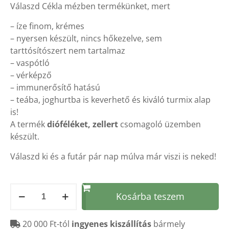
Válaszd Cékla mézben termékünket, mert
– íze finom, krémes
– nyersen készült, nincs hőkezelve, sem
tarttósítószert nem tartalmaz
– vaspótló
– vérképző
– immunerősítő hatású
– teába, joghurtba is keverhető és kiváló turmix alap
is!
A termék
dióféléket, zellert
csomagoló üzemben
készült.
Válaszd ki és a futár pár nap múlva már viszi is neked!
Cékla
Kosárba teszem
mézben
+
20 000 Ft-tól
ingyenes kiszállítás
bármely
C