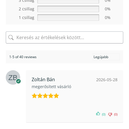
3 csillag
0%
2 csillag
0%
1 csillag
0%
1-5 of 40 reviews
Zoltán Bán
2026-05-28
megerősített vásárló
Értékelés:
5
/ 5
(0)
(0)