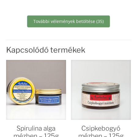
További vélemények betöltése (35)
Kapcsolódó termékek
Spirulina alga
Csipkebogyó
mézben – 125g
mézben – 125g