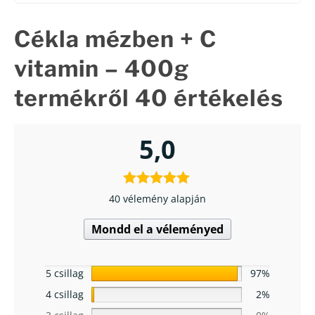
Cékla mézben + C
vitamin – 400g
termékről 40 értékelés
5,0
40 vélemény alapján
Mondd el a véleményed
5 csillag
97%
4 csillag
2%