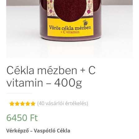
Cékla mézben + C
vitamin – 400g
(
40
vásárlói értékelés)
Értékelés
40
6450
Ft
4.98
az 5-
ből,
értékelés
Vérképző – Vaspótló Cékla
alapján