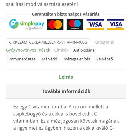
szállítási mód választása esetén!
vitamin
-
Garantáltan biztonságos vásárlás!
400g
mennyiség
Kategória:
CIKKSZÁM:
CEKLA-MEZBEN-C-VITAMIN-400G
Gyógynövényes mézek
Címkék:
Antioxidáns
Immunerősítés
Májvédő
méregtelenítés
Vérképző
Leírás
További információk
Ez egy C-vitamin bomba! A citrom mellett a
csipkebogyó és a cékla is bővelkedik C-
vitaminban. Ez a méz jogosan követeli magának
a figyelmet ez ügyben, hiszen a cékla kiváló C-