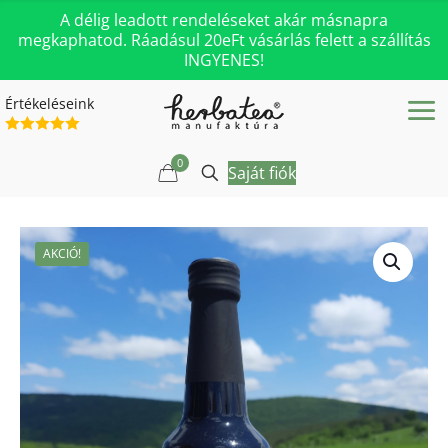
A délig leadott rendeléseket akár másnapra
megkaphatod. Ráadásul 20eFt vásárlás felett a szállítás
INGYENES!
Értékeléseink
0
Saját fiók
AKCIÓ!