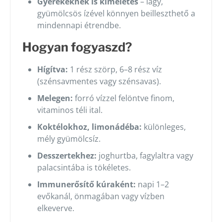
Gyerekeknek is kíméletes
– lágy,
gyümölcsös ízével könnyen beilleszthető a
mindennapi étrendbe.
Hogyan fogyaszd?
Hígítva:
1 rész szörp, 6–8 rész víz
(szénsavmentes vagy szénsavas).
Melegen:
forró vízzel felöntve finom,
vitaminos téli ital.
Koktélokhoz, limonádéba:
különleges,
mély gyümölcsíz.
Desszertekhez:
joghurtba, fagylaltra vagy
palacsintába is tökéletes.
Immunerősítő kúraként:
napi 1–2
evőkanál, önmagában vagy vízben
elkeverve.