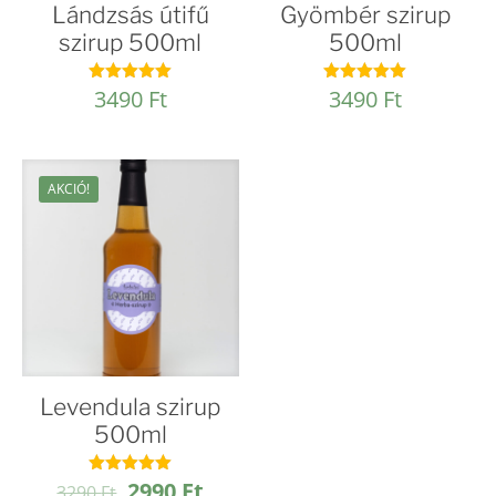
Lándzsás útifű
Gyömbér szirup
szirup 500ml
500ml
3490
Ft
3490
Ft
Értékelés:
Értékelés:
4.96
4.95
/ 5
/ 5
AKCIÓ!
Levendula szirup
500ml
Original
Current
2990
Ft
Értékelés:
3290
Ft