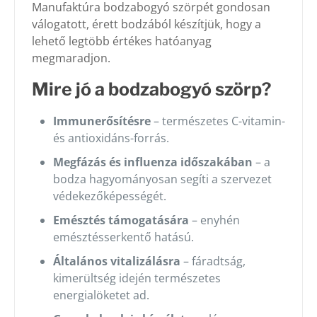
Manufaktúra bodzabogyó szörpét gondosan
válogatott, érett bodzából készítjük, hogy a
lehető legtöbb értékes hatóanyag
megmaradjon.
Mire jó a bodzabogyó szörp?
Immunerősítésre
– természetes C-vitamin-
és antioxidáns-forrás.
Megfázás és influenza időszakában
– a
bodza hagyományosan segíti a szervezet
védekezőképességét.
Emésztés támogatására
– enyhén
emésztésserkentő hatású.
Általános vitalizálásra
– fáradtság,
kimerültség idején természetes
energialöketet ad.