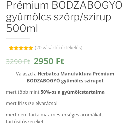
Prémium BODZABOGYÓ
gyümölcs szörp/szirup
500ml
(
20
vásárlói értékelés)
Értékelés
20
Original
Current
2950
Ft
3290
Ft
5.00
az 5-
ből,
price
price
értékelés
Válaszd a
Herbatea Manufaktúra Prémium
alapján
was:
is:
BODZABOGYÓ gyümölcs szirupot
3290 Ft.
2950 Ft.
mert több mint
50%-os a gyümölcstartalma
mert friss íze elvarázsol
mert nem tartalmaz mesterséges aromákat,
tartósítószereket