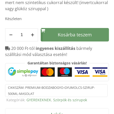
mert nem szintetikus cukorral készült! (invertcukorral
vagy glükóz sziruppal )
Készleten
Prémium
Kosárba teszem
BODZABOGYÓ
gyümölcs
20 000 Ft-tól
ingyenes kiszállítás
bármely
szörp/szirup
szállítási mód választása esetén!
500ml
mennyiség
Garantáltan biztonságos vásárlás!
CIKKSZÁM:
PREMIUM-BODZABOGYO-GYUMOLCS-SZIRUP-
500ML-MASOLAT
Kategóriák:
GYEREKEKNEK
,
Szörpök és szirupok