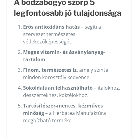
A bodzabogyó szörp 5
legfontosabb jó tulajdonsága
Erős antioxidáns hatás
– segíti a
szervezet természetes
védekezőképességét.
Magas vitamin- és ásványianyag-
tartalom
.
Finom, természetes íz
, amely szinte
minden korosztály kedvence.
Sokoldalúan felhasználható
– italokhoz,
desszertekhez, koktélokhoz.
Tartósítószer-mentes, kézműves
minőség
– a Herbatea Manufaktúra
megbízható terméke.