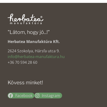
was:
is:
3290 Ft.
2950 Ft.
"Látom, hogy jó...!"
Herbatea Manufaktúra Kft.
2624 Szokolya, Hársfa utca 9.
info@herbatea-manufaktura.hu
+36 70 594 28 60
Kövess minket!
Facebook
Instagram