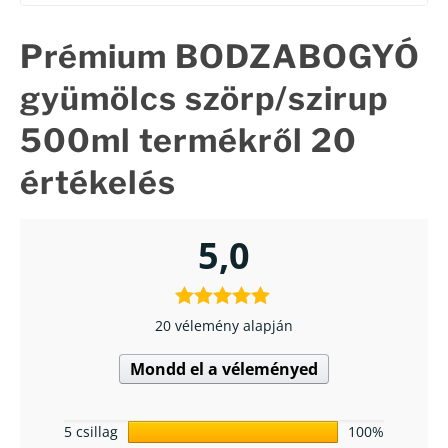
Prémium BODZABOGYÓ
gyümölcs szörp/szirup
500ml
termékről 20
értékelés
5,0
20 vélemény alapján
Mondd el a véleményed
5 csillag
100%