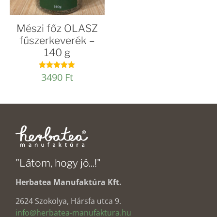
Mészi főz OLASZ
fűszerkeverék –
140 g
3490
Ft
Értékelés:
5.00
/ 5
"Látom, hogy jó...!"
Herbatea Manufaktúra Kft.
2624 Szokolya, Hársfa utca 9.
info@herbatea-manufaktura.hu