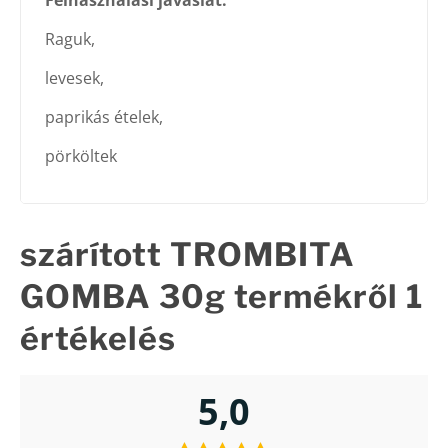
Felhasználási javaslat:
Raguk,
levesek,
paprikás ételek,
pörköltek
szárított TROMBITA
GOMBA 30g
termékről 1
értékelés
5,0