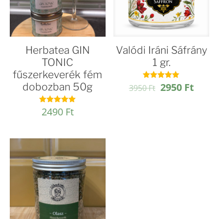
Herbatea GIN
Valódi Iráni Sáfrány
TONIC
1 gr.
fűszerkeverék fém
Original
Curre
dobozban 50g
2950
Ft
Értékelés:
3950
Ft
4.95
price
price
/ 5
was:
is:
2490
Ft
Értékelés:
5.00
3950 Ft.
2950 
/ 5