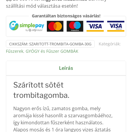
szállítási mód választása esetén!
mennyiség
Garantáltan biztonságos vásárlás!
Kategóriák:
CIKKSZÁM:
SZARITOTT-TROMBITA-GOMBA-30G
Fűszerek
,
GYÓGY és Fűszer GOMBÁK
Leírás
Szárított sötét
trombitagomba.
Nagyon erős ízű, zamatos gomba, mely
aromája kissé hasonlít a szarvasgombáéhoz,
így kimondottan fűszerként használatos.
Alapos mosás és 1 óra langyos vizes áztatás