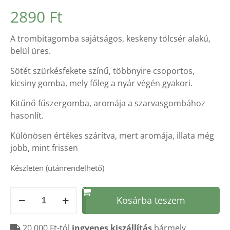
Értékelés
1
2890
Ft
5.00
az 5-
ből,
értékelés
A trombitagomba sajátságos, keskeny tölcsér alakú,
alapján
belül üres.
Sötét szürkésfekete színű, többnyire csoportos,
kicsiny gomba, mely főleg a nyár végén gyakori.
Kitűnő fűszergomba, aromája a szarvasgombához
hasonlít.
Különösen értékes szárítva, mert aromája, illata még
jobb, mint frissen
Készleten (utánrendelhető)
szárított
Kosárba teszem
TROMBITA
GOMBA
20 000 Ft-tól
ingyenes kiszállítás
bármely
30g