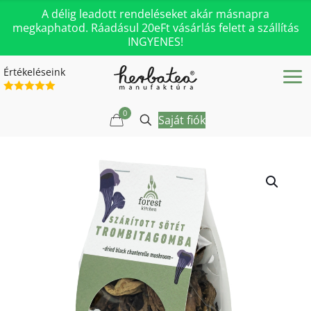
A délig leadott rendeléseket akár másnapra
megkaphatod. Ráadásul 20eFt vásárlás felett a szállítás
INGYENES!
Értékeléseink
0
Saját fiók