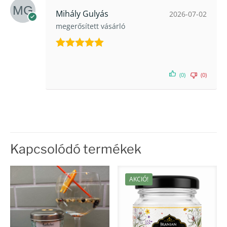
Mihály Gulyás
2026-07-02
megerősített vásárló
Értékelés:
5
/ 5
(0)
(0)
Kapcsolódó termékek
AKCIÓ!