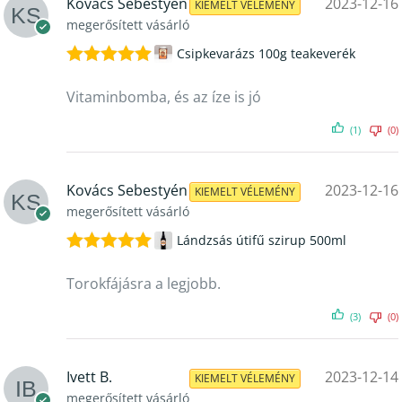
Kovács Sebestyén
2023-12-16
KIEMELT VÉLEMÉNY
megerősített vásárló
Csipkevarázs 100g teakeverék
Értékelés:
5
/ 5
Vitaminbomba, és az íze is jó
(1)
(0)
Kovács Sebestyén
2023-12-16
KIEMELT VÉLEMÉNY
megerősített vásárló
Lándzsás útifű szirup 500ml
Értékelés:
5
/ 5
Torokfájásra a legjobb.
(3)
(0)
Ivett B.
2023-12-14
KIEMELT VÉLEMÉNY
megerősített vásárló