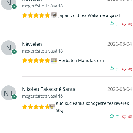
megerősített vásárló
Japán zöld tea Wakame algával
Értékelés:
(0)
(0)
5
/ 5
Névtelen
2026-08-04
megerősített vásárló
Herbatea Manufaktúra
Értékelés:
(0)
(0)
5
/ 5
Nikolett Takácsné Sánta
2026-08-04
megerősített vásárló
Kuc-kuc Panka köhögésre teakeverék
50g
Értékelés:
(0)
(0)
5
/ 5