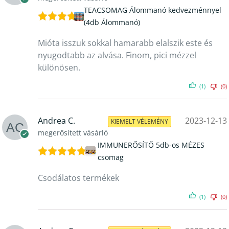
TEACSOMAG Álommanó kedvezménnyel
(4db Álommanó)
Értékelés:
5
/ 5
Mióta isszuk sokkal hamarabb elalszik este és
nyugodtabb az alvása. Finom, pici mézzel
különösen.
(1)
(0)
Andrea C.
2023-12-13
KIEMELT VÉLEMÉNY
megerősített vásárló
IMMUNERŐSÍTŐ 5db-os MÉZES
csomag
Értékelés:
5
/ 5
Csodálatos termékek
(1)
(0)