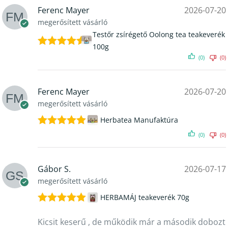
Ferenc Mayer
2026-07-20
megerősített vásárló
Testőr zsírégető Oolong tea teakeverék
100g
Értékelés:
(0)
(0)
5
/ 5
Ferenc Mayer
2026-07-20
megerősített vásárló
Herbatea Manufaktúra
Értékelés:
(0)
(0)
5
/ 5
Gábor S.
2026-07-17
megerősített vásárló
HERBAMÁJ teakeverék 70g
Értékelés:
5
/ 5
Kicsit keserű , de működik már a második dobozt