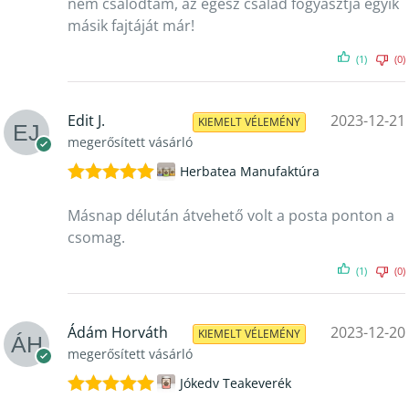
nem csalódtam, az egész család fogyasztja egyik
másik fajtáját már!
(1)
(0)
Edit J.
2023-12-21
KIEMELT VÉLEMÉNY
megerősített vásárló
Herbatea Manufaktúra
Értékelés:
5
/ 5
Másnap délután átvehető volt a posta ponton a
csomag.
(1)
(0)
Ádám Horváth
2023-12-20
KIEMELT VÉLEMÉNY
megerősített vásárló
Jókedv Teakeverék
Értékelés: