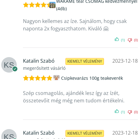
WAKAME tea! CSOMAG kedvezménnyel
(4db)
Értékelés:
5
/ 5
Nagyon kellemes az íze. Sajnálom, hogy csak
naponta 2x fogyaszthatom. Kiváló 🤗
(1)
(0)
Katalin Szabó
2023-12-18
KIEMELT VÉLEMÉNY
megerősített vásárló
Csipkevarázs 100g teakeverék
Értékelés:
5
/ 5
Szép csomagolás, ajándék lesz így az ízét,
összetevőit még még nem tudom értékelni.
(1)
(0)
Katalin Szabó
2023-12-18
KIEMELT VÉLEMÉNY