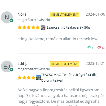
Nóra
2024-01-06
KIEMELT VÉLEMÉNY
megerősített vásárló
Száncsengő teakeverék 50g
Értékelés:
5
/ 5
eddigi kedvenc, remélem állandó termék lesz
(1)
(0)
Edit J.
2023-12-21
KIEMELT VÉLEMÉNY
megerősített vásárló
TEACSOMAG Testőr zsírégető (4 db)
Oolong teával
Értékelés:
5
/ 5
Az íze nagyon finom,ízesítés nélkül figyasztom
napi 3x. Kíváncsi vagyok a hatására,még csak pár
napja fogyasztom. De más teáikkal eddig soha