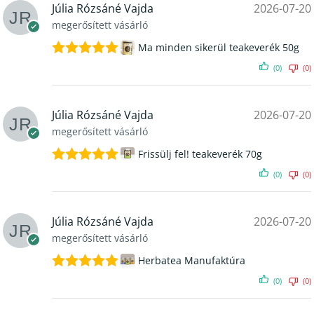
Júlia Rózsáné Vajda
2026-07-20
megerősített vásárló
Ma minden sikerül teakeverék 50g
Értékelés:
(0)
(0)
5
/ 5
Júlia Rózsáné Vajda
2026-07-20
megerősített vásárló
Frissülj fel! teakeverék 70g
Értékelés:
(0)
(0)
5
/ 5
Júlia Rózsáné Vajda
2026-07-20
megerősített vásárló
Herbatea Manufaktúra
Értékelés:
(0)
(0)
5
/ 5