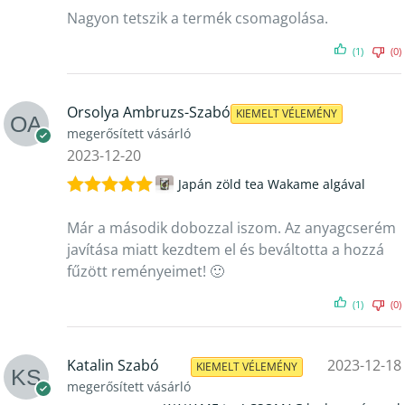
5
/ 5
Nagyon tetszik a termék csomagolása.
(1)
(0)
Orsolya Ambruzs-Szabó
KIEMELT VÉLEMÉNY
megerősített vásárló
2023-12-20
Japán zöld tea Wakame algával
Értékelés:
5
/ 5
Már a második dobozzal iszom. Az anyagcserém
javítása miatt kezdtem el és beváltotta a hozzá
fűzött reményeimet! 🙂
(1)
(0)
Katalin Szabó
2023-12-18
KIEMELT VÉLEMÉNY
megerősített vásárló