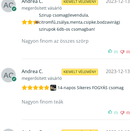
Andrea C.
2023-12-13
KIEMELT VÉLEMÉNY
megerősített vásárló
Szirup csomag(levendula,
citromfű,zsálya,menta,csipke,bodzavirág)
szirupok 6db-os csomagban!
Értékelés:
5
/ 5
Nagyon finom az összes szörp
(1)
(0)
Andrea C.
2023-12-13
KIEMELT VÉLEMÉNY
megerősített vásárló
14-napos Sikeres FOGYÁS csomag
Értékelés:
5
/ 5
Nagyon finom teák
(1)
(0)