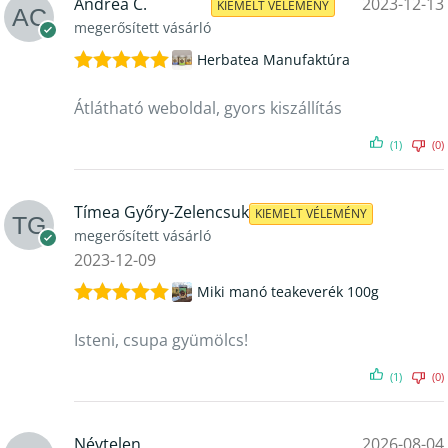
Andrea C.
2023-12-13
KIEMELT VÉLEMÉNY
megerősített vásárló
Herbatea Manufaktúra
Értékelés:
5
/ 5
Átlátható weboldal, gyors kiszállítás
(1)
(0)
Tímea Győry-Zelencsuk
KIEMELT VÉLEMÉNY
megerősített vásárló
2023-12-09
Miki manó teakeverék 100g
Értékelés:
5
/ 5
Isteni, csupa gyümölcs!
(1)
(0)
Névtelen
2026-08-04