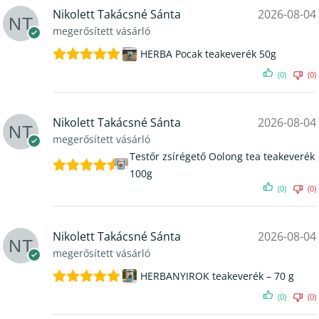
Nikolett Takácsné Sánta
2026-08-04
megerősített vásárló
HERBA Pocak teakeverék 50g
Értékelés:
(0)
(0)
5
/ 5
Nikolett Takácsné Sánta
2026-08-04
megerősített vásárló
Testőr zsírégető Oolong tea teakeverék
100g
Értékelés:
(0)
(0)
5
/ 5
Nikolett Takácsné Sánta
2026-08-04
megerősített vásárló
HERBANYIROK teakeverék – 70 g
Értékelés:
(0)
(0)
5
/ 5