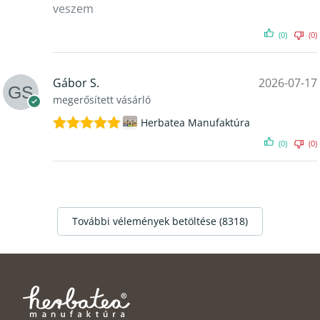
veszem
(0)
(0)
Gábor S.
2026-07-17
megerősített vásárló
Herbatea Manufaktúra
Értékelés:
(0)
(0)
5
/ 5
További vélemények betöltése (8318)