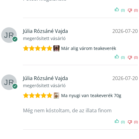
(0)
(0)
Júlia Rózsáné Vajda
2026-07-20
megerősített vásárló
Már alig várom teakeverék
Értékelés:
(0)
(0)
5
/ 5
Júlia Rózsáné Vajda
2026-07-20
megerősített vásárló
Ma nyugi van teakeverék 70g
Értékelés:
5
/ 5
Még nem kóstoltam, de az illata finom
(0)
(0)