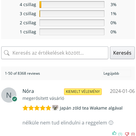
4 csillag
3%
3 csillag
1%
2 csillag
0%
1 csillag
0%
Keresés
1-50 of 8368 reviews
Nóra
2024-01-06
KIEMELT VÉLEMÉNY
megerősített vásárló
Japán zöld tea Wakame algával
Értékelés:
5
/ 5
nélküle nem tud elindulni a reggelem 🙂
(1)
(0)