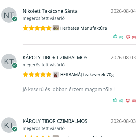
Nikolett Takácsné Sánta
2026-08-04
megerősített vásárló
Herbatea Manufaktúra
Értékelés:
(0)
(0)
5
/ 5
KÁROLY TIBOR CZIMBALMOS
2026-08-03
megerősített vásárló
HERBAMÁJ teakeverék 70g
Értékelés:
5
/ 5
Jó keserű és jobban érzem magam tőle !
(0)
(0)
KÁROLY TIBOR CZIMBALMOS
2026-08-03
megerősített vásárló