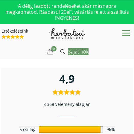
A délig leadott rendeléseket akár másnapra
megkaphatod. Ráadásul 20eFt vásárlás felett a szállítás
INGYENES!
Értékeléseink
0
Saját fiók
4,9
8 368 vélemény alapján
5 csillag
96%