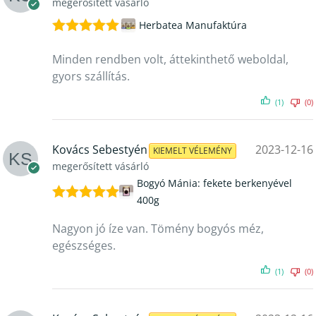
megerősített vásárló
Herbatea Manufaktúra
Értékelés:
5
/ 5
Minden rendben volt, áttekinthető weboldal,
gyors szállítás.
(1)
(0)
Kovács Sebestyén
2023-12-16
KIEMELT VÉLEMÉNY
megerősített vásárló
Bogyó Mánia: fekete berkenyével
400g
Értékelés:
5
/ 5
Nagyon jó íze van. Tömény bogyós méz,
egészséges.
(1)
(0)