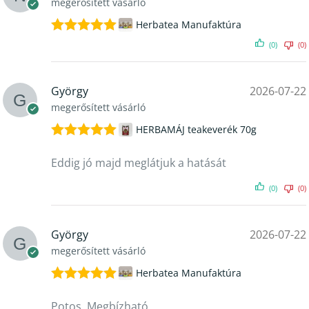
megerősített vásárló
Herbatea Manufaktúra
Értékelés:
(0)
(0)
5
/ 5
György
2026-07-22
megerősített vásárló
HERBAMÁJ teakeverék 70g
Értékelés:
5
/ 5
Eddig jó majd meglátjuk a hatását
(0)
(0)
György
2026-07-22
megerősített vásárló
Herbatea Manufaktúra
Értékelés:
5
/ 5
Potos. Megbízható