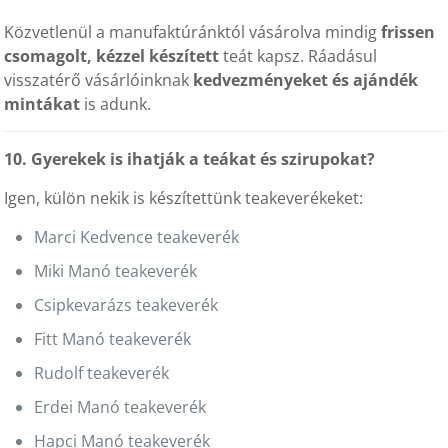
Közvetlenül a manufaktúránktól vásárolva mindig
frissen
csomagolt, kézzel készített
teát kapsz. Ráadásul
visszatérő vásárlóinknak
kedvezményeket és ajándék
mintákat
is adunk.
10. Gyerekek is ihatják a teákat és szirupokat?
Igen, külön nekik is készítettünk teakeverékeket:
Marci Kedvence teakeverék
Miki Manó teakeverék
Csipkevarázs teakeverék
Fitt Manó teakeverék
Rudolf teakeverék
Erdei Manó teakeverék
Hapci Manó teakeverék