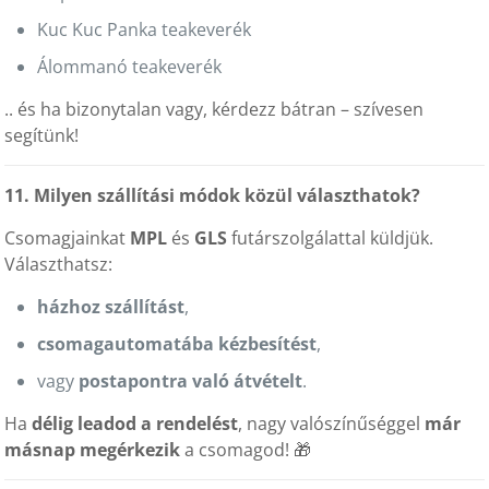
Kuc Kuc Panka teakeverék
Álommanó teakeverék
.. és ha bizonytalan vagy, kérdezz bátran – szívesen
segítünk!
11. Milyen szállítási módok közül választhatok?
Csomagjainkat
MPL
és
GLS
futárszolgálattal küldjük.
Választhatsz:
házhoz szállítást
,
csomagautomatába kézbesítést
,
vagy
postapontra való átvételt
.
Ha
délig leadod a rendelést
, nagy valószínűséggel
már
másnap megérkezik
a csomagod! 🎁