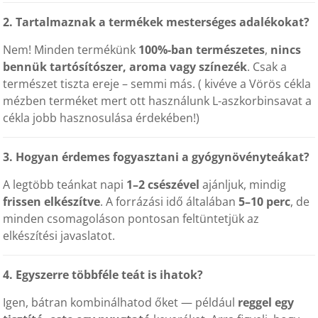
2. Tartalmaznak a termékek mesterséges adalékokat?
Nem! Minden termékünk
100%-ban természetes
,
nincs
bennük tartósítószer, aroma vagy színezék
. Csak a
természet tiszta ereje – semmi más. ( kivéve a Vörös cékla
mézben terméket mert ott használunk L-aszkorbinsavat a
cékla jobb hasznosulása érdekében!)
3. Hogyan érdemes fogyasztani a gyógynövényteákat?
A legtöbb teánkat napi
1–2 csészével
ajánljuk, mindig
frissen elkészítve
. A forrázási idő általában
5–10 perc
, de
minden csomagoláson pontosan feltüntetjük az
elkészítési javaslatot.
4. Egyszerre többféle teát is ihatok?
Igen, bátran kombinálhatod őket — például
reggel egy