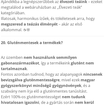
Ajándékba a legnépszerűbbek az
élvezeti teáink
– ezeket
megtalálod a webáruházban az „Élvezeti teák”
kategóriában.
Illatosak, harmonikus ízűek, és tökéletesek arra, hogy
megszeresd a teázás élményét
– akár az első
alkalommal. ☕🌸
20. Gluténmentesek a termékek?
Az üzemben
nem használunk semmilyen
gabonaszármazékot
, így a termékeink
glutént nem
tartalmaznak
.
Fontos azonban tudnod, hogy az alapanyagok
nincsenek
bevizsgálva gluténmentességre
, mivel ezek
magyar
gyógyszerkönyvi minőségű gyógynövények
, és a
szabvány nem írja elő a gluténmentes tanúsítást.
Ezért 100%-os gluténmentességet
nem tudunk
hivatalosan igazolni
, de a gyártás során
nem kerül