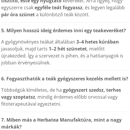
tisztító, este egy nyugtató
keveréket. Arra figyelj, hogy
egyszerre csak
egyféle teát fogyassz
, és legyen legalább
pár óra szünet
a különböző teák között.
5. Milyen hosszú ideig érdemes inni egy teakeveréket?
A gyógynövényes teákat általában
3–4 hetes kúrában
javasoljuk, majd tarts
1–2 hét szünetet
, mielőtt
újrakezded. Így a szervezet is pihen, és a hatóanyagok is
jobban érvényesülnek.
6. Fogyaszthatók a teák gyógyszeres kezelés mellett is?
Többségük kíméletes, de ha
gyógyszert szedsz, terhes
vagy szoptatsz
, mindig érdemes előbb orvossal vagy
fitoterapeutával egyeztetni.
7. Miben más a Herbatea Manufaktúra, mint a nagy
márkák?