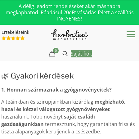
A délig leadott rendeléseket akár másnapra
megkaphatod. Ráadásul 20eFt vásárlás felett a szállítás
INGYENES!
Értékeléseink
0
Saját fiók
🌿 Gyakori kérdések
1. Honnan származnak a gyógynövényeitek?
A teáinkban és szirupjainkban kizárólag
megbízható,
hazai és kézzel válogatott gyógynövényeket
használunk. Több növényt
saját családi
gazdaságunkban
termesztünk, hogy garantáltan friss és
tiszta alapanyagok kerüljenek a csészédbe.