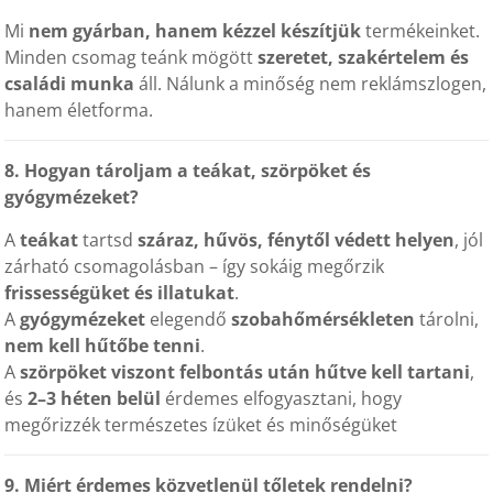
Mi
nem gyárban, hanem kézzel készítjük
termékeinket.
Minden csomag teánk mögött
szeretet, szakértelem és
családi munka
áll. Nálunk a minőség nem reklámszlogen,
hanem életforma.
8. Hogyan tároljam a teákat, szörpöket és
gyógymézeket?
A
teákat
tartsd
száraz, hűvös, fénytől védett helyen
, jól
zárható csomagolásban – így sokáig megőrzik
frissességüket és illatukat
.
A
gyógymézeket
elegendő
szobahőmérsékleten
tárolni,
nem kell hűtőbe tenni
.
A
szörpöket viszont felbontás után hűtve kell tartani
,
és
2–3 héten belül
érdemes elfogyasztani, hogy
megőrizzék természetes ízüket és minőségüket
9. Miért érdemes közvetlenül tőletek rendelni?