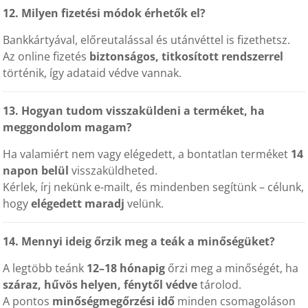
12. Milyen fizetési módok érhetők el?
Bankkártyával, előreutalással és utánvéttel is fizethetsz.
Az online fizetés
biztonságos, titkosított rendszerrel
történik, így adataid védve vannak.
13. Hogyan tudom visszaküldeni a terméket, ha
meggondolom magam?
Ha valamiért nem vagy elégedett, a bontatlan terméket
14
napon belül
visszaküldheted.
Kérlek, írj nekünk e-mailt, és mindenben segítünk – célunk,
hogy
elégedett maradj
velünk.
14. Mennyi ideig őrzik meg a teák a minőségüket?
A legtöbb teánk
12–18 hónapig
őrzi meg a minőségét, ha
száraz, hűvös helyen, fénytől védve
tárolod.
A pontos
minőségmegőrzési idő
minden csomagoláson