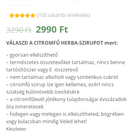
(
100
vásárlói értékelés)
Értékelés
100
Original
Current
2990
Ft
3290
Ft
4.95
az 5-
ből,
price
price
értékelés
VÁLASZD A CITROMFŰ HERBA-SZIRUPOT mert:
alapján
was:
is:
3290 Ft.
2990 Ft.
– gyorsan elkészíthető
– természetes összetevőket tartalmaz, nincs benne
tartósítószer vagy E -összetevő
– nem tartalmaz alkoholt vagy szintetikus cukrot
– citromfű szirup íze igen kellemes, ezért nincs
szükség különösebb ízesítésére
– a citromfűlevél jótékony tulajdonságai évszázadok
óta ismeretesek
– hidegen vagy melegen is elkészítheted, bögrében
vagy kulacsban mindig Veled lehet!
Készleten