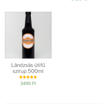
4.94
/ 5
Lándzsás útifű
szirup 500ml
3490
Ft
Értékelés:
4.96
/ 5