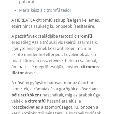
poharat.
Máris kész a citromfű teád!
A HERBATEA citromfű szirup íze igen kellemes,
ezért nincs szükség különösebb ízesítésére.
A pázsitfüvek családjába tartozó
citromfű
eredetileg Ázsia trópusi vidékeiről származik,
igénytelenségének köszönhetően ma már
szinte mindenhol elterjedt. Leveleinek alakja
miatt könnyen összetéveszthető a csalánnal,
ám ha kissé megdörzsöljük, enyhén
citromos
illatot
áraszt.
A növény gyógyító hatásait már az ókorban
ismerték, a rómaiak és a görögök elsősorban
béltisztítóként
használták, míg az arabok úgy
vélték, a
citromfű
használata elűzi a
rosszkedvet és a szomorúságot. Különösen a
késő középkortól népszerű, a korabeli tudósok