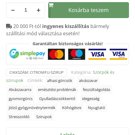
Citromfű
Kosárba teszem
szirup
500ml
20 000 Ft-tól
ingyenes kiszállítás
bármely
mennyiség
szállítási mód választása esetén!
Garantáltan biztonságos vásárlás!
Kategória:
Szörpök és
CIKKSZÁM:
CITROMFU-SZIRUP
szirupok
Címkék:
alhasi görcsök
alvászavar
Alvászavarra
emésztési problémák
feszültségoldás
gyomorgörcs
Gyulladáscsökkentő
idegesség
jóízű gyógynövénytermék
Köhögésre
Nyugtató
Stresszoldó
Szirupok