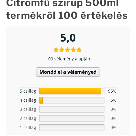
Citromfű szirup 500ml
termékről 100 értékelés
5,0
100 vélemény alapján
Mondd el a véleményed
5 csillag
95%
4 csillag
5%
3 csillag
0%
2 csillag
0%
1 csillag
0%