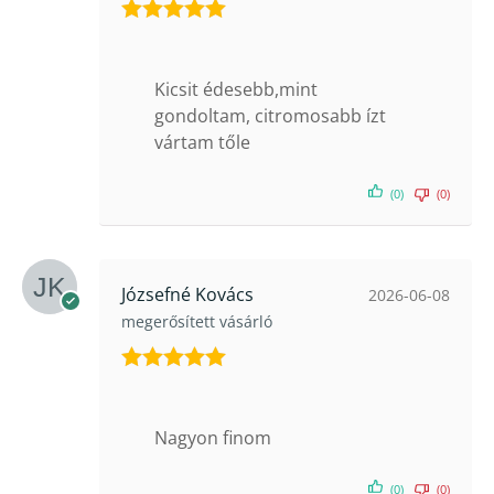
Értékelés:
5
/ 5
Kicsit édesebb,mint
gondoltam, citromosabb ízt
vártam tőle
(0)
(0)
Józsefné Kovács
2026-06-08
megerősített vásárló
Értékelés:
5
/ 5
Nagyon finom
(0)
(0)