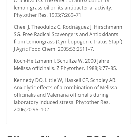
Orafidiva LO. The effect of autoxidation of
lemon-grass oil on its antibacterial activity.
Phytother Res. 1993;7:269–71.
Cheel J, Theoduloz C, Rodriäguez J, Hirschmann
SG. Free Radical Scavengers and Antioxidants
from Lemongrass (Cymbopogon citratus Stapf)
J Agric Food Chem. 2005;53:2511–7.
Koch-Heitzmann I, Schultze W. 2000 Jahre
Melissa officinalis. Z Phytother. 1988;9:77–85.
Kennedy DO, Little W, Haskell CF, Scholey AB.
Anxiolytic effects of a combination of Melissa
officinalis and Valeriana officinalis during
laboratory induced stress. Phytother Res.
2006;20:96–102.