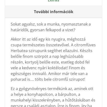
Leírás
További információk
Sokat agyalsz, sok a munka, nyomasztanak a
határidők, gyorsan felkapod a vizet?
Akkor itt az idő egy kis nyugira, méghozzá
csupa természetes összetevővel. A citromfüves
Herbatea szirupunk segíthet ellazulni. Készíts
belőle finom szörpöt a nap leghúzósabb
részén, kortyolj belőle este, esetleg dobd fel
vele a kedvenc nyári koktélodat! Finom és
egészséges innivaló. Amikor már tele van a
poharad is…. tölts bele citromfű szirupot!
Ez a gyógynövényes termékünk az, aminek ott
a helye a konyhapolcon, a bárpulton, a
munkahelyi kisszekrényben, a hűtőtáskában és
persze a családi asztalon. Ízre is finom, így ha