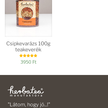
Csipkevarázs 100g
teakeverék
3950
Ft
Értékelés:
4.96
/ 5
"Látom, hogy jó...!"