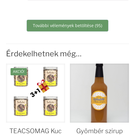
További vélemények betöltése (95)
Érdekelhetnek még…
AKCIÓ!
TEACSOMAG Kuc
Gyömbér szirup