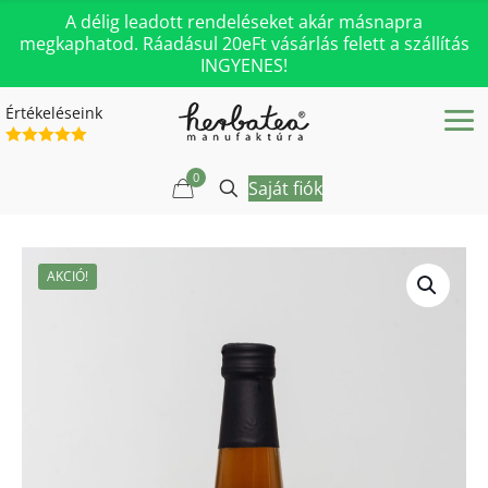
A délig leadott rendeléseket akár másnapra
megkaphatod. Ráadásul 20eFt vásárlás felett a szállítás
INGYENES!
Értékeléseink
0
Saját fiók
AKCIÓ!