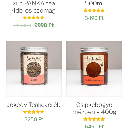
kuc PANKA tea
500ml
4db-os csomag
3490
Ft
Értékelés:
4.95
Original
Current
9990
Ft
Értékelés:
11160
Ft
/ 5
4.97
price
price
/ 5
was:
is:
11160 Ft.
9990 Ft.
Jókedv Teakeverék
Csipkebogyó
mézben – 400g
3250
Ft
Értékelés:
5.00
6450
Ft
Értékelés:
/ 5