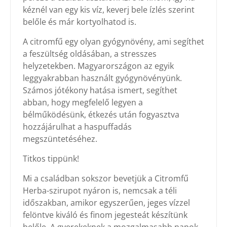
kéznél van egy kis víz, keverj bele ízlés szerint
belőle és már kortyolhatod is.
A citromfű egy olyan gyógynövény, ami segíthet
a feszültség oldásában, a stresszes
helyzetekben. Magyarországon az egyik
leggyakrabban használt gyógynövényünk.
Számos jótékony hatása ismert, segíthet
abban, hogy megfelelő legyen a
bélműködésünk, étkezés után fogyasztva
hozzájárulhat a haspuffadás
megszüntetéséhez.
Titkos tippünk!
Mi a családban sokszor bevetjük a Citromfű
Herba-szirupot nyáron is, nemcsak a téli
időszakban, amikor egyszerűen, jeges vízzel
felöntve kiváló és finom jegesteát készítünk