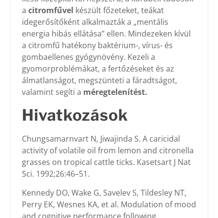
a
citromfűvel
készült főzeteket, teákat
idegerősítőként alkalmazták a „mentális
energia hibás ellátása” ellen. Mindezeken kívül
a citromfű hatékony baktérium-, vírus- és
gombaellenes gyógynövény. Kezeli a
gyomorproblémákat, a fertőzéseket és az
álmatlanságot, megszünteti a fáradtságot,
valamint segíti a
méregtelenítést.
Hivatkozások
Chungsamarnvart N, Jiwajinda S. A caricidal
activity of volatile oil from lemon and citronella
grasses on tropical cattle ticks. Kasetsart J Nat
Sci. 1992;26:46–51.
Kennedy DO, Wake G, Savelev S, Tildesley NT,
Perry EK, Wesnes KA, et al. Modulation of mood
and cognitive performance following