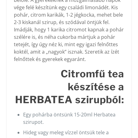
belőle. A gyerekeknek a mozgalmasabb napok
vége felé készítünk egy családi limonádét. Kis
pohár, citrom karikák, 1-2 jégkocka, mehet bele
2-3 kiskanál szirup, és szódával öntjük fel.
Imádják, hogy 1 karika citromot kapnak a pohár
szélére is, és néha cukorba mártjuk a pohár
tetejét, így úgy néz ki, mint egy igazi felnőttes
koktél, amit a „nagyok” isznak. Szeretik az ízét
felnőttek és gyerekek egyaránt.
Citromfű tea
készítése a
HERBATEA szirupból:
Egy pohárba öntsünk 15-20ml Herbatea
szirupot.
Hideg vagy meleg vízzel öntsük tele a