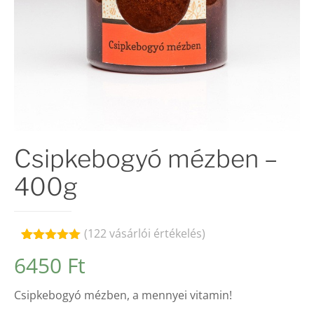
Csipkebogyó mézben –
400g
(
122
vásárlói értékelés)
Értékelés
122
6450
Ft
4.94
az 5-
ből,
értékelés
Csipkebogyó mézben, a mennyei vitamin!
alapján