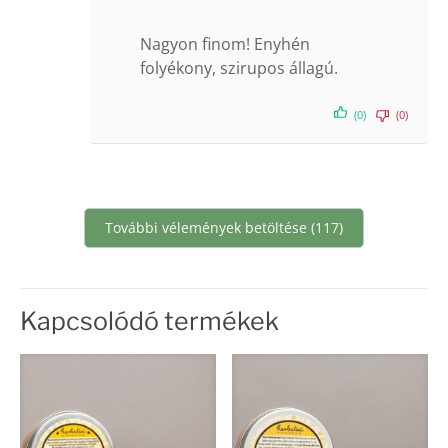
5
/ 5
Nagyon finom! Enyhén
folyékony, szirupos állagú.
(0)
(0)
További vélemények betöltése (117)
Kapcsolódó termékek