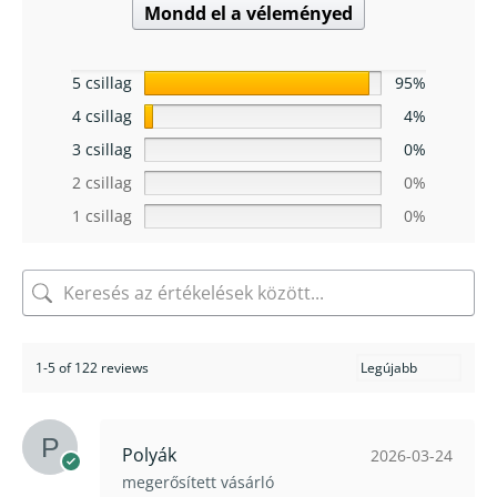
Mondd el a véleményed
5 csillag
95%
4 csillag
4%
3 csillag
0%
2 csillag
0%
1 csillag
0%
1-5 of 122 reviews
Polyák
2026-03-24
megerősített vásárló