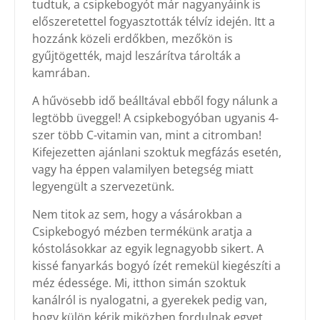
tudtuk, a csipkebogyót már nagyanyáink is
előszeretettel fogyasztották télvíz idején. Itt a
hozzánk közeli erdőkben, mezőkön is
gyűjtögették, majd leszárítva tárolták a
kamrában.
A hűvösebb idő beálltával ebből fogy nálunk a
legtöbb üveggel! A csipkebogyóban ugyanis 4-
szer több C-vitamin van, mint a citromban!
Kifejezetten ajánlani szoktuk megfázás esetén,
vagy ha éppen valamilyen betegség miatt
legyengült a szervezetünk.
Nem titok az sem, hogy a vásárokban a
Csipkebogyó mézben termékünk aratja a
kóstolásokkar az egyik legnagyobb sikert. A
kissé fanyarkás bogyó ízét remekül kiegészíti a
méz édessége. Mi, itthon simán szoktuk
kanálról is nyalogatni, a gyerekek pedig van,
hogy külön kérik miközben fordulnak egyet