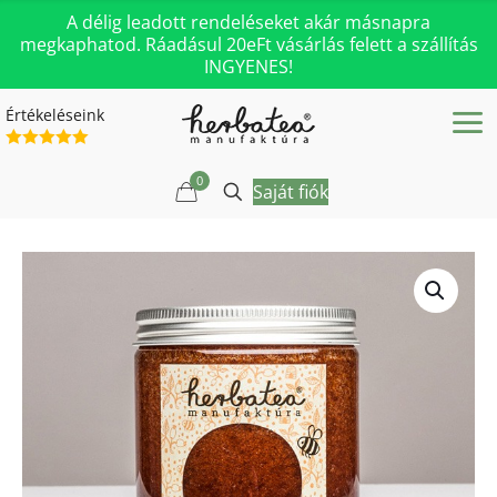
A délig leadott rendeléseket akár másnapra
megkaphatod. Ráadásul 20eFt vásárlás felett a szállítás
INGYENES!
Értékeléseink
0
Saját fiók