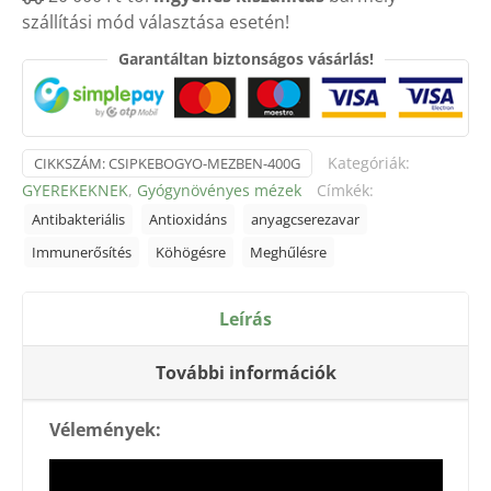
szállítási mód választása esetén!
mennyiség
Garantáltan biztonságos vásárlás!
Kategóriák:
CIKKSZÁM:
CSIPKEBOGYO-MEZBEN-400G
GYEREKEKNEK
,
Gyógynövényes mézek
Címkék:
Antibakteriális
Antioxidáns
anyagcserezavar
Immunerősítés
Köhögésre
Meghűlésre
Leírás
További információk
Vélemények: