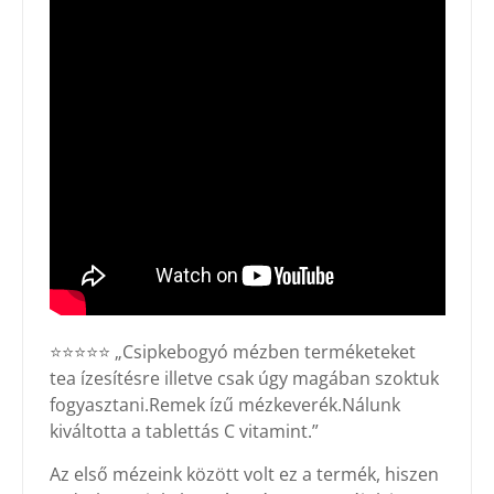
⭐⭐⭐⭐⭐ „Csipkebogyó mézben terméketeket
tea ízesítésre illetve csak úgy magában szoktuk
fogyasztani.Remek ízű mézkeverék.Nálunk
kiváltotta a tablettás C vitamint.”
Az első mézeink között volt ez a termék, hiszen