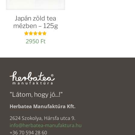
Japán zöld tea
mézben – 125g
2950
Ft
Értékelés:
4.90
/ 5
"Látom, hogy jó...!"
Herbatea Manufaktúra Kft.
2624 Szokolya, Hársfa utca 9.
info@herbatea-manufaktura.hu
+36 70 594 28 60