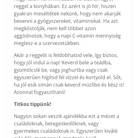
reggel a konyhában. Ez azért is jó hír, hiszen
gyakran meséltétek nekünk, hogy nem akarják
bevenni a gyógyszereket, vitaminokat. Ha azt
megkóstolják, nem kell többet azon
aggódnotok, hogy a napi C-vitamin mennyiség
meglesz-e a szervezetükben.
Akár a reggelit is feldobhatod vele, így biztos,
hogy jól indul a nap! Keverd bele a teádba,
gyümölcslé be, vagy joghurtba vagy csak
egyszerűen hígítsd fel vízzel és kortyold el. Sőt,
ha jól esik simán csak keverd müzlibe és kész is!
Azonnal fogyasztható!
Titkos tippünk!
Nagyon sokan veszik ajándékba ezt a mézet a
családoknak, betegeskedőknek, vagy
gyermekes családoknak is. Egyszerűen kiváló