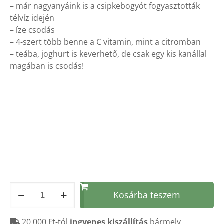
– már nagyanyáink is a csipkebogyót fogyasztották
télvíz idején
– íze csodás
– 4-szert több benne a C vitamin, mint a citromban
– teába, joghurt is keverhető, de csak egy kis kanállal
magában is csodás!
Csipkebogyó
Kosárba teszem
mézben
-
20 000 Ft-tól
ingyenes kiszállítás
bármely
400g