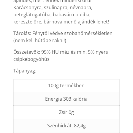
ajándék, mert ennek mindenki örül!
Karácsonyra, szülinapra, névnapra,
beteglátogatóba, babaváró buliba,
keresztelőre, bárhova menő ajándék lehet!
Tárolás: Fénytől védve szobahőmérsékletlen
(nem kell hűtőbe rakni!)
Összetevők: 95% HU méz és min. 5% nyers
csipkebogyóhús
Tápanyag:
100g termékben
Energia 303 kalória
Zsír:0g
Szénhidrát: 82,4g