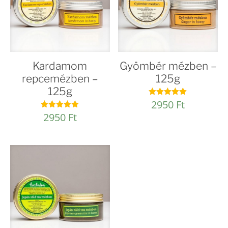
Kardamom
Gyömbér mézben –
repcemézben –
125g
125g
2950
Ft
Értékelés:
4.92
2950
Ft
Értékelés:
/ 5
5.00
/ 5