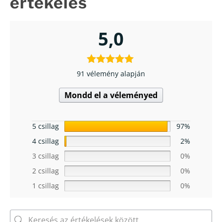
értékelés
5,0
91 vélemény alapján
Mondd el a véleményed
5 csillag
97%
4 csillag
2%
3 csillag
0%
2 csillag
0%
1 csillag
0%