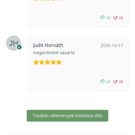
Értékelés:
4
/ 5
(0)
(0)
Judit Horváth
2025-10-17
megerősített vásárló
Értékelés:
5
/ 5
(0)
(0)
További vélemények betöltése (86)