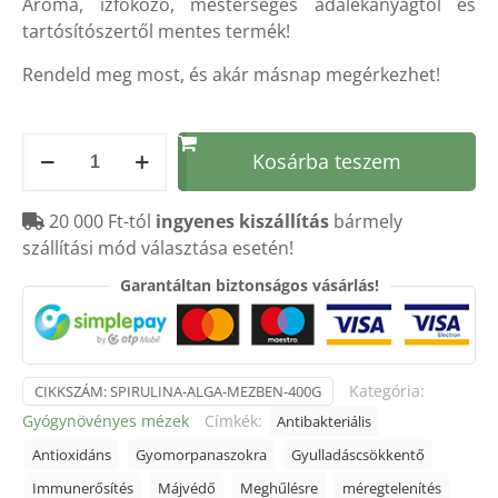
Aroma, ízfokozó, mesterséges adalékanyagtól és
tartósítószertől mentes termék!
Rendeld meg most, és akár másnap megérkezhet!
Spirulina
Kosárba teszem
alga
mézben
20 000 Ft-tól
ingyenes kiszállítás
bármely
-
szállítási mód választása esetén!
400g
mennyiség
Garantáltan biztonságos vásárlás!
Kategória:
CIKKSZÁM:
SPIRULINA-ALGA-MEZBEN-400G
Gyógynövényes mézek
Címkék:
Antibakteriális
Antioxidáns
Gyomorpanaszokra
Gyulladáscsökkentő
Immunerősítés
Májvédő
Meghűlésre
méregtelenítés