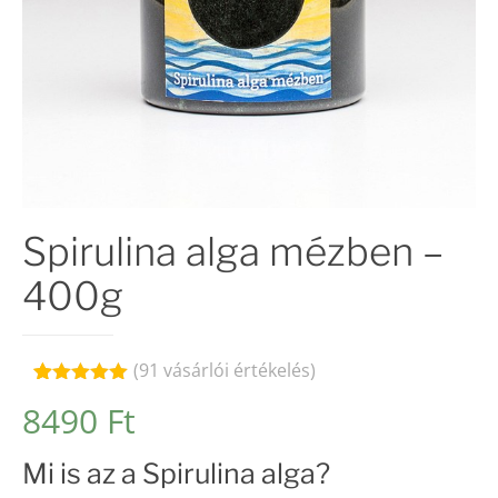
Spirulina alga mézben –
400g
(
91
vásárlói értékelés)
Értékelés
91
8490
Ft
4.98
az 5-
ből,
értékelés
Mi is az a Spirulina alga?
alapján