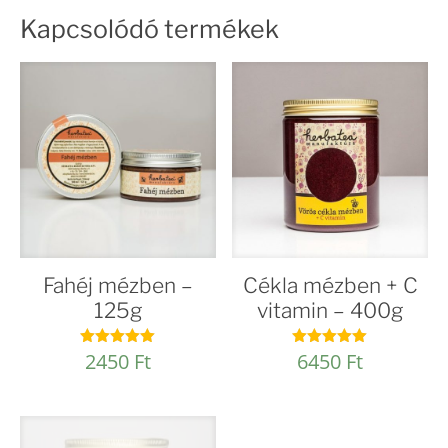
Kapcsolódó termékek
Fahéj mézben –
Cékla mézben + C
125g
vitamin – 400g
2450
Ft
6450
Ft
Értékelés:
Értékelés:
5.00
4.98
/ 5
/ 5