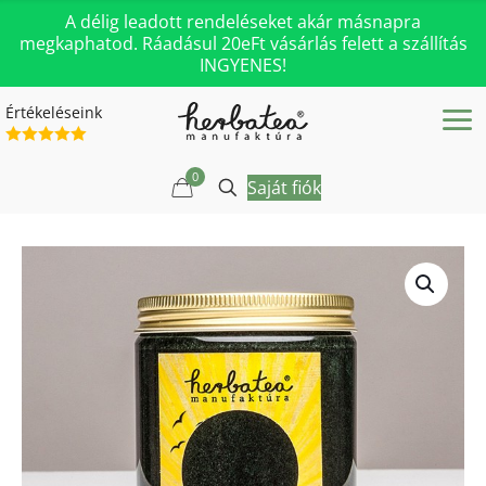
A délig leadott rendeléseket akár másnapra
megkaphatod. Ráadásul 20eFt vásárlás felett a szállítás
INGYENES!
Értékeléseink
0
Saját fiók