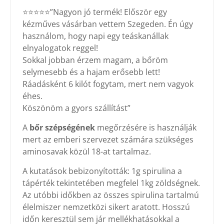
⭐⭐⭐⭐⭐”Nagyon jó termék! Először egy
kézműves vásárban vettem Szegeden. Én úgy
használom, hogy napi egy teáskanállak
elnyalogatok reggel!
Sokkal jobban érzem magam, a bőröm
selymesebb és a hajam erősebb lett!
Ráadásként 6 kilót fogytam, mert nem vagyok
éhes.
Köszönöm a gyors szállítást”
A
bőr szépségének
megőrzésére is használják
mert az emberi szervezet számára szükséges
aminosavak közül 18-at tartalmaz.
A kutatások bebizonyították: 1g spirulina a
tápérték tekintetében megfelel 1kg zöldségnek.
Az utóbbi időkben az összes spirulina tartalmú
élelmiszer nemzetközi sikert aratott. Hosszú
időn keresztül sem jár mellékhatásokkal a