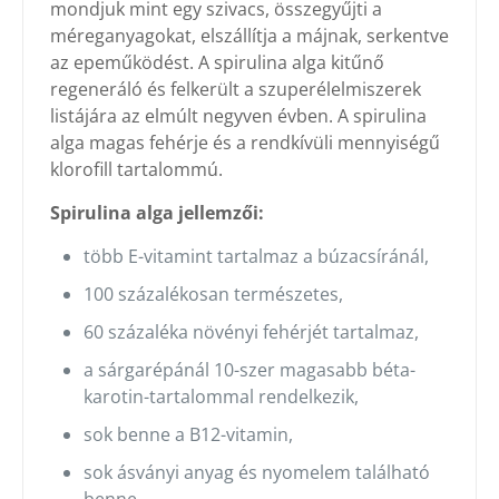
mondjuk mint egy szivacs, összegyűjti a
méreganyagokat, elszállítja a májnak, serkentve
az epeműködést. A spirulina alga kitűnő
regeneráló és felkerült a szuperélelmiszerek
listájára az elmúlt negyven évben. A spirulina
alga magas fehérje és a rendkívüli mennyiségű
klorofill tartalommú.
Spirulina alga jellemzői:
több E-vitamint tartalmaz a búzacsíránál,
100 százalékosan természetes,
60 százaléka növényi fehérjét tartalmaz,
a sárgarépánál 10-szer magasabb béta-
karotin-tartalommal rendelkezik,
sok benne a B12-vitamin,
sok ásványi anyag és nyomelem található