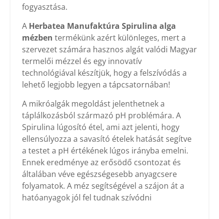
fogyasztása.
A
Herbatea Manufaktúra Spirulina alga
mézben
termékünk azért különleges, mert a
szervezet számára hasznos algát valódi Magyar
termelői mézzel és egy innovatív
technológiával készítjük, hogy a felszívódás a
lehető legjobb legyen a tápcsatornában!
A mikróalgák megoldást jelenthetnek a
táplálkozásból származó pH problémára. A
Spirulina lúgosító étel, ami azt jelenti, hogy
ellensúlyozza a savasító ételek hatását segítve
a testet a pH értékének lúgos irányba emelni.
Ennek eredménye az erősödő csontozat és
általában véve egészségesebb anyagcsere
folyamatok. A méz segítségével a szájon át a
hatóanyagok jól fel tudnak szívódni