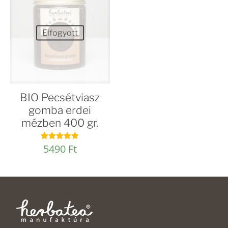
Elfogyott
BIO Pecsétviasz
gomba erdei
mézben 400 gr.
5490
Ft
Értékelés:
4.97
/ 5