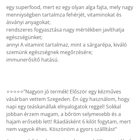
egy superfood, mert ez egy olyan alga fajta, mely nagy
menniységben tartalmza fehérjét, vitaminokat és
ásványi anyagokat;
rendszeres fogyasztása nagy mértékben javíthatja
egészségünket;
annyi A vitamint tartalmaz, mint a sárgarépa, kiváló
szemünk egészségnek megőrzésére;
immunerősítő hatású.
⭐⭐⭐⭐⭐”Nagyon jó termék! Először egy kézműves
vásárban vettem Szegeden. Én úgy használom, hogy
napi egy teáskanállak elnyalogatok reggel! Sokkal
jobban érzem magam, a bőröm selymesebb és a
hajam erősebb lett! Ráadásként 6 kilót fogytam, mert
nem vagyok éhes. Köszönöm a gyors szállítást”