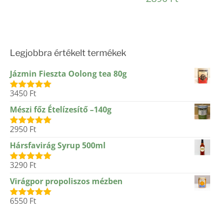
5.00
/ 5
Legjobbra értékelt termékek
Jázmin Fieszta Oolong tea 80g
3450
Ft
Értékelés:
5.00
/ 5
Mészi főz Ételízesítő –140g
2950
Ft
Értékelés:
5.00
/ 5
Hársfavirág Syrup 500ml
3290
Ft
Értékelés:
5.00
/ 5
Virágpor propoliszos mézben
6550
Ft
Értékelés:
5.00
/ 5