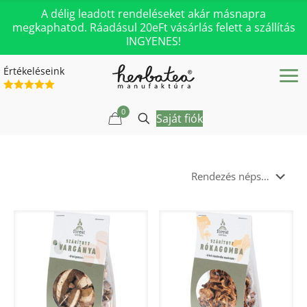
A délig leadott rendeléseket akár másnapra
megkaphatod. Ráadásul 20eFt vásárlás felett a szállítás
INGYENES!
Értékeléseink
0
Saját fiók