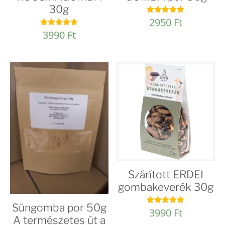
30g
2950
Ft
Értékelés:
5.00
3990
Ft
Értékelés:
/ 5
5.00
/ 5
Szárított ERDEI
gombakeverék 30g
Süngomba por 50g
3990
Ft
Értékelés:
5.00
A természetes út a
/ 5