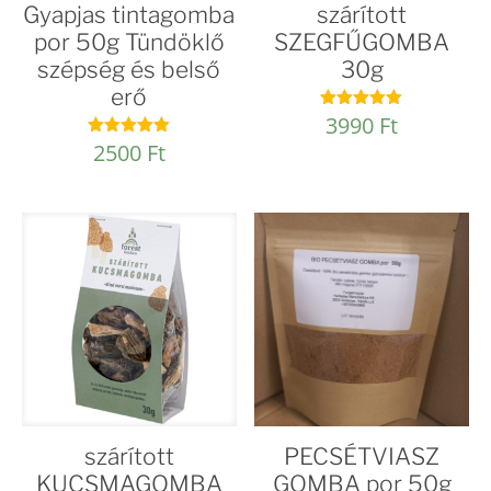
Gyapjas tintagomba
szárított
por 50g Tündöklő
SZEGFŰGOMBA
szépség és belső
30g
erő
3990
Ft
Értékelés:
5.00
2500
Ft
Értékelés:
/ 5
5.00
/ 5
szárított
PECSÉTVIASZ
KUCSMAGOMBA
GOMBA por 50g