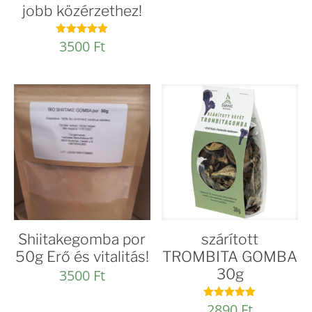
jobb közérzethez!
3500
Ft
Értékelés:
5.00
/ 5
Shiitakegomba por
szárított
50g Erő és vitalitás!
TROMBITA GOMBA
30g
3500
Ft
2890
Ft
Értékelés: