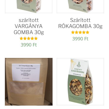
szárított
Szárított
VARGÁNYA
RÓKAGOMBA 30g
GOMBA 30g
3990
Ft
Értékelés:
5.00
3990
Ft
Értékelés:
/ 5
5.00
/ 5