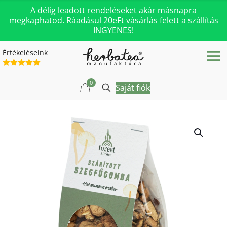
A délig leadott rendeléseket akár másnapra
megkaphatod. Ráadásul 20eFt vásárlás felett a szállítás
INGYENES!
Értékeléseink
0
Saját fiók