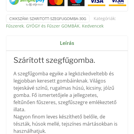
Kategóriák:
CIKKSZÁM:
SZARITOTT-SZEGFUGOMBA-30G
Fűszerek
,
GYÓGY és Fűszer GOMBÁK
,
Kedvencek
Leírás
Szárított szegfűgomba.
A szegfűgomba egyike a legközkedveltebb és
legjobban keresett gombáinknak. Világos
tejeskávé színű, rugalmas húsú, kicsiny, jóízű
gomba. Fő ismertetőjele a jellegzetes,
feltűnően fűszeres, szegfűszegre emlékeztető
illata.
Nagyon finom leves készíthető belőle, de
tészták, húsok mellé, tejszínes mártásokban is
használhatjuk.