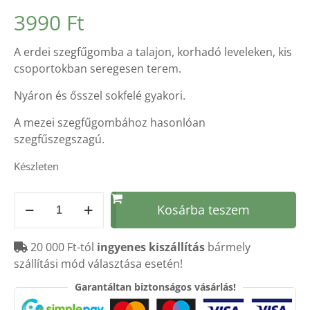
Értékelés
4
3990
Ft
5.00
az 5-
ből,
értékelés
A erdei szegfűgomba a talajon, korhadó leveleken, kis
alapján
csoportokban seregesen terem.
Nyáron és ősszel sokfelé gyakori.
A mezei szegfűgombához hasonlóan
szegfűszegszagú.
Készleten
szárított
Kosárba teszem
SZEGFŰGOMBA
30g
20 000 Ft-tól
ingyenes kiszállítás
bármely
mennyiség
szállítási mód választása esetén!
Garantáltan biztonságos vásárlás!