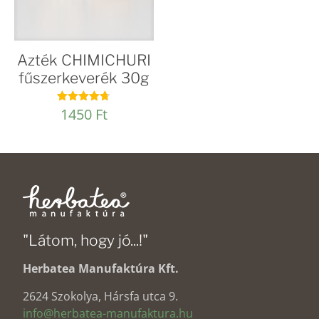
Azték CHIMICHURI
fűszerkeverék 30g
1450
Ft
Értékelés:
4.67
/ 5
"Látom, hogy jó...!"
Herbatea Manufaktúra Kft.
2624 Szokolya, Hársfa utca 9.
info@herbatea-manufaktura.hu