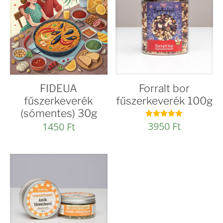
FIDEUA
Forralt bor
fűszerkeverék
fűszerkeverék 100g
(sómentes) 30g
3950
Ft
1450
Ft
Értékelés:
4.97
/ 5