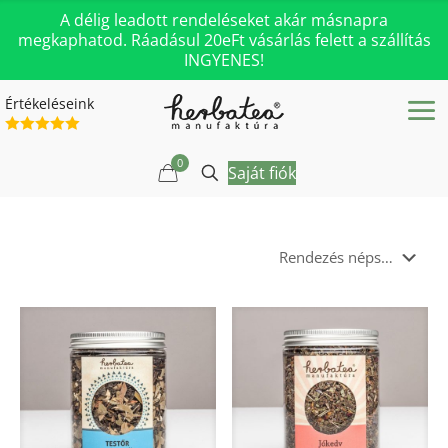
A délig leadott rendeléseket akár másnapra
megkaphatod. Ráadásul 20eFt vásárlás felett a szállítás
INGYENES!
Értékeléseink
0
Saját fiók