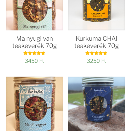
Ma nyugi van
Kurkuma CHAI
teakeverék 70g
teakeverék 70g
3450
Ft
3250
Ft
Értékelés:
Értékelés:
5.00
5.00
/ 5
/ 5