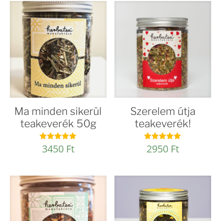
Ma minden sikerül
Szerelem útja
teakeverék 50g
teakeverék!
3450
Ft
2950
Ft
Értékelés:
Értékelés:
4.96
5.00
/ 5
/ 5