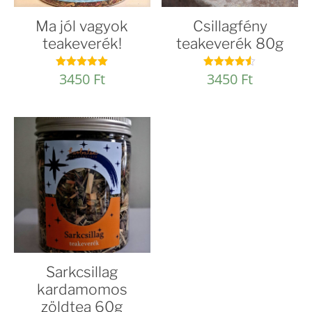
Ma jól vagyok
Csillagfény
teakeverék!
teakeverék 80g
3450
Ft
3450
Ft
Értékelés:
Értékelés:
5.00
4.50
/ 5
/ 5
Sarkcsillag
kardamomos
zöldtea 60g