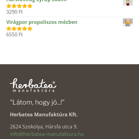
3290
Ft
Értékelés:
5.00
/ 5
Virágpor propoliszos mézben
6550
Ft
Értékelés:
5.00
/ 5
"Látom, hogy jó...!"
Herbatea Manufaktúra Kft.
2624 Szokolya, Hársfa utca 9.
info@herbatea-manufaktura.hu