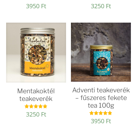
3950
Ft
3250
Ft
Értékelés:
Értékelés:
5.00
4.92
/ 5
/ 5
Adventi teakeverék
Mentakoktél
– fűszeres fekete
teakeverék
tea 100g
3250
Ft
Értékelés:
4.88
3950
Ft
Értékelés:
/ 5
4.82
/ 5