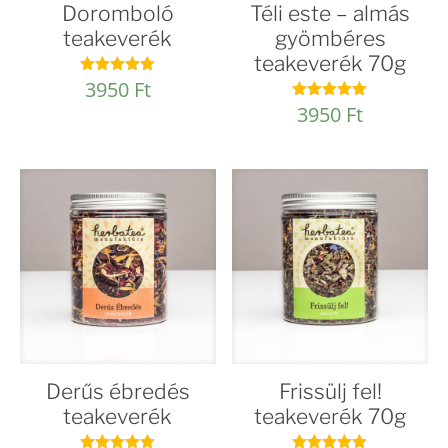
Doromboló
Téli este – almás
teakeverék
gyömbéres
teakeverék 70g
3950
Ft
Értékelés:
4.96
3950
Ft
Értékelés:
/ 5
5.00
/ 5
Derűs ébredés
Frissülj fel!
teakeverék
teakeverék 70g