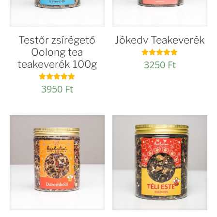
Testőr zsírégető
Jókedv Teakeverék
Oolong tea
teakeverék 100g
3250
Ft
Értékelés:
5.00
/ 5
3950
Ft
Értékelés:
4.92
/ 5