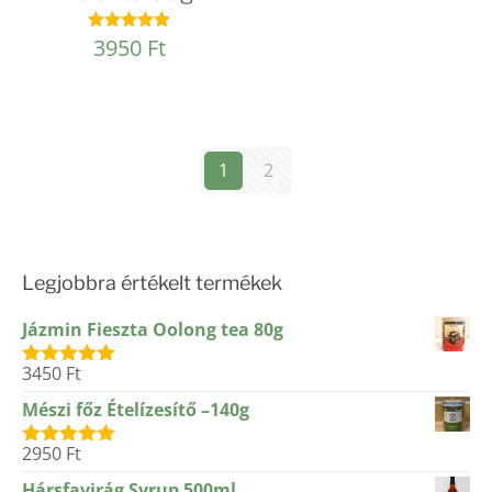
3950
Ft
Értékelés:
5.00
/ 5
1
2
Legjobbra értékelt termékek
Jázmin Fieszta Oolong tea 80g
3450
Ft
Értékelés:
5.00
/ 5
Mészi főz Ételízesítő –140g
2950
Ft
Értékelés:
5.00
/ 5
Hársfavirág Syrup 500ml