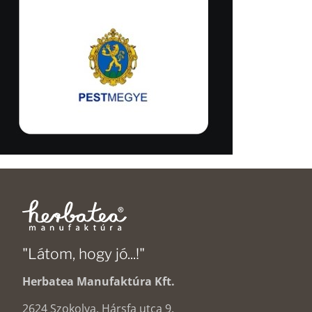
"Látom, hogy jó...!"
Herbatea Manufaktúra Kft.
2624 Szokolya, Hársfa utca 9.