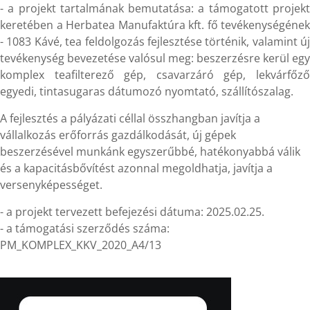
- a projekt tartalmának bemutatása: a támogatott projekt
keretében a Herbatea Manufaktúra kft. fő tevékenységének
- 1083 Kávé, tea feldolgozás fejlesztése történik, valamint új
tevékenység bevezetése valósul meg: beszerzésre kerül egy
komplex teafilterező gép, csavarzáró gép, lekvárfőző
egyedi, tintasugaras dátumozó nyomtató, szállítószalag.
A fejlesztés a pályázati céllal összhangban javítja a
vállalkozás erőforrás gazdálkodását, új gépek
beszerzésével munkánk egyszerűbbé, hatékonyabbá válik
és a kapacitásbővítést azonnal megoldhatja, javítja a
versenyképességet.
- a projekt tervezett befejezési dátuma: 2025.02.25.
- a támogatási szerződés száma:
PM_KOMPLEX_KKV_2020_A4/13