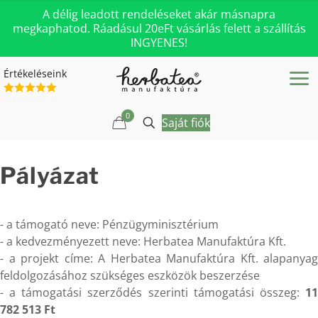
A délig leadott rendeléseket akár másnapra
megkaphatod. Ráadásul 20eFt vásárlás felett a szállítás
INGYENES!
Értékeléseink
0
Saját fiók
Pályázat
- a támogató neve: Pénzügyminisztérium
- a kedvezményezett neve: Herbatea Manufaktúra Kft.
- a projekt címe: A Herbatea Manufaktúra Kft. alapanyag
feldolgozásához szükséges eszközök beszerzése
- a támogatási szerződés szerinti támogatási összeg:
1
782 513 Ft