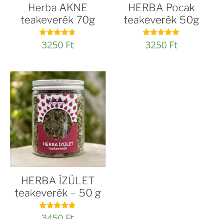
Herba AKNE
HERBA Pocak
teakeverék 70g
teakeverék 50g
3250
Ft
3250
Ft
Értékelés:
Értékelés:
4.88
5.00
/ 5
/ 5
HERBA ÍZÜLET
teakeverék – 50 g
3450
Ft
Értékelés: