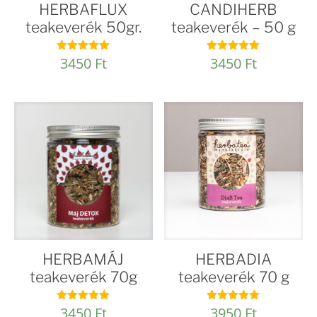
HERBAFLUX
CANDIHERB
teakeverék 50gr.
teakeverék – 50 g
3450
Ft
3450
Ft
Értékelés:
Értékelés:
4.94
4.93
/ 5
/ 5
HERBAMÁJ
HERBADIA
teakeverék 70g
teakeverék 70 g
3450
Ft
3950
Ft
Értékelés:
Értékelés: