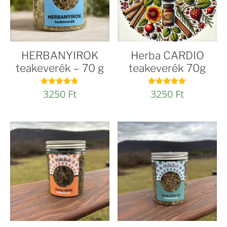
HERBANYIROK
Herba CARDIO
teakeverék – 70 g
teakeverék 70g
3250
Ft
3250
Ft
Értékelés:
Értékelés:
4.82
5.00
/ 5
/ 5