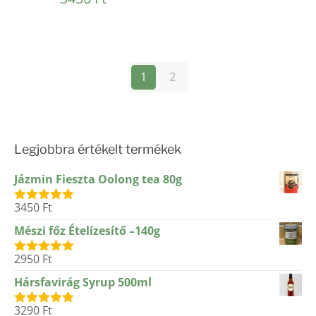
5.00
/ 5
1
2
Legjobbra értékelt termékek
Jázmin Fieszta Oolong tea 80g
3450
Ft
Értékelés:
5.00
/ 5
Mészi főz Ételízesítő –140g
2950
Ft
Értékelés:
5.00
/ 5
Hársfavirág Syrup 500ml
3290
Ft
Értékelés: