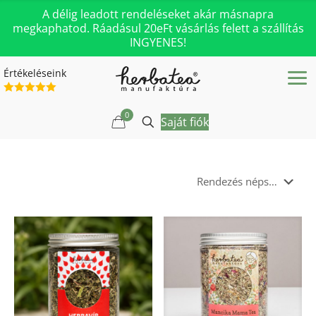
A délig leadott rendeléseket akár másnapra
megkaphatod. Ráadásul 20eFt vásárlás felett a szállítás
INGYENES!
Értékeléseink
0
Saját fiók