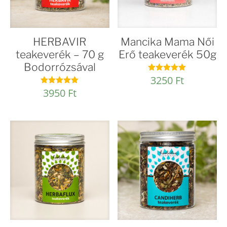
HERBAVIR
Mancika Mama Női
teakeverék – 70 g
Erő teakeverék 50g
Bodorrózsával
3250
Ft
Értékelés:
4.93
3950
Ft
Értékelés:
/ 5
4.95
/ 5