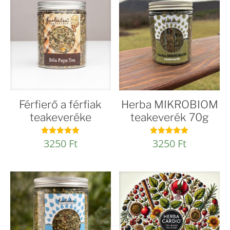
Férfierő a férfiak
Herba MIKROBIOM
teakeveréke
teakeverék 70g
3250
Ft
3250
Ft
Értékelés:
Értékelés:
4.86
4.97
/ 5
/ 5