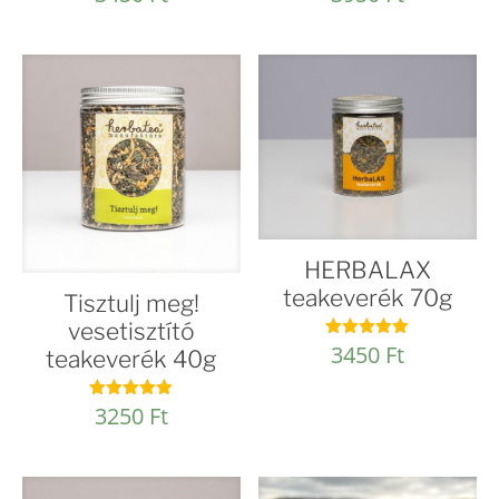
4.92
5.00
/ 5
/ 5
HERBALAX
teakeverék 70g
Tisztulj meg!
vesetisztító
3450
Ft
Értékelés:
teakeverék 40g
4.97
/ 5
3250
Ft
Értékelés:
4.95
/ 5