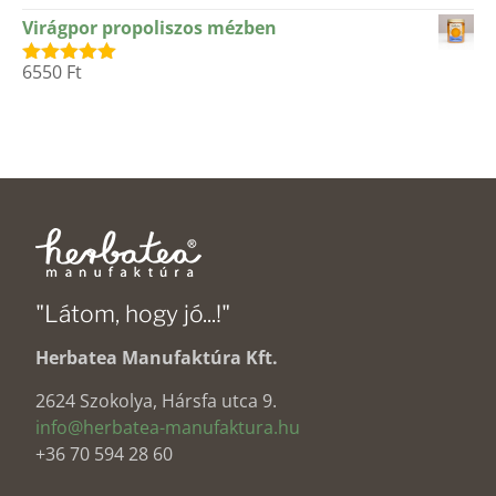
5.00
/ 5
Virágpor propoliszos mézben
6550
Ft
Értékelés:
5.00
/ 5
"Látom, hogy jó...!"
Herbatea Manufaktúra Kft.
2624 Szokolya, Hársfa utca 9.
info@herbatea-manufaktura.hu
+36 70 594 28 60