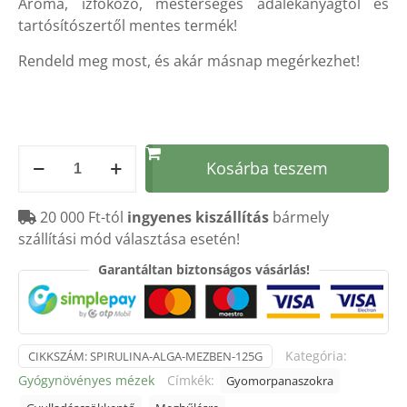
Aroma, ízfokozó, mesterséges adalékanyagtól és
tartósítószertől mentes termék!
Rendeld meg most, és akár másnap megérkezhet!
Spirulina
Kosárba teszem
alga
mézben
20 000 Ft-tól
ingyenes kiszállítás
bármely
-
szállítási mód választása esetén!
125g
mennyiség
Garantáltan biztonságos vásárlás!
Kategória:
CIKKSZÁM:
SPIRULINA-ALGA-MEZBEN-125G
Gyógynövényes mézek
Címkék:
Gyomorpanaszokra