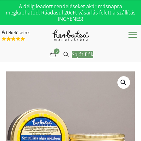
A délig leadott rendeléseket akár másnapra
megkaphatod. Ráadásul 20eFt vásárlás felett a szállítás
INGYENES!
Értékeléseink
0
Saját fiók