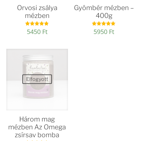
Orvosi zsálya
Gyömbér mézben –
mézben
400g
5450
Ft
5950
Ft
Értékelés:
Értékelés:
4.82
4.93
/ 5
/ 5
Elfogyott
Három mag
mézben Az Omega
zsírsav bomba