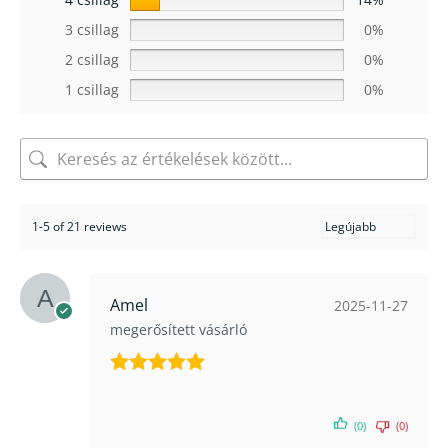
3 csillag
0%
2 csillag
0%
1 csillag
0%
1-5 of 21 reviews
Amel
2025-11-27
megerősített vásárló
Értékelés:
5
/ 5
(0)
(0)