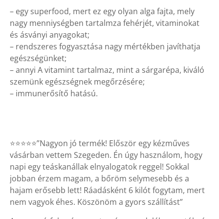
– egy superfood, mert ez egy olyan alga fajta, mely
nagy menniységben tartalmza fehérjét, vitaminokat
és ásványi anyagokat;
– rendszeres fogyasztása nagy mértékben javíthatja
egészségünket;
– annyi A vitamint tartalmaz, mint a sárgarépa, kiváló
szemünk egészségnek megőrzésére;
– immunerősítő hatású.
⭐⭐⭐⭐⭐”Nagyon jó termék! Először egy kézműves
vásárban vettem Szegeden. Én úgy használom, hogy
napi egy teáskanállak elnyalogatok reggel! Sokkal
jobban érzem magam, a bőröm selymesebb és a
hajam erősebb lett! Ráadásként 6 kilót fogytam, mert
nem vagyok éhes. Köszönöm a gyors szállítást”