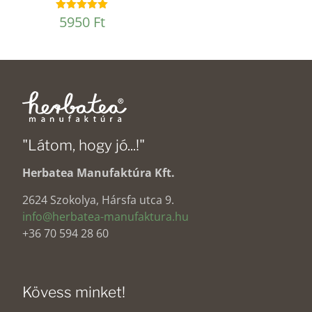
5950
Ft
Értékelés:
4.98
/ 5
"Látom, hogy jó...!"
Herbatea Manufaktúra Kft.
2624 Szokolya, Hársfa utca 9.
info@herbatea-manufaktura.hu
+36 70 594 28 60
Kövess minket!