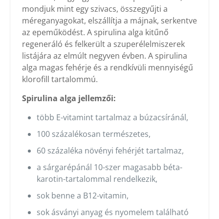
mondjuk mint egy szivacs, összegyűjti a
méreganyagokat, elszállítja a májnak, serkentve
az epeműködést. A spirulina alga kitűnő
regeneráló és felkerült a szuperélelmiszerek
listájára az elmúlt negyven évben. A spirulina
alga magas fehérje és a rendkívüli mennyiségű
klorofill tartalommú.
Spirulina alga jellemzői:
több E-vitamint tartalmaz a búzacsíránál,
100 százalékosan természetes,
60 százaléka növényi fehérjét tartalmaz,
a sárgarépánál 10-szer magasabb béta-
karotin-tartalommal rendelkezik,
sok benne a B12-vitamin,
sok ásványi anyag és nyomelem található