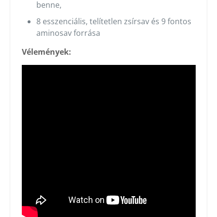
benne,
8 esszenciális, telítetlen zsírsav és 9 fontos
aminosav forrása
Vélemények: