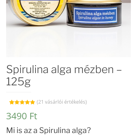
Spirulina alga mézben –
125g
(
21
vásárlói értékelés)
Értékelés
21
3490
Ft
4.86
az 5-
ből,
értékelés
Mi is az a Spirulina alga?
alapján