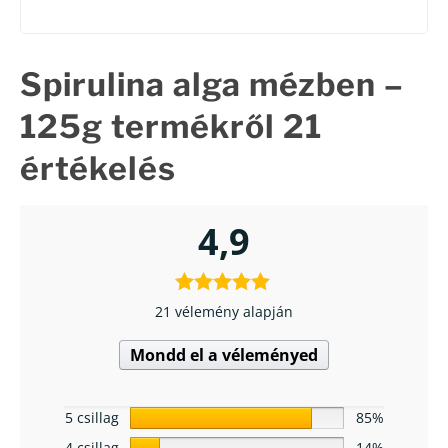
Spirulina alga mézben –
125g
termékről 21
értékelés
4,9
21 vélemény alapján
Mondd el a véleményed
5 csillag
85%
4 csillag
14%