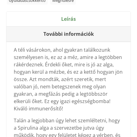
Gyulladáscsökkentő
Meghűlésre
Leírás
További információk
A téli vásárokon, ahol gyakran találkozunk
személyesen is, ez az a méz, amire a legtöbben
rákérdeznek. Érdekli őket, mire is jó az alga,
hogyan kerül a mézbe, és ez a kettő hogyan jön
össze. Azt mondták, azért szeretik, mert
valóban jó, nem betegszenek meg olyan
gyakran, a megfázás pedig a legtöbbször
elkerüli őket. Ez egy igazi egészségbomba!
Kiváló immunerősítő!
Talán a legjobban úgy lehet szemléltetni, hogy
a Spirulina alga a szervezetbe jutva úgy
működik, hogy egy felületet képez a vérben, és