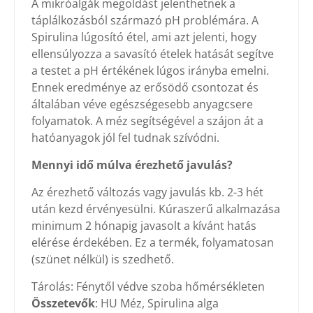
A mikróalgák megoldást jelenthetnek a
táplálkozásból származó pH problémára. A
Spirulina lúgosító étel, ami azt jelenti, hogy
ellensúlyozza a savasító ételek hatását segítve
a testet a pH értékének lúgos irányba emelni.
Ennek eredménye az erősödő csontozat és
általában véve egészségesebb anyagcsere
folyamatok. A méz segítségével a szájon át a
hatóanyagok jól fel tudnak szívódni.
Mennyi idő múlva érezhető javulás?
Az érezhető változás vagy javulás kb. 2-3 hét
után kezd érvényesülni. Kúraszerű alkalmazása
minimum 2 hónapig javasolt a kívánt hatás
elérése érdekében. Ez a termék, folyamatosan
(szünet nélkül) is szedhető.
Tárolás: Fénytől védve szoba hőmérsékleten
Összetevők
: HU Méz, Spirulina alga