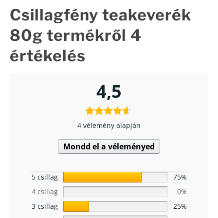
Csillagfény teakeverék
80g
termékről 4
értékelés
4,5
4 vélemény alapján
Mondd el a véleményed
5 csillag
75%
4 csillag
0%
3 csillag
25%