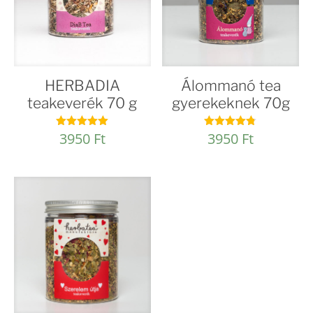
HERBADIA
Álommanó tea
teakeverék 70 g
gyerekeknek 70g
3950
Ft
3950
Ft
Értékelés:
Értékelés:
5.00
4.74
/ 5
/ 5