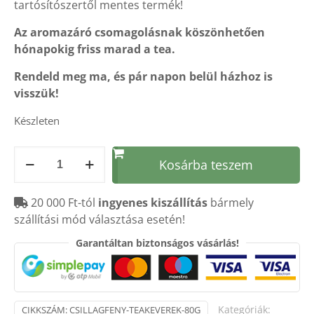
tartósítószertől mentes termék!
Az aromazáró csomagolásnak köszönhetően
hónapokig friss marad a tea.
Rendeld meg ma, és pár napon belül házhoz is
visszük!
Készleten
Csillagfény
Kosárba teszem
teakeverék
80g
20 000 Ft-tól
ingyenes kiszállítás
bármely
mennyiség
szállítási mód választása esetén!
Garantáltan biztonságos vásárlás!
Kategóriák:
CIKKSZÁM:
CSILLAGFENY-TEAKEVEREK-80G