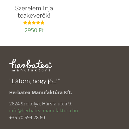
Szerelem útja
teakeverék!
2950
Ft
Értékelés:
5.00
/ 5
"Látom, hogy jó...!"
Herbatea Manufaktúra Kft.
2624 Szokolya, Hársfa utca 9.
info@herbatea-manufaktura.hu
+36 70 594 28 60