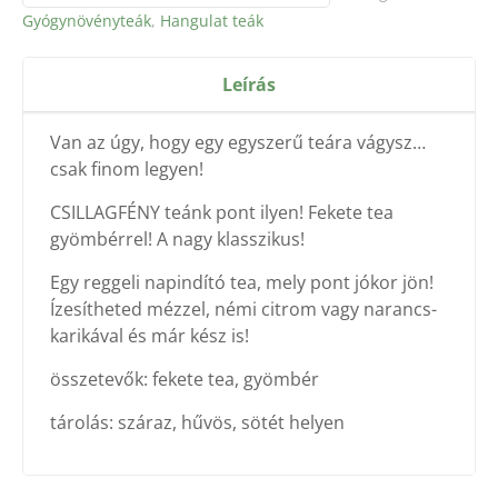
Gyógynövényteák
,
Hangulat teák
Leírás
Van az úgy, hogy egy egyszerű teára vágysz…
csak finom legyen!
CSILLAGFÉNY teánk pont ilyen! Fekete tea
gyömbérrel! A nagy klasszikus!
Egy reggeli napindító tea, mely pont jókor jön!
Ízesítheted mézzel, némi citrom vagy narancs-
karikával és már kész is!
összetevők: fekete tea, gyömbér
tárolás: száraz, hűvös, sötét helyen