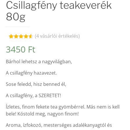
Csillagfény teakeverék
80g
(
4
vásárlói értékelés)
Értékelés
4
3450
Ft
4.50
az 5-
ből,
értékelés
Bárhol lehetsz a nagyvilágban,
alapján
A csillagfény hazavezet.
Sose feledd, hisz benned él,
A csillagfény, a SZERETET!
Ízletes, finom fekete tea gyömbérrel. Más nem is kell
bele! Kóstold meg, nagyon finom!
Aroma, ízfokozó, mesterséges adalékanyagtól és