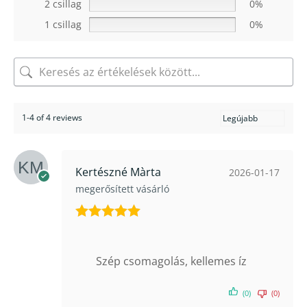
2 csillag
0%
1 csillag
0%
1-4 of 4 reviews
Kertészné Màrta
2026-01-17
megerősített vásárló
Értékelés:
5
/ 5
Szép csomagolás, kellemes íz
(0)
(0)