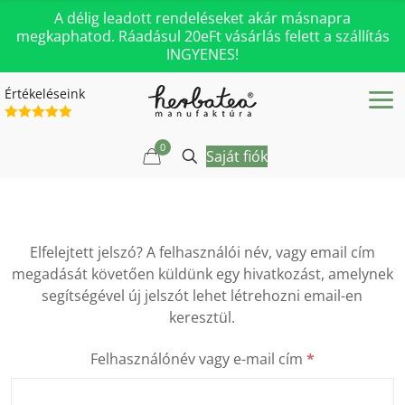
A délig leadott rendeléseket akár másnapra
megkaphatod. Ráadásul 20eFt vásárlás felett a szállítás
INGYENES!
Értékeléseink
0
Saját fiók
Elfelejtett jelszó? A felhasználói név, vagy email cím
megadását követően küldünk egy hivatkozást, amelynek
segítségével új jelszót lehet létrehozni email-en
keresztül.
Kötelező
Felhasználónév vagy e-mail cím
*