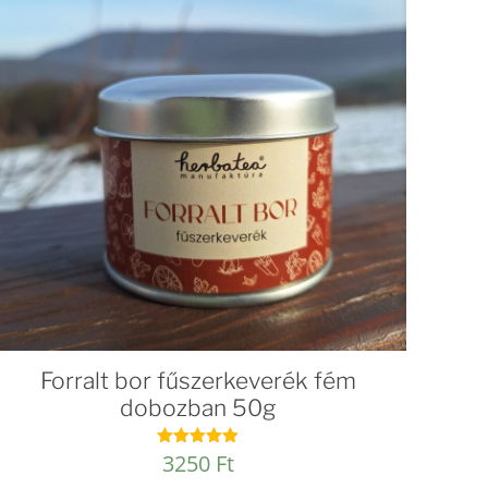
Forralt bor fűszerkeverék fém
dobozban 50g
3250
Ft
Értékelés:
5.00
/ 5