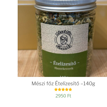
Mészi főz Ételízesítő –140g
2950
Ft
Értékelés:
5.00
/ 5