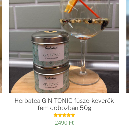
Herbatea GIN TONIC fűszerkeverék
fém dobozban 50g
2490
Ft
Értékelés:
5.00
/ 5