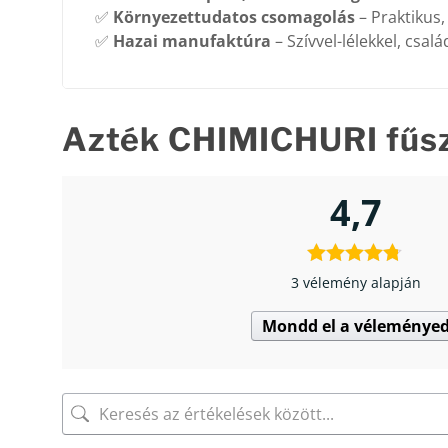
✅
Környezettudatos csomagolás
– Praktikus,
✅
Hazai manufaktúra
– Szívvel-lélekkel, csa
Azték CHIMICHURI fűs
4,7
3 vélemény alapján
Mondd el a véleménye