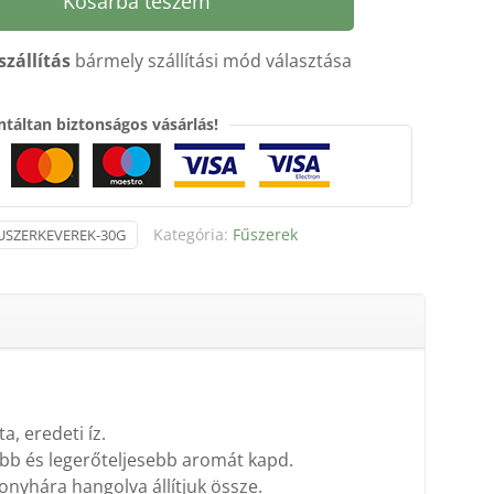
Kosárba teszem
szállítás
bármely szállítási mód választása
táltan biztonságos vásárlás!
Kategória:
Fűszerek
USZERKEVEREK-30G
, eredeti íz.
sebb és legerőteljesebb aromát kapd.
nyhára hangolva állítjuk össze.