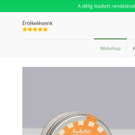
A délig leadott rendelés
Értékeléseink
Webshop