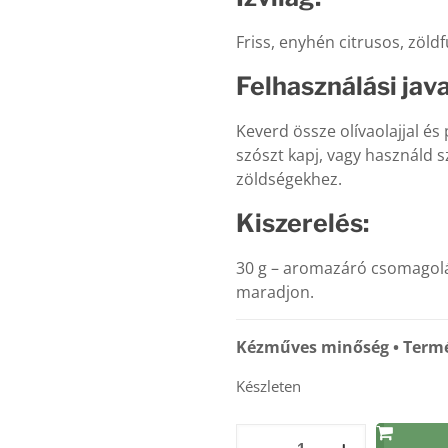
Friss, enyhén citrusos, zöld
Felhasználási java
Keverd össze olívaolajjal és
szószt kapj, vagy használd 
zöldségekhez.
Kiszerelés:
30 g – aromazáró csomagolás
maradjon.
Kézműves minőség • Termé
Készleten
Azték