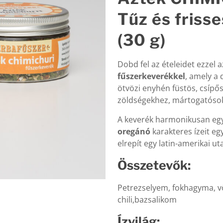
Tűz és friss
(30 g)
Dobd fel az ételeidet ezzel 
fűszerkeverékkel
, amely a 
ötvözi enyhén füstös, csípős
zöldségekhez, mártogatósok
A keverék harmonikusan egy
oregánó
karakteres ízeit egy
elrepít egy latin-amerikai ut
Összetevők:
Petrezselyem, fokhagyma, 
chili,bazsalikom
Ízvilág: