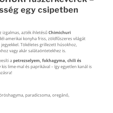
esség egy csipetben
az izgalmas, azték ihletésű
Chimichuri
dél-amerikai konyha friss, zöldfűszeres világát
 jegyekkel. Tökéletes grillezett húsokhoz,
hoz vagy akár salátaöntetekhez is.
esíti a
petrezselyem, fokhagyma, chili és
 kis lime-mal és paprikával – így egyetlen kanál is
azásra!
vöröshagyma, paradicsoma, oregánó,