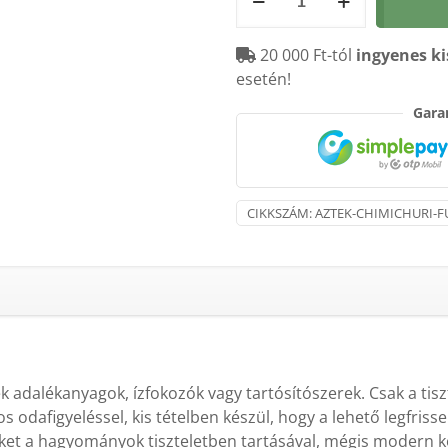
CHIMICHURI
fűszerkeverék
20 000 Ft-tól
ingyenes ki
30g
esetén!
mennyiség
Garan
CIKKSZÁM:
AZTEK-CHIMICHURI-F
 adalékanyagok, ízfokozók vagy tartósítószerek. Csak a tiszta
 odafigyeléssel, kis tételben készül, hogy a lehető legfris
ket a hagyományok tiszteletben tartásával, mégis modern ko