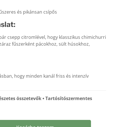
fűszeres és pikánsan csípős
slat:
 pár csepp citromlével, hogy klasszikus chimichurri
száraz fűszerként pácokhoz, sült húsokhoz,
ban, hogy minden kanál friss és intenzív
szetes összetevők • Tartósítószermentes