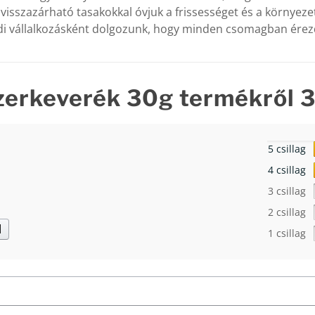
 visszazárható tasakokkal óvjuk a frissességet és a környezet
ládi vállalkozásként dolgozunk, hogy minden csomagban érezd
zerkeverék 30g
termékről 3
5 csillag
4 csillag
3 csillag
2 csillag
d
1 csillag