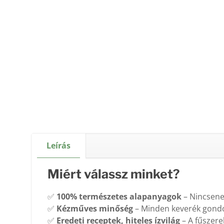
Leírás
Miért válassz minket?
✅
100% természetes alapanyagok
– Nincsenek
✅
Kézműves minőség
– Minden keverék gondos
✅
Eredeti receptek, hiteles ízvilág
– A fűszere