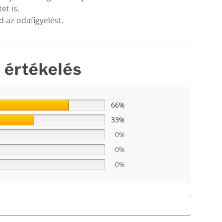
et is.
 az odafigyelést.
 értékelés
66%
33%
0%
0%
0%