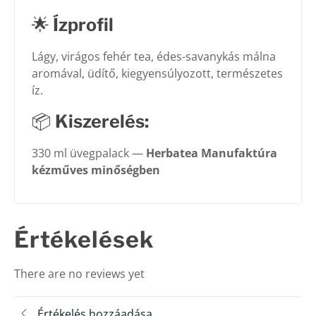
🌟
Ízprofil
Lágy, virágos fehér tea, édes-savanykás málna
aromával, üdítő, kiegyensúlyozott, természetes
íz.
📦
Kiszerelés:
330 ml üvegpalack —
Herbatea Manufaktúra
kézműves minőségben
Értékelések
There are no reviews yet
Értékelés hozzáadása