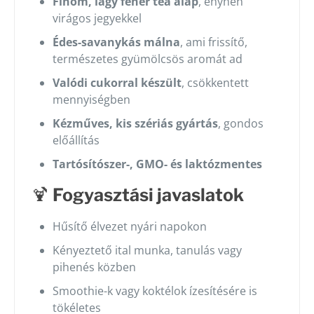
Finom, lágy fehér tea alap
, enyhén
virágos jegyekkel
Édes-savanykás málna
, ami frissítő,
természetes gyümölcsös aromát ad
Valódi cukorral készült
, csökkentett
mennyiségben
Kézműves, kis szériás gyártás
, gondos
előállítás
Tartósítószer-, GMO- és laktózmentes
🍹
Fogyasztási javaslatok
Hűsítő élvezet nyári napokon
Kényeztető ital munka, tanulás vagy
pihenés közben
Smoothie-k vagy koktélok ízesítésére is
tökéletes