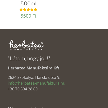
500ml
5500
Ft
Értékelés:
5.00
/ 5
"Látom, hogy jó...!"
Herbatea Manufaktúra Kft.
2624 Szokolya, Hársfa utca 9.
info@herbatea-manufaktura.hu
+36 70 594 28 60