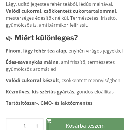
Lágy, üdítő jegestea fehér teából, lédús málnával.
Valódi cukorral, csökkentett cukortartalommal
,
mesterséges édesítők nélkül. Természetes, frissítő,
gyümölcsös íz, ami bármikor felfrissít.
🌿
Miért különleges?
Finom, lágy fehér tea alap
, enyhén virágos jegyekkel
Édes-savanykás málna
, ami frissítő, természetes
gyümölcsös aromát ad
Valódi cukorral készült
, csökkentett mennyiségben
Kézműves, kis szériás gyártás
, gondos előállítás
Tartósítószer-, GMO- és laktózmentes
Fehér
Kosárba teszem
tea