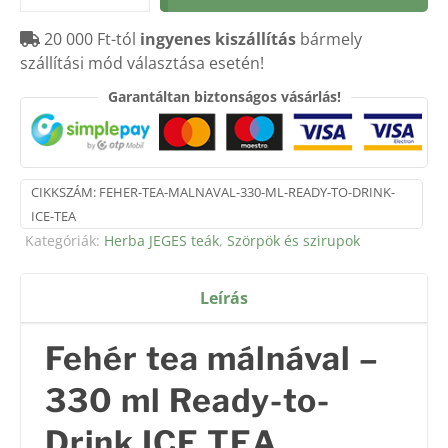
málnával
20 000 Ft-tól
ingyenes kiszállítás
bármely
–
szállítási mód választása esetén!
330
ml
Garantáltan biztonságos vásárlás!
Ready-
to-
Drink
ICE
CIKKSZÁM:
FEHER-TEA-MALNAVAL-330-ML-READY-TO-DRINK-
TEA
ICE-TEA
mennyiség
Kategóriák:
Herba JEGES teák
,
Szörpök és szirupok
Leírás
Fehér tea málnával –
330 ml Ready-to-
Drink ICE TEA