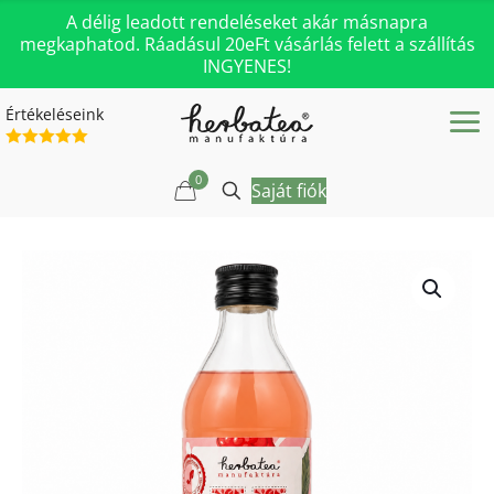
A délig leadott rendeléseket akár másnapra
megkaphatod. Ráadásul 20eFt vásárlás felett a szállítás
INGYENES!
Értékeléseink
0
Saját fiók