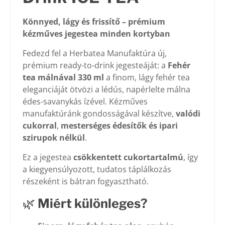
Könnyed, lágy és frissítő – prémium
kézműves jegestea minden kortyban
Fedezd fel a Herbatea Manufaktúra új,
prémium ready-to-drink jegesteáját: a
Fehér
tea málnával 330 ml
a finom, lágy fehér tea
eleganciáját ötvözi a lédús, napérlelte málna
édes-savanykás ízével. Kézműves
manufaktúránk gondosságával készítve,
valódi
cukorral
,
mesterséges édesítők és ipari
szirupok nélkül
.
Ez a jegestea
csökkentett cukortartalmú
, így
a kiegyensúlyozott, tudatos táplálkozás
részeként is bátran fogyasztható.
🌿
Miért különleges?