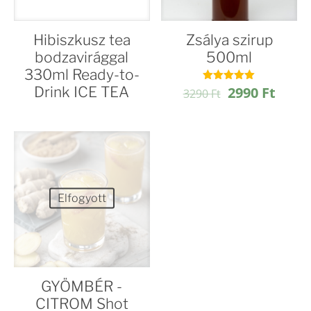
Hibiszkusz tea
Zsálya szirup
bodzavirággal
500ml
330ml Ready-to-
Original
Curre
Drink ICE TEA
2990
Ft
Értékelés:
3290
Ft
4.98
price
price
/ 5
was:
is:
3290 Ft.
2990 
Elfogyott
GYÖMBÉR -
CITROM Shot