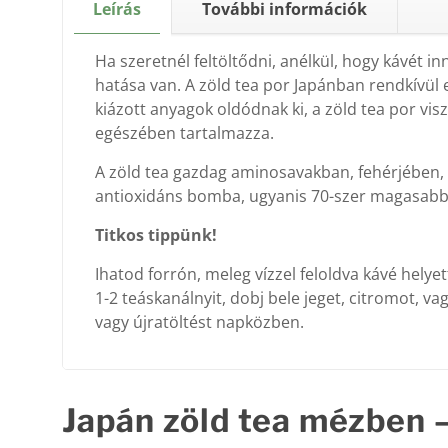
Leírás
További információk
Ha szeretnél feltöltődni, anélkül, hogy kávét in
hatása van. A zöld tea por Japánban rendkívül e
kiázott anyagok oldódnak ki, a zöld tea por vis
egészében tartalmazza.
A zöld tea gazdag aminosavakban, fehérjében, a 
antioxidáns bomba, ugyanis 70-szer magasabb 
Titkos tippünk!
Ihatod forrón, meleg vízzel feloldva kávé helyett
1-2 teáskanálnyit, dobj bele jeget, citromot, va
vagy újratöltést napközben.
Japán zöld tea mézben 