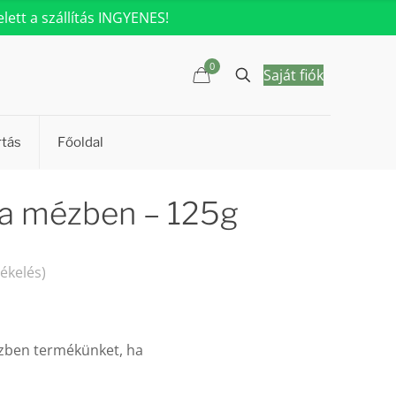
ett a szállítás INGYENES!
0
Saját fiók
rtás
Főoldal
ea mézben – 125g
tékelés)
ézben termékünket, ha