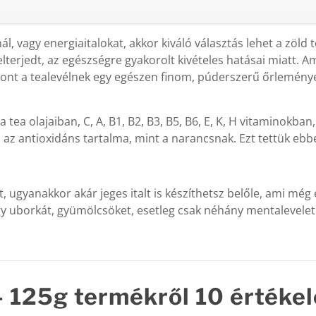
nál, vagy energiaitalokat, akkor kiváló választás lehet a zöld 
lterjedt, az egészségre gyakorolt kivételes hatásai miatt. Am
zont a tealevélnek egy egészen finom, púderszerű őrleménye, 
tea olajaiban, C, A, B1, B2, B3, B5, B6, E, K, H vitaminokban
az antioxidáns tartalma, mint a narancsnak. Ezt tettük eb
, ugyanakkor akár jeges italt is készíthetsz belőle, ami még eg
gy uborkát, gyümölcsöket, esetleg csak néhány mentalevelet. K
– 125g
termékről 10 értékel