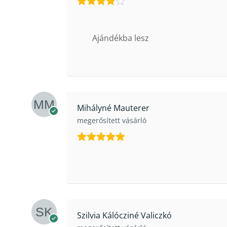
Értékelés:
4
/ 5
Ajándékba lesz
Mihályné Mauterer
megerősített vásárló
Értékelés:
5
/ 5
Szilvia Kálócziné Valiczkó