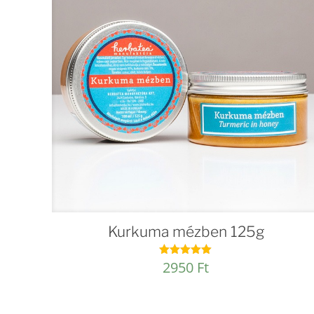
Kurkuma mézben 125g
2950
Ft
Értékelés:
4.92
/ 5