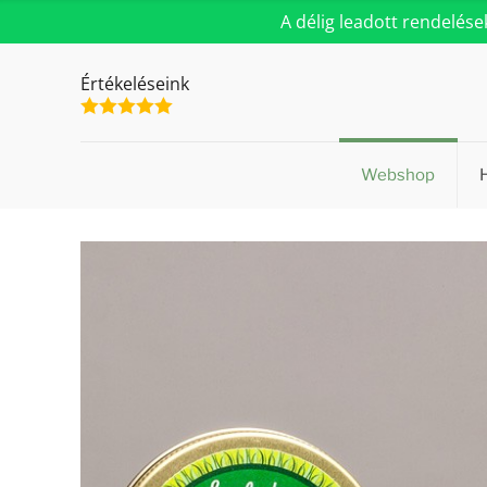
A délig leadott rendelés
Értékeléseink
Webshop