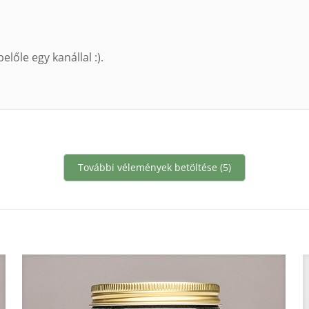
őle egy kanállal :).
További vélemények betöltése (5)