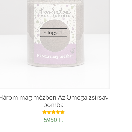
Elfogyott
Három mag mézben Az Omega zsírsav
bomba
5950
Ft
Értékelés:
4.98
/ 5