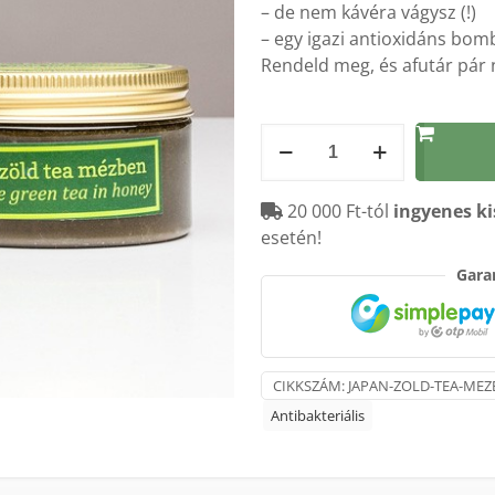
– de nem kávéra vágysz (!)
– egy igazi antioxidáns bom
Rendeld meg, és afutár pár 
Japán
zöld
tea
20 000 Ft-tól
ingyenes ki
mézben
esetén!
-
125g
Garan
mennyiség
CIKKSZÁM:
JAPAN-ZOLD-TEA-MEZ
Antibakteriális