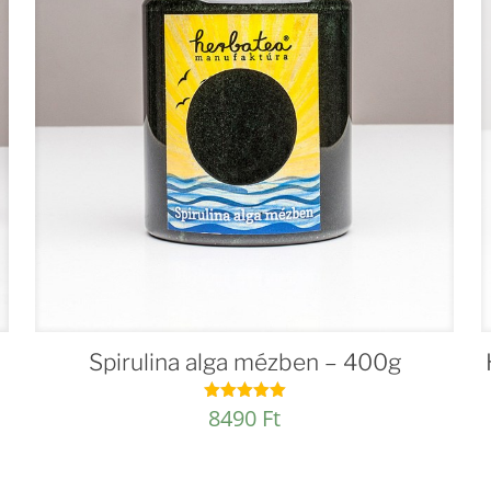
Spirulina alga mézben – 400g
8490
Ft
Értékelés:
4.98
/ 5