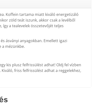
tea. Koffein tartama miatt kiváló energetizáló
ikor zöld teát iszunk, akkor csak a levélből
így a tealevelek összetevőjét teljes
, és ásványi anyagokban. Emellett igazi
be a mézünkbe.
y kis plusz felfrissülést adhat! Oldj fel vízben
iváló, friss felfrissülést adhat a reggelekhez,
és