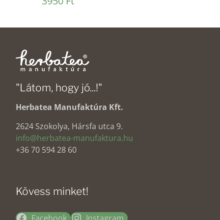
3950
Ft
5.00
/ 5
"Látom, hogy jó...!"
Herbatea Manufaktúra Kft.
2624 Szokolya, Hársfa utca 9.
info@herbatea-manufaktura.hu
+36 70 594 28 60
Kövess minket!
Facebook
Instagram