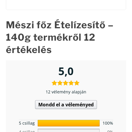
Mészi főz Ételízesítő –
140g
termékről 12
értékelés
5,0
12 vélemény alapján
Mondd el a véleményed
5 csillag
100%
4 csillag
0%