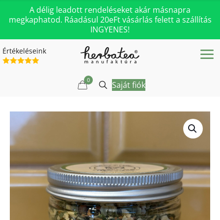
A délig leadott rendeléseket akár másnapra
megkaphatod. Ráadásul 20eFt vásárlás felett a szállítás
INGYENES!
Értékeléseink
0
Saját fiók