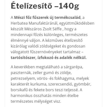
Ételízesítő –140g
A
Mészi főz fűszerek új termékcsalád
, a
Herbatea Manufaktúránál, együttműködésben
készült Mészáros Zsolt Séffe , hogy a
mindennapi főzés különleges, természetes
élménnyé váljon. A kézműves ételízesítő
kizárólag valódi zöldségeket és gondosan
válogatott fűszernövényeket tartalmaz –
tartósítószer, ízfokozó és adalék nélkül.
A keverékben megtalálható a sárgarépa,
paszternák, zeller gumó és zöldje,
petrezselyem, vörös- és fokhagyma, melyek
karakterét kurkuma, szerecsendió, gyömbér,
borsikafű és fekete bors teszi teljessé. A
harmonikus összhatás minden ételbe
természetes mélységet visz.