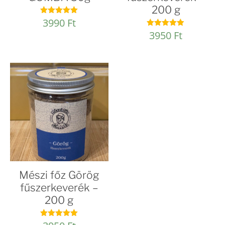
200 g
3990
Ft
Értékelés:
5.00
3950
Ft
Értékelés:
/ 5
4.90
/ 5
Mészi főz Görög
fűszerkeverék –
200 g
Értékelés: