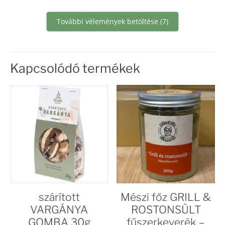
További vélemények betöltése (7)
Kapcsolódó termékek
szárított
Mészi főz GRILL &
VARGÁNYA
ROSTONSÜLT
GOMBA 30g
fűszerkeverék –