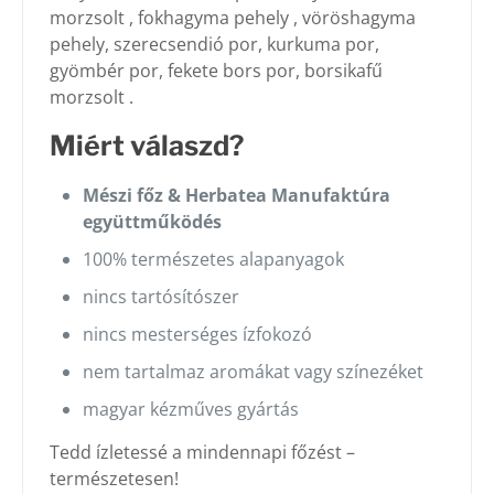
morzsolt , fokhagyma pehely , vöröshagyma
pehely, szerecsendió por, kurkuma por,
gyömbér por, fekete bors por, borsikafű
morzsolt .
Miért válaszd?
Mészi főz & Herbatea Manufaktúra
együttműködés
100% természetes alapanyagok
nincs tartósítószer
nincs mesterséges ízfokozó
nem tartalmaz aromákat vagy színezéket
magyar kézműves gyártás
Tedd ízletessé a mindennapi főzést –
természetesen!