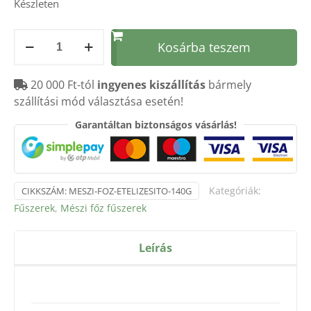
Készleten
Mészi
Kosárba teszem
főz
Ételízesítő
20 000 Ft-tól
ingyenes kiszállítás
bármely
–
szállítási mód választása esetén!
140g
mennyiség
Garantáltan biztonságos vásárlás!
Kategóriák:
CIKKSZÁM:
MESZI-FOZ-ETELIZESITO-140G
Fűszerek
,
Mészi főz fűszerek
Leírás