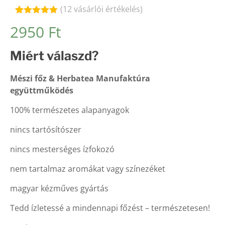
(
12
vásárlói értékelés)
Értékelés
12
2950
Ft
5.00
az 5-
ből,
értékelés
Miért válaszd?
alapján
Mészi főz & Herbatea Manufaktúra
együttműködés
100% természetes alapanyagok
nincs tartósítószer
nincs mesterséges ízfokozó
nem tartalmaz aromákat vagy színezéket
magyar kézműves gyártás
Tedd ízletessé a mindennapi főzést – természetesen!