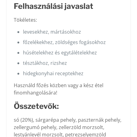
Felhasználási javaslat
Tökéletes:
levesekhez, mártásokhoz
főzelékekhez, zöldséges fogásokhoz
húsételekhez és egytálételekhez
tésztákhoz, rizshez
hidegkonyhai receptekhez
Használd főzés közben vagy a kész étel
finomhangolására!
Összetevők:
só (20%), sárgarépa pehely, paszternák pehely,
zellergumó pehely, zellerzöld morzsolt,
lestyánlevél morzsolt, petrezselyemzöld