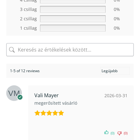
3 csillag
0%
2 csillag
0%
1 csillag
0%
1-5 of 12 reviews
Vali Mayer
2026-03-31
megerősített vásárló
Értékelés:
5
/ 5
(0)
(0)