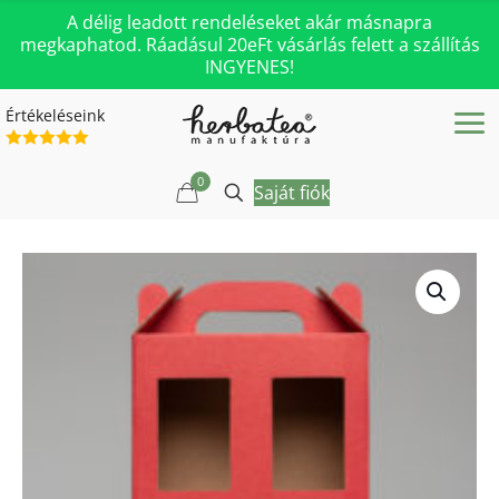
A délig leadott rendeléseket akár másnapra
megkaphatod. Ráadásul 20eFt vásárlás felett a szállítás
INGYENES!
Értékeléseink
0
Saját fiók