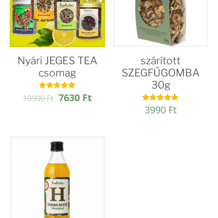
Nyári JEGES TEA
szárított
csomag
SZEGFŰGOMBA
30g
Original
Current
7630
Ft
Értékelés:
10900
Ft
5.00
price
price
3990
Ft
Értékelés:
/ 5
5.00
was:
is:
/ 5
10900 Ft.
7630 Ft.