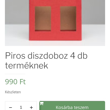
Piros diszdoboz 4 db
terméknek
990
Ft
Készleten
Piros
Kosárba teszem
diszdoboz