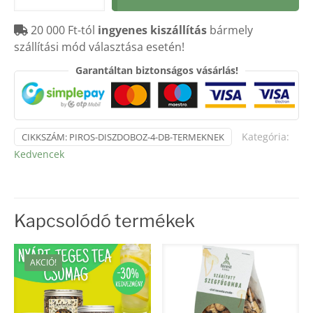
4
20 000 Ft-tól
ingyenes kiszállítás
bármely
db
szállítási mód választása esetén!
terméknek
mennyiség
Garantáltan biztonságos vásárlás!
Kategória:
CIKKSZÁM:
PIROS-DISZDOBOZ-4-DB-TERMEKNEK
Kedvencek
Kapcsolódó termékek
AKCIÓ!