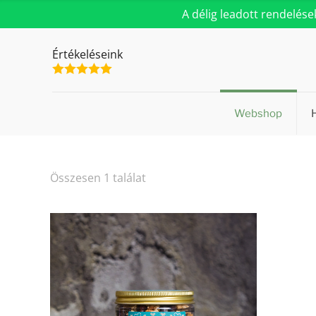
A délig leadott rendelés
Értékeléseink
Webshop
Összesen 1 találat