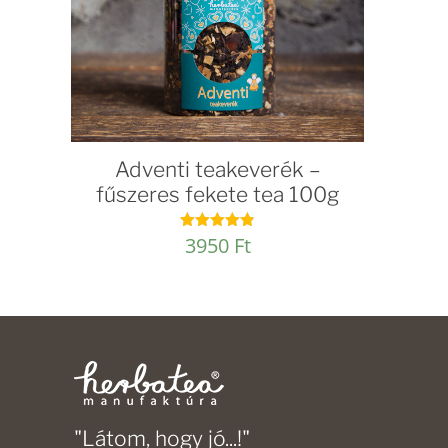
Adventi teakeverék –
fűszeres fekete tea 100g
3950
Ft
Értékelés:
4.82
/ 5
"Látom, hogy jó...!"