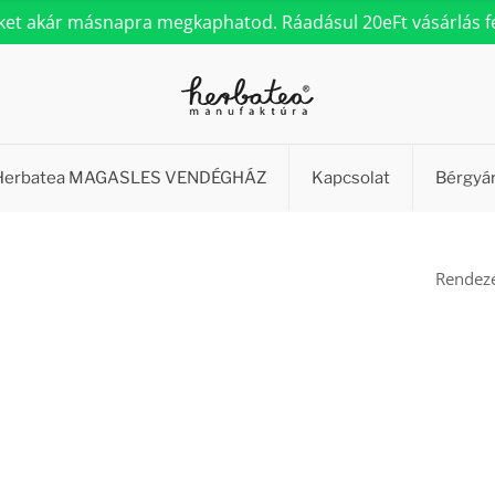
eket akár másnapra megkaphatod. Ráadásul 20eFt vásárlás fel
Herbatea MAGASLES VENDÉGHÁZ
Kapcsolat
Bérgyá