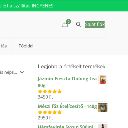
ett a szállítás INGYENES!
0
Saját fiók
rtás
Főoldal
Legjobbra értékelt termékek
Jázmin Fieszta Oolong tea
80g
3450
Ft
Értékelés:
5.00
/ 5
Mészi főz Ételízesítő –140g
2950
Ft
Értékelés:
5.00
/ 5
Hársfavirág Syrup 500ml