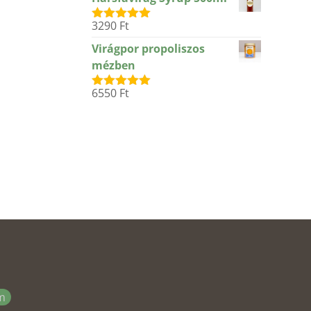
3290
Ft
Értékelés:
5.00
/ 5
Virágpor propoliszos
mézben
6550
Ft
Értékelés:
5.00
/ 5
m