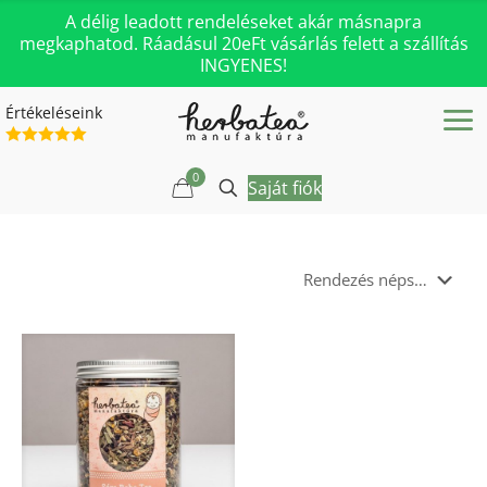
A délig leadott rendeléseket akár másnapra
megkaphatod. Ráadásul 20eFt vásárlás felett a szállítás
INGYENES!
Értékeléseink
0
Saját fiók