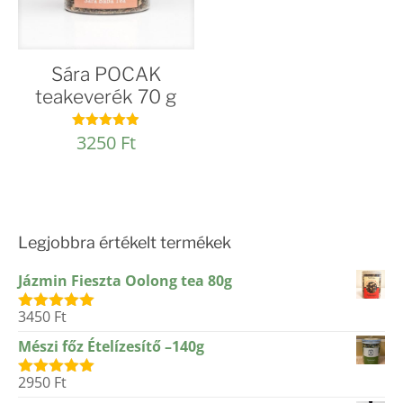
Sára POCAK
teakeverék 70 g
3250
Ft
Értékelés:
4.91
/ 5
Legjobbra értékelt termékek
Jázmin Fieszta Oolong tea 80g
3450
Ft
Értékelés:
5.00
/ 5
Mészi főz Ételízesítő –140g
2950
Ft
Értékelés:
5.00
/ 5