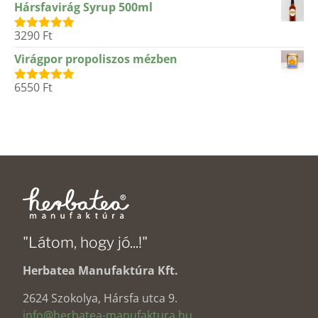
Hársfavirág Syrup 500ml
3290
Ft
Értékelés:
5.00
/ 5
Virágpor propoliszos mézben
6550
Ft
Értékelés:
5.00
/ 5
"Látom, hogy jó...!"
Herbatea Manufaktúra Kft.
2624 Szokolya, Hársfa utca 9.
info@herbatea-manufaktura.hu