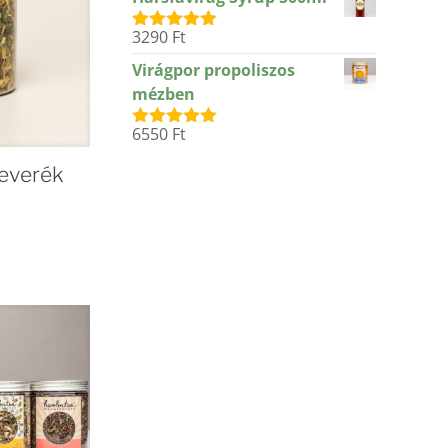
3290
Ft
Értékelés:
5.00
/ 5
Virágpor propoliszos
mézben
6550
Ft
Értékelés:
5.00
/ 5
everék