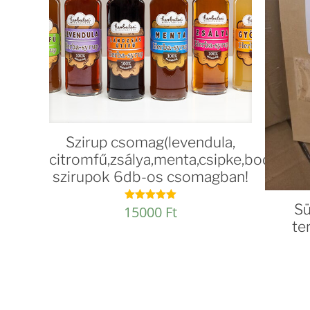
Szirup csomag(levendula,
citromfű,zsálya,menta,csipke,bodzavirá
szirupok 6db-os csomagban!
S
15000
Ft
Értékelés:
5.00
te
/ 5