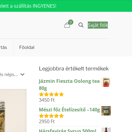
ett a szállítás INGYENES!
0
Saját fiók
rtás
Főoldal
Legjobbra értékelt termékek
Jázmin Fieszta Oolong tea
80g
3450
Ft
Értékelés:
5.00
/ 5
Mészi főz Ételízesítő –140g
2950
Ft
Értékelés:
5.00
/ 5
Hársfavirág Syrup 500ml