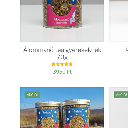
Álommanó tea gyerekeknek
J
70g
3950
Ft
Értékelés:
4.74
/ 5
AKCIÓ!
AKCIÓ!