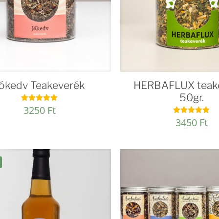
ókedv Teakeverék
HERBAFLUX teak
50gr.
3250
Ft
Értékelés:
5.00
3450
Ft
Értékelés:
/ 5
4.94
/ 5