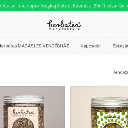
eket akár másnapra megkaphatod. Ráadásul 20eFt vásárlás fel
Herbatea MAGASLES VENDÉGHÁZ
Kapcsolat
Bérgyá