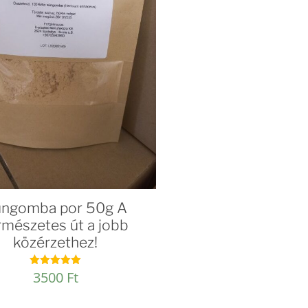
g)
üngomba por 50g A
rmészetes út a jobb
közérzethez!
3500
Ft
Értékelés:
5.00
/ 5