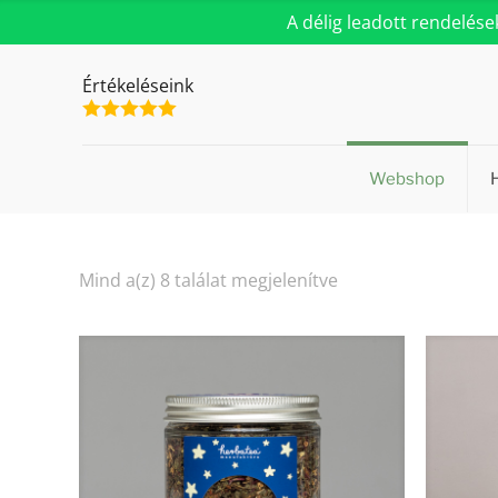
A délig leadott rendelés
Értékeléseink
Webshop
Sorted
Mind a(z) 8 találat megjelenítve
by
popularity