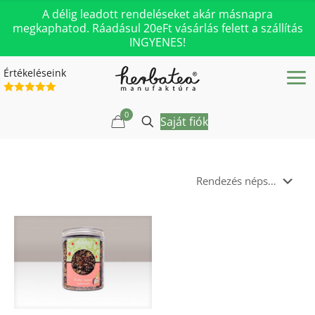
A délig leadott rendeléseket akár másnapra
megkaphatod. Ráadásul 20eFt vásárlás felett a szállítás
INGYENES!
Értékeléseink
0
Saját fiók