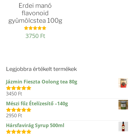
Erdei manó
flavonoid
gyümölcstea 100g
3750
Ft
Értékelés:
4.93
/ 5
Legjobbra értékelt termékek
Jázmin Fieszta Oolong tea 80g
3450
Ft
Értékelés:
5.00
/ 5
Mészi főz Ételízesítő –140g
2950
Ft
Értékelés:
5.00
/ 5
Hársfavirág Syrup 500ml