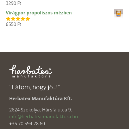
3290
Ft
Értékelés:
5.00
/ 5
Virágpor propoliszos mézben
6550
Ft
Értékelés:
5.00
/ 5
"Látom, hogy jó...!"
Herbatea Manufaktúra Kft.
2624 Szokolya, Hársfa utca 9.
info@herbatea-manufaktura.hu
+36 70 594 28 60