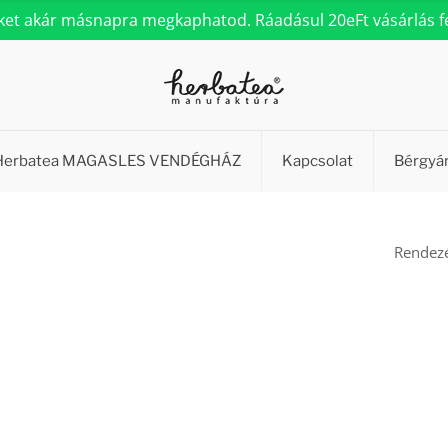
eket akár másnapra megkaphatod. Ráadásul 20eFt vásárlás fel
Herbatea MAGASLES VENDÉGHÁZ
Kapcsolat
Bérgyá