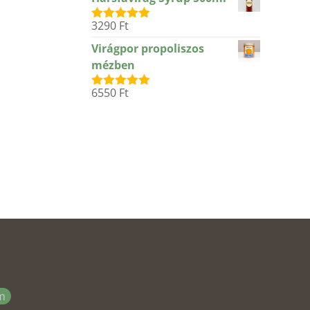
3290
Ft
Értékelés:
5.00
/ 5
Virágpor propoliszos
mézben
6550
Ft
Értékelés:
5.00
/ 5
m