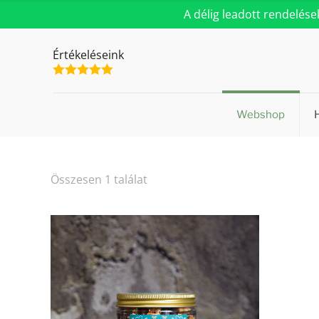
A délig leadott rendelés
Értékeléseink
Webshop
Összesen 1 találat