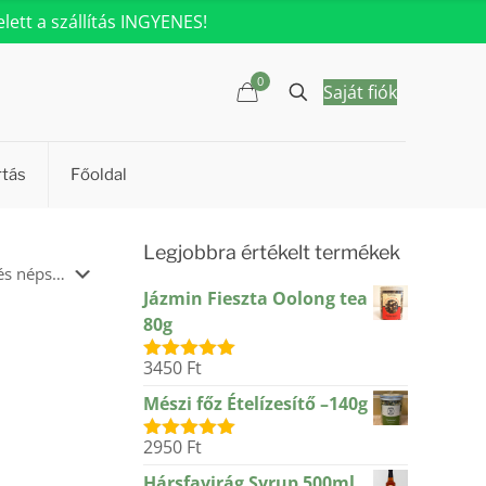
ett a szállítás INGYENES!
0
Saját fiók
rtás
Főoldal
Legjobbra értékelt termékek
Jázmin Fieszta Oolong tea
80g
3450
Ft
Értékelés:
5.00
/ 5
Mészi főz Ételízesítő –140g
2950
Ft
Értékelés:
5.00
/ 5
Hársfavirág Syrup 500ml