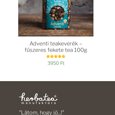
Adventi teakeverék –
fűszeres fekete tea 100g
3950
Ft
Értékelés:
4.82
/ 5
"Látom, hogy jó...!"