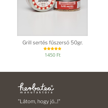
Grill sertés fűszersó 50gr.
1450
Ft
Értékelés:
5.00
/ 5
"Látom, hogy jó...!"