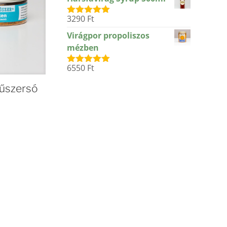
3290
Ft
Értékelés:
5.00
/ 5
Virágpor propoliszos
mézben
6550
Ft
Értékelés:
5.00
/ 5
fűszersó