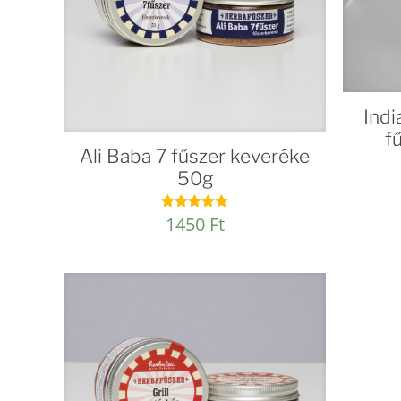
Ind
f
Ali Baba 7 fűszer keveréke
50g
1450
Ft
Értékelés:
5.00
/ 5