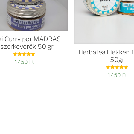
iai Curry por MADRAS
űszerkeverék 50 gr
Herbatea Flekken 
50gr
1450
Ft
Értékelés:
5.00
/ 5
1450
Ft
Értékelés:
5.00
/ 5