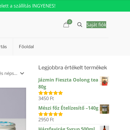
ett a szállítás INGYENES!
0
Saját fiók
rtás
Főoldal
Legjobbra értékelt termékek
Jázmin Fieszta Oolong tea
80g
3450
Ft
Értékelés:
5.00
/ 5
Mészi főz Ételízesítő –140g
2950
Ft
Értékelés:
5.00
/ 5
Hársfavirág Syrup 500ml