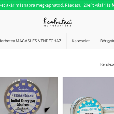
eket akár másnapra megkaphatod. Ráadásul 20eFt vásárlás fel
Herbatea MAGASLES VENDÉGHÁZ
Kapcsolat
Bérgyá