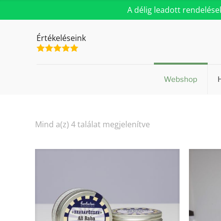
A délig leadott rendelés
Értékeléseink
Webshop
Sorted
Mind a(z) 4 találat megjelenítve
by
popularity