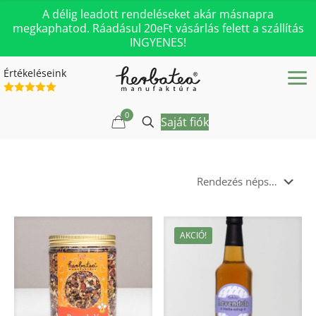
A délig leadott rendeléseket akár másnapra
megkaphatod. Ráadásul 20eFt vásárlás felett a szállítás
INGYENES!
Értékeléseink
0
Saját fiók
AKCIÓ!