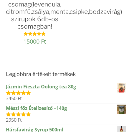
csomag(levendula,
citromfű,zsálya,menta,csipke,bodzavirág)
szirupok 6db-os
csomagban!
15000
Ft
Értékelés:
5.00
/ 5
Legjobbra értékelt termékek
Jázmin Fieszta Oolong tea 80g
3450
Ft
Értékelés:
5.00
/ 5
Mészi főz Ételízesítő –140g
2950
Ft
Értékelés:
5.00
/ 5
Hársfavirág Syrup 500ml