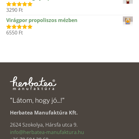
3290
Ft
Értékelés:
5.00
/ 5
Virágpor propoliszos mézben
6550
Ft
Értékelés:
5.00
/ 5
"Látom, hogy jó...!"
Herbatea Manufaktúra Kft.
2624 Szokolya, Hársfa utca 9.
info@herbatea-manufaktura.hu