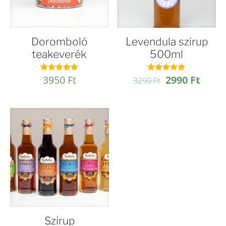
Doromboló
Levendula szirup
teakeverék
500ml
Original
Curre
3950
Ft
2990
Ft
Értékelés:
Értékelés:
3290
Ft
4.96
4.97
price
price
/ 5
/ 5
was:
is:
3290 Ft.
2990 
Szirup