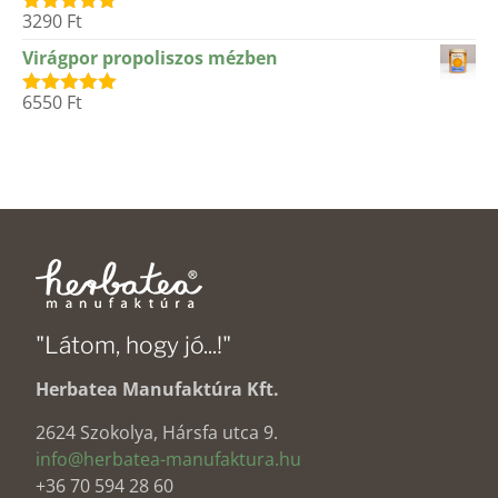
3290
Ft
Értékelés:
5.00
/ 5
Virágpor propoliszos mézben
6550
Ft
Értékelés:
5.00
/ 5
"Látom, hogy jó...!"
Herbatea Manufaktúra Kft.
2624 Szokolya, Hársfa utca 9.
info@herbatea-manufaktura.hu
+36 70 594 28 60