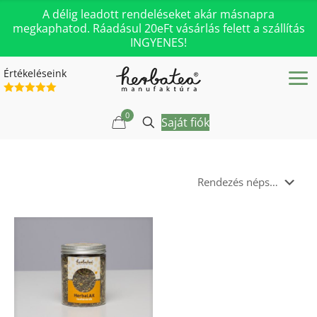
A délig leadott rendeléseket akár másnapra
megkaphatod. Ráadásul 20eFt vásárlás felett a szállítás
INGYENES!
Értékeléseink
0
Saját fiók