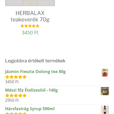
HERBALAX
teakeverék 70g
3450
Ft
Értékelés:
4.97
/ 5
Legjobbra értékelt termékek
Jázmin Fieszta Oolong tea 80g
3450
Ft
Értékelés:
5.00
/ 5
Mészi főz Ételízesítő –140g
2950
Ft
Értékelés:
5.00
/ 5
Hársfavirág Syrup 500ml