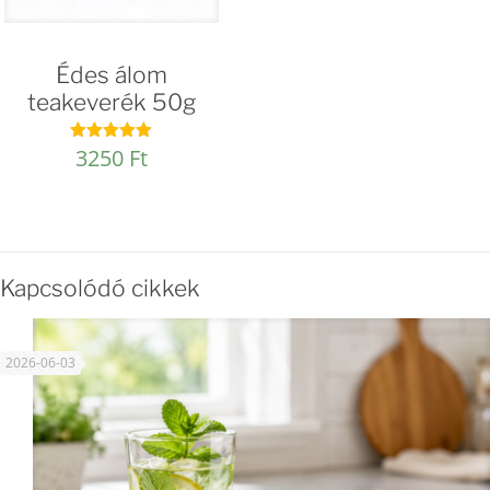
Édes álom
teakeverék 50g
3250
Ft
Értékelés:
4.91
/ 5
Kapcsolódó cikkek
2026-06-03