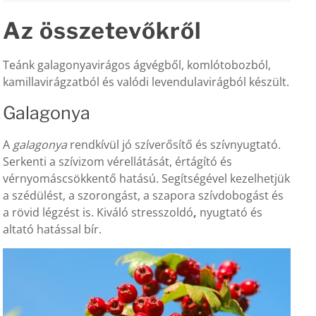
Az összetevőkről
Teánk galagonyavirágos ágvégből, komlótobozból,
kamillavirágzatból és valódi levendulavirágból készült.
Galagonya
A
galagonya
rendkívül jó szíverősítő és szívnyugtató.
Serkenti a szívizom vérellátását, értágító és
vérnyomáscsökkentő hatású. Segítségével kezelhetjük
a szédülést, a szorongást, a szapora szívdobogást és
a rövid légzést is. Kiváló stresszoldó
,
nyugtató és
altató hatással bír.