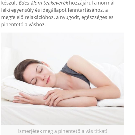
készült
Édes álom teakeverék
hozzájárul a normál
lelki egyensúly és idegállapot fenntartásához, a
megfelelő relaxációhoz, a nyugodt, egészséges és
pihentető alváshoz.
Ismerjétek meg a pihentető alvás titkát!