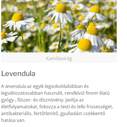
Kamillavirág
Levendula
A
levendula
az egyik legsokoldalúbban és
legváltozatosabban használt, rendkívül finom illatú
gyógy-, fűszer- és dísznövény. Javítja az
életfolyamatokat, fokozza a testi és lelki frissességet,
antibakteriális, fertőtlenítő, gyulladást csökkentő
hatása van.