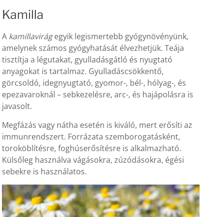
Kamilla
A
kamillavirág
egyik legismertebb gyógynövényünk,
amelynek számos gyógyhatását élvezhetjük. Teája
tisztítja a légutakat, gyulladásgátló és nyugtató
anyagokat is tartalmaz. Gyulladáscsökkentő,
görcsoldó, idegnyugtató, gyomor-, bél-, hólyag-, és
epezavaroknál – sebkezelésre, arc-, és hajápolásra is
javasolt.
Megfázás vagy nátha esetén is kiváló, mert erősíti az
immunrendszert. Forrázata szemborogatásként,
toroköblítésre, foghúserősítésre is alkalmazható.
Külsőleg használva vágásokra, zúzódásokra, égési
sebekre is használatos.