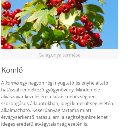
Galagonya termése
Komló
A
komló
egy nagyon régi nyugtató és enyhe altató
hatással rendelkező gyógynövény. Mindenféle
alvászavar kezelésére, elalvási nehézségben,
szorongásos állapotokban, idegi kimerültség esetén
alkalmazható. Keserűanyag tartama miatt
étvágyserkentő hatású, ami a segítségünkre lehet
ideges eredetű étvágytalanság esetén is.