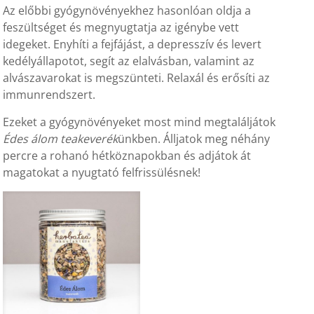
Az előbbi gyógynövényekhez hasonlóan oldja a
feszültséget és megnyugtatja az igénybe vett
idegeket. Enyhíti a fejfájást, a depresszív és levert
kedélyállapotot, segít az elalvásban, valamint az
alvászavarokat is megszünteti. Relaxál és erősíti az
immunrendszert.
Ezeket a gyógynövényeket most mind megtaláljátok
Édes álom teakeverék
ünkben. Álljatok meg néhány
percre a rohanó hétköznapokban és adjátok át
magatokat a nyugtató felfrissülésnek!