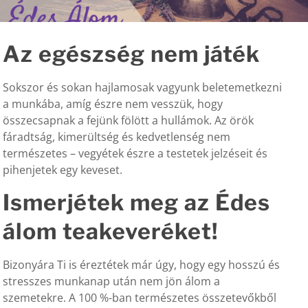
Az egészség nem játék
Sokszor és sokan hajlamosak vagyunk beletemetkezni
a munkába, amíg észre nem vesszük, hogy
összecsapnak a fejünk fölött a hullámok. Az örök
fáradtság, kimerültség és kedvetlenség nem
természetes – vegyétek észre a testetek jelzéseit és
pihenjetek egy keveset.
Ismerjétek meg az Édes
álom teakeveréket!
Bizonyára Ti is éreztétek már úgy, hogy egy hosszú és
stresszes munkanap után nem jön álom a
szemetekre. A 100 %-ban természetes összetevőkből