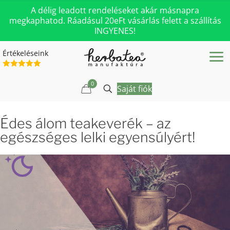
A délig leadott rendeléseket akár másnapra
megkaphatod. Ráadásul 20eFt vásárlás felett a szállítás
INGYENES!
Értékeléseink
0
Saját fiók
Édes álom teakeverék – az
egészséges lelki egyensúlyért!