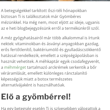
A betegségekkel tarkított őszi-téli hónapokban
biztosan Ti is találkoztatok már Gyömbéres
mézünkkel. Ha még nem, most eljött az ideje, ugyanis
az e heti blogbejegyzésünk erről a termékünkről szól.
A méz gyógyhatásairól már több alkalommal is írtunk
nektek: vitaminokban és ásványi anyagokban gazdag,
erős fertőtlenítő, baktériumölő és gyulladáscsökkentő
hatással rendelkezik, emellett a szépségápolásban is
hasznát vehetitek. A méhkaptár egyik csodafegyverét,
a
méhmérget
tartalmazó arckrémek serkentik a bőr
véráramlását, emellett különleges ránctalanító
képességük miatt a botox természetes
alternatívájaként is használhatóak.
Elő a gyömbérrel!
Ha egy betegség esetén Ti is szívesebben válogattok a