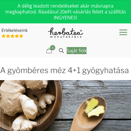
A délig leadott rendeléseket akár másnapra
megkaphatod. Ráadásul 20eFt vásárlás felett a szállítás
INGYENES!
Értékeléseink
0
Saját fiók
A gyömbéres méz 4+1 gyógyhatása