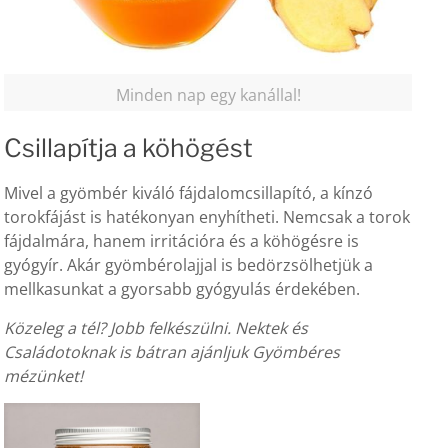
Minden nap egy kanállal!
Csillapítja a köhögést
Mivel a gyömbér kiváló fájdalomcsillapító, a kínzó
torokfájást is hatékonyan enyhítheti. Nemcsak a torok
fájdalmára, hanem irritációra és a köhögésre is
gyógyír. Akár gyömbérolajjal is bedörzsölhetjük a
mellkasunkat a gyorsabb gyógyulás érdekében.
Közeleg a tél? Jobb felkészülni. Nektek és
Családotoknak is bátran ajánljuk Gyömbéres
mézünket!