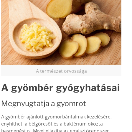
A természet orvossága
A gyömbér
gyógyhatásai
Megnyugtatja a gyomrot
A gyömbér ajánlott gyomorbántalmak kezelésére,
enyhítheti a bélgörcsöt és a baktérium okozta
hasmenést is. Mivel ellazítja az emésztőrendszer