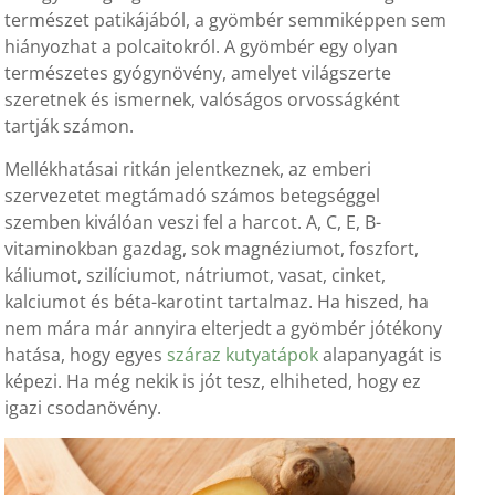
természet patikájából, a gyömbér semmiképpen sem
hiányozhat a polcaitokról. A gyömbér egy olyan
természetes gyógynövény, amelyet világszerte
szeretnek és ismernek, valóságos orvosságként
tartják számon.
Mellékhatásai ritkán jelentkeznek, az emberi
szervezetet megtámadó számos betegséggel
szemben kiválóan veszi fel a harcot. A, C, E, B-
vitaminokban gazdag, sok magnéziumot, foszfort,
káliumot, szilíciumot, nátriumot, vasat, cinket,
kalciumot és béta-karotint tartalmaz. Ha hiszed, ha
nem mára már annyira elterjedt a gyömbér jótékony
hatása, hogy egyes
száraz kutyatápok
alapanyagát is
képezi. Ha még nekik is jót tesz, elhiheted, hogy ez
igazi csodanövény.