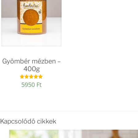
Gyömbér mézben –
400g
5950
Ft
Értékelés:
4.93
/ 5
Kapcsolódó cikkek