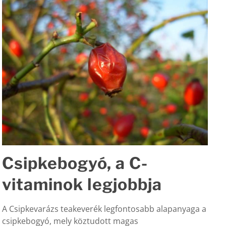
Csipkebogyó, a C-
vitaminok legjobbja
A Csipkevarázs teakeverék legfontosabb alapanyaga a
csipkebogyó, mely köztudott magas