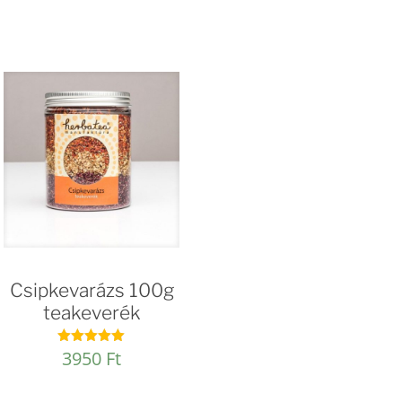
Csipkevarázs 100g
teakeverék
3950
Ft
Értékelés:
4.96
/ 5