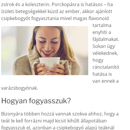
zsírok és a koleszterin. Porckopásra is hatásos – ha
ízületi betegségekkel küzd az ember, akkor ajánlott
csipkebogyót
fogyasztania mivel magas flavonoid
tartalma
enyhíti a
fájdalmakat.
Sokan úgy
vélekednek,
hogy
ránctalanító
hatása is
van ennek a
varázsbogyónak.
Hogyan fogyasszuk?
Bizonyára többen hozzá vannak szokva ahhoz, hogy a
teát le kell forrázni majd kicsit kihűlt állapotában
fogyasszuk el, azonban a csipkebogyó alapú teáknál