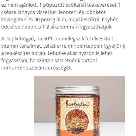
ez nem ajánlott. 1 púpozott evőkanál teakeveréket 1
csésze langyos vízzel kell leönteni és időnként
kevergetve 25-30 percig állni, majd leszűrni. Enyhén
édesítve naponta 1-2 alkalommal fogyaszthatjuk.
A csipkebogyó, ha 50°C-ra melegszik fel elveszíti C-
vitamin tartalmát, tehát erre mindenképpen figyeljünk
a teakészítés során. Lehűtve akár nyáron is lehet
fogyasztani, ha szinten szeretnénk tartani
immunrendszerünk erősségét.