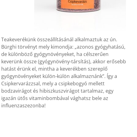
Teakeverékünk összeállításánál alkalmaztuk az ún.
Bürghi törvényt mely kimondja: „azonos gyógyhatású,
de különböző gyógynövényeket, ha célszerűen
keverünk össze (gyógynövény-társítás), akkor erősebb
hatást érünk el, mintha a keverékben szereplő
gyógynövényeket külön-külön alkalmaznánk”. Így a
Csipkervarázzsal, mely a csipkebogyó mellett
bodzavirágot és hibiszkuszvirágot tartalmaz, egy
igazán ütős vitaminbombával vághatsz bele az
influenzaszezonba!