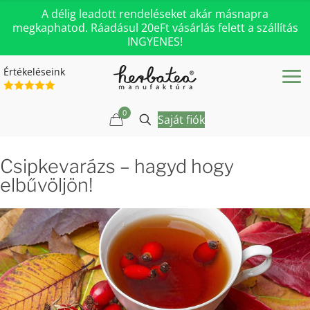
A délig leadott rendeléseket akár másnapra
megkaphatod. Ráadásul 20eFt vásárlás felett a szállítás
INGYENES!
Értékeléseink
0
Saját fiók
Csipkevarázs – hagyd hogy
elbűvöljön!