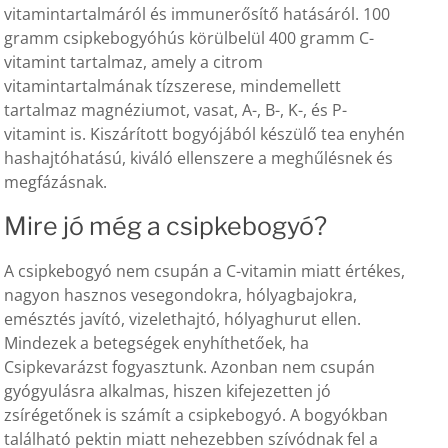
vitamintartalmáról és immunerősítő hatásáról. 100
gramm csipkebogyóhús körülbelül 400 gramm C-
vitamint tartalmaz, amely a citrom
vitamintartalmának tízszerese, mindemellett
tartalmaz magnéziumot, vasat, A-, B-, K-, és P-
vitamint is. Kiszárított bogyójából készülő tea enyhén
hashajtóhatású, kiváló ellenszere a meghűlésnek és
megfázásnak.
Mire jó még a csipkebogyó?
A csipkebogyó nem csupán a C-vitamin miatt értékes,
nagyon hasznos vesegondokra, hólyagbajokra,
emésztés javító, vizelethajtó, hólyaghurut ellen.
Mindezek a betegségek enyhíthetőek, ha
Csipkevarázst fogyasztunk. Azonban nem csupán
gyógyulásra alkalmas, hiszen kifejezetten jó
zsírégetőnek is számít a csipkebogyó. A bogyókban
található pektin miatt nehezebben szívódnak fel a