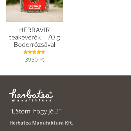
HERBAVIR
teakeverék – 70 g
Bodorrózsával
3950
Ft
Értékelés:
4.95
/ 5
"Látom, hogy jó...!"
Herbatea Manufaktúra Kft.