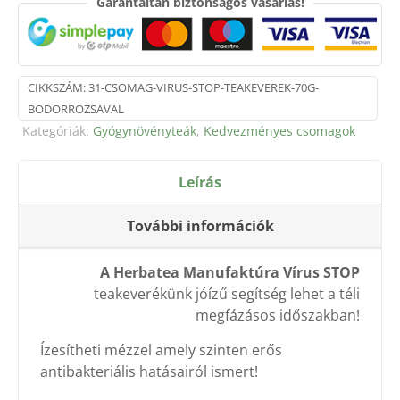
Garantáltan biztonságos vásárlás!
Vírus
stop
70g)
mennyiség
CIKKSZÁM:
31-CSOMAG-VIRUS-STOP-TEAKEVEREK-70G-
BODORROZSAVAL
Kategóriák:
Gyógynövényteák
,
Kedvezményes csomagok
Leírás
További információk
A Herbatea Manufaktúra Vírus STOP
teakeverékünk jóízű segítség lehet a téli
megfázásos időszakban!
Ízesítheti mézzel amely szinten erős
antibakteriális hatásairól ismert!