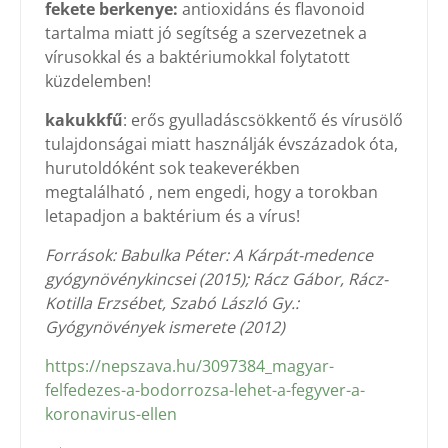
fekete berkenye:
antioxidáns és flavonoid
tartalma miatt jó segítség a szervezetnek a
vírusokkal és a baktériumokkal folytatott
küzdelemben!
kakukkfű
: erős gyulladáscsökkentő és vírusölő
tulajdonságai miatt használják évszázadok óta,
hurutoldóként sok teakeverékben
megtalálható , nem engedi, hogy a torokban
letapadjon a baktérium és a vírus!
Források: Babulka Péter: A Kárpát-medence
gyógynövénykincsei (2015); Rácz Gábor, Rácz-
Kotilla Erzsébet, Szabó László Gy.:
Gyógynövények ismerete (2012)
https://nepszava.hu/3097384_magyar-
felfedezes-a-bodorrozsa-lehet-a-fegyver-a-
koronavirus-ellen