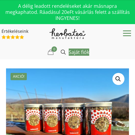
A délig leadott rendeléseket akár másnapra
megkaphatod. Ráadásul 20eFt vásárlás felett a szállítás
INGYENES!
Értékeléseink
0
Saját fiók
AKCIÓ!