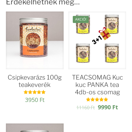
Érdekelhetnek még…
AKCIÓ!
Csipkevarázs 100g
TEACSOMAG Kuc
teakeverék
kuc PANKA tea
4db-os csomag
3950
Ft
Értékelés:
4.96
Original
Curr
9990
Ft
Értékelés:
/ 5
11160
Ft
4.97
price
price
/ 5
was:
is:
11160 Ft.
9990 