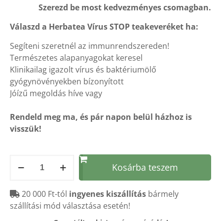
Szerezd be most kedvezményes csomagban.
alapján
was:
is:
13860 Ft.
12500 Ft.
Válaszd a Herbatea Vírus STOP teakeveréket ha:
Segíteni szeretnél az immunrendszereden!
Természetes alapanyagokat keresel
Klinikailag igazolt vírus és baktériumölő
gyógynövényekben bízonyított
Jóízű megoldás híve vagy
Rendeld meg ma, és pár napon belül házhoz is
visszük!
TEACSOMAG
Kosárba teszem
HERBAVÍR
tea
20 000 Ft-tól
ingyenes kiszállítás
bármely
kedvezménnyel
szállítási mód választása esetén!
(4
db