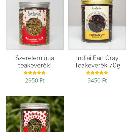
Szerelem útja
Indiai Earl Gray
teakeverék!
Teakeverék 70g
2950
Ft
3450
Ft
Értékelés:
Értékelés:
5.00
4.94
/ 5
/ 5