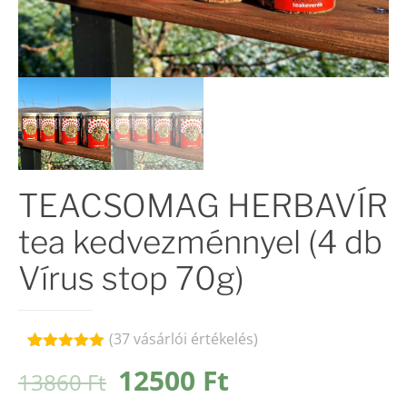
TEACSOMAG HERBAVÍR
tea kedvezménnyel (4 db
Vírus stop 70g)
(
37
vásárlói értékelés)
Értékelés
37
Original
Current
12500
Ft
13860
Ft
5.00
az 5-
ből,
price
price
értékelés