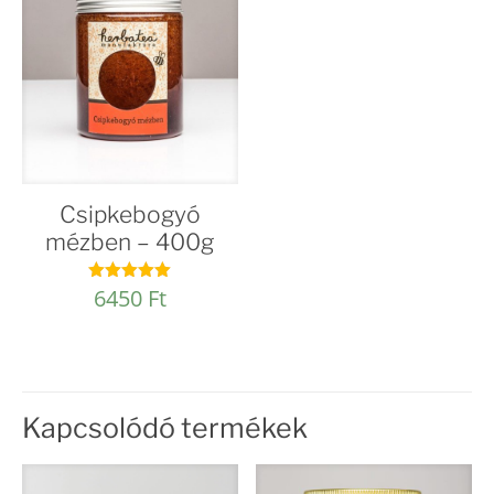
Csipkebogyó
mézben – 400g
6450
Ft
Értékelés:
4.94
/ 5
Kapcsolódó termékek