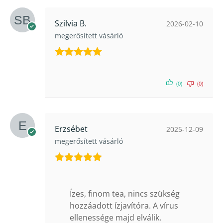
Szilvia B.
2026-02-10
megerősített vásárló
Értékelés:
5
/ 5
(0)
(0)
Erzsébet
2025-12-09
megerősített vásárló
Értékelés:
5
/ 5
Ízes, finom tea, nincs szükség
hozzáadott ízjavítóra. A vírus
ellenessége majd elválik.