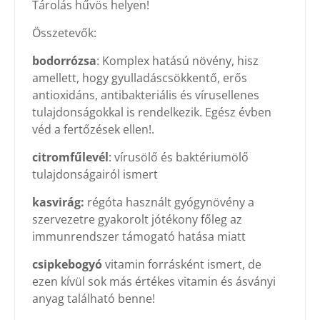
Tárolás hűvös helyen!
Összetevők:
bodorrózsa
: Komplex hatású növény, hisz
amellett, hogy gyulladáscsökkentő, erős
antioxidáns, antibakteriális és vírusellenes
tulajdonságokkal is rendelkezik. Egész évben
véd a fertőzések ellen!.
citromfűlevél
: vírusölő és baktériumölő
tulajdonságairól ismert
kasvirág:
régóta használt gyógynövény a
szervezetre gyakorolt jótékony főleg az
immunrendszer támogató hatása miatt
csipkebogyó
vitamin forrásként ismert, de
ezen kívül sok más értékes vitamin és ásványi
anyag található benne!