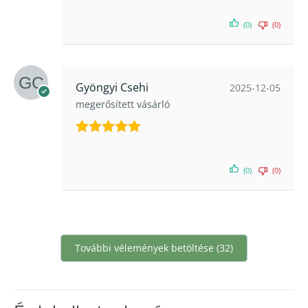
(0)
(0)
Gyöngyi Csehi
2025-12-05
megerősített vásárló
Értékelés:
5
/ 5
(0)
(0)
További vélemények betöltése (32)