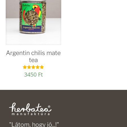
Argentin chilis mate
tea
3450
Ft
Értékelés:
4.80
/ 5
"Látom, hogy jó...!"