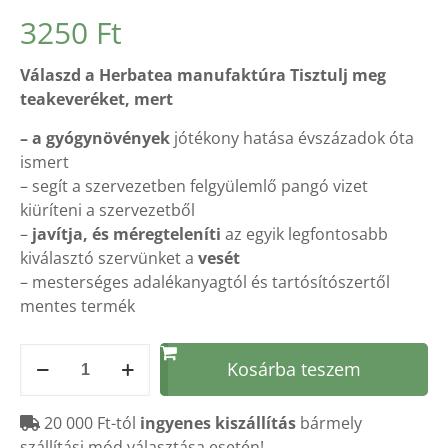
Értékelés
44
3250
Ft
4.95
az 5-
ből,
értékelés
Válaszd a Herbatea manufaktúra Tisztulj meg
alapján
teakeveréket, mert
– a gyógynövények
jótékony hatása évszázadok óta
ismert
– segít a szervezetben felgyülemlő pangó vizet
kiüríteni a szervezetből
–
javítja, és méregteleníti
az egyik legfontosabb
kiválasztó szervünket a
vesét
– mesterséges adalékanyagtól és tartósítószertől
mentes termék
Tisztulj
Kosárba teszem
meg!
vesetisztító
20 000 Ft-tól
ingyenes kiszállítás
bármely
teakeverék
szállítási mód választása esetén!