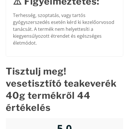
⚠️
Figyelmeztetés:
Terhesség, szoptatás, vagy tartós
gyógyszerszedés esetén kérd ki kezelőorvosod
tanácsát. A termék nem helyettesíti a
kiegyensúlyozott étrendet és egészséges
életmódot.
Tisztulj meg!
vesetisztító teakeverék
40g
termékről 44
értékelés
5,0