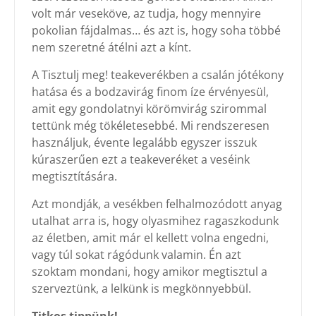
volt már veseköve, az tudja, hogy mennyire
pokolian fájdalmas… és azt is, hogy soha többé
nem szeretné átélni azt a kínt.
A Tisztulj meg! teakeverékben a csalán jótékony
hatása és a bodzavirág finom íze érvényesül,
amit egy gondolatnyi körömvirág szirommal
tettünk még tökéletesebbé. Mi rendszeresen
használjuk, évente legalább egyszer isszuk
kúraszerűen ezt a teakeveréket a veséink
megtisztítására.
Azt mondják, a vesékben felhalmozódott anyag
utalhat arra is, hogy olyasmihez ragaszkodunk
az életben, amit már el kellett volna engedni,
vagy túl sokat rágódunk valamin. Én azt
szoktam mondani, hogy amikor megtisztul a
szerveztünk, a lelkünk is megkönnyebbül.