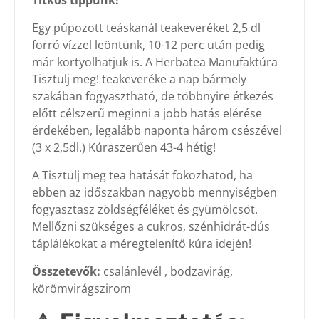
Titkos tippünk!
Egy púpozott teáskanál teakeveréket 2,5 dl
forró vízzel leöntünk, 10-12 perc után pedig
már kortyolhatjuk is. A Herbatea Manufaktúra
Tisztulj meg! teakeveréke a nap bármely
szakában fogyasztható, de többnyire étkezés
előtt célszerű meginni a jobb hatás elérése
érdekében, legalább naponta három csészével
(3 x 2,5dl.) Kúraszerűen 43-4 hétig!
A Tisztulj meg tea hatását fokozhatod, ha
ebben az időszakban nagyobb mennyiségben
fogyasztasz zöldségféléket és gyümölcsöt.
Mellőzni szükséges a cukros, szénhidrát-dús
táplálékokat a méregtelenítő kúra idején!
Összetevők:
csalánlevél , bodzavirág,
körömvirágszirom