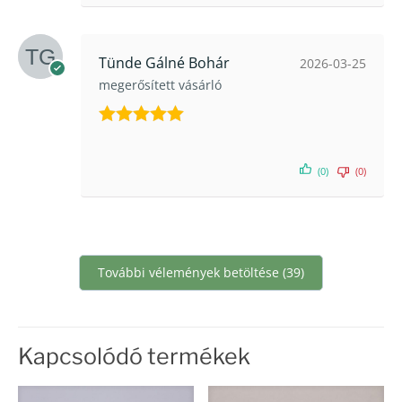
Tünde Gálné Bohár
2026-03-25
megerősített vásárló
Értékelés:
5
/ 5
(0)
(0)
További vélemények betöltése (39)
Kapcsolódó termékek