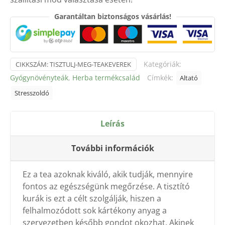
40g
mennyiség
Garantáltan biztonságos vásárlás!
Kategóriák:
CIKKSZÁM:
TISZTULJ-MEG-TEAKEVEREK
Gyógynövényteák
,
Herba termékcsalád
Címkék:
Altató
Stresszoldó
Leírás
További információk
Ez a tea azoknak kiváló, akik tudják, mennyire
fontos az egészségünk megőrzése. A tisztító
kurák is ezt a célt szolgálják, hiszen a
felhalmozódott sok kártékony anyag a
szervezetben később gondot okozhat. Akinek