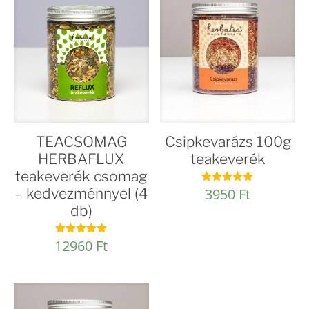
TEACSOMAG
Csipkevarázs 100g
HERBAFLUX
teakeverék
teakeverék csomag
– kedvezménnyel (4
3950
Ft
Értékelés:
4.96
db)
/ 5
12960
Ft
Értékelés:
4.96
/ 5