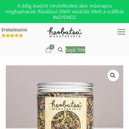
A délig leadott rendeléseket akár másnapra
megkaphatod. Ráadásul 20eFt vásárlás felett a szállítás
INGYENES!
Értékeléseink
0
Saját fiók