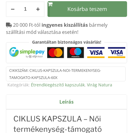
CIKLUS
Kosárba teszem
KAPSZULA
-
20 000 Ft-tól
ingyenes kiszállítás
bármely
NŐI
szállítási mód választása esetén!
TERMÉKENYSÉG
TÁMOGATÓ
Garantáltan biztonságos vásárlás!
KAPSZULA
60X
mennyiség
CIKKSZÁM:
CIKLUS-KAPSZULA-NOI-TERMEKENYSEG-
TAMOGATO-KAPSZULA-60X
Kategóriák:
Étrendkiegészítő kapszulák
,
Virág Natura
Leírás
CIKLUS KAPSZULA – Női
termékenység-támogató