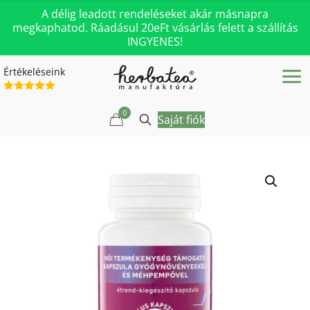
A délig leadott rendeléseket akár másnapra
megkaphatod. Ráadásul 20eFt vásárlás felett a szállítás
INGYENES!
Értékeléseink
0
Saját fiók