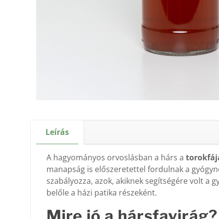
Leírás
A hagyományos orvoslásban a hárs a
torokfáj
manapság is előszeretettel fordulnak a gyóg
szabályozza, azok, akiknek segítségére volt a 
belőle a házi patika részeként.
Mire jó a hársfavirág?