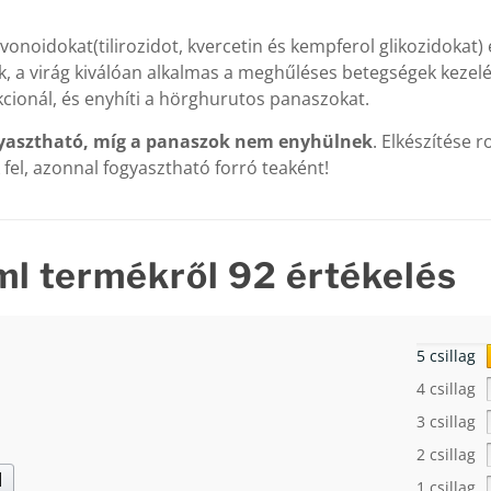
oidokat(tilirozidot, kvercetin és kempferol glikozidokat) és i
k, a virág kiválóan alkalmas a meghűléses betegségek kezelé
cionál, és enyhíti a hörghurutos panaszokat.
ogyasztható, míg a panaszok nem enyhülnek
. Elkészítése 
fel, azonnal fogyasztható forró teaként!
ml
termékről 92 értékelés
5 csillag
4 csillag
3 csillag
2 csillag
d
1 csillag