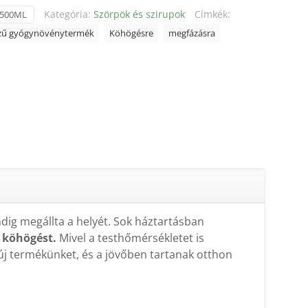
Kategória:
Szörpök és szirupok
Címkék:
-500ML
ízű gyógynövénytermék
Köhögésre
megfázásra
dig megállta a helyét. Sok háztartásban
a köhögést.
Mivel a testhőmérsékletet is
 új termékünket, és a jövőben tartanak otthon