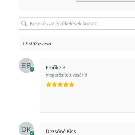
1-5 of 92 reviews
Emőke B.
megerősített vásárló
Értékelés:
5
/ 5
Dezsőné Kiss