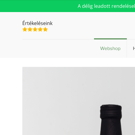
A délig leadott rendelés
Értékeléseink
Webshop