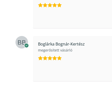
Értékelés:
5
/ 5
Boglárka Bognár-Kertész
megerősített vásárló
Értékelés:
5
/ 5