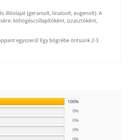
llóolajat (geraniolt, linaloolt, eugenolt). A
sére: köhögéscsillapítóként, izzasztóként,
roppant egyszerű! Egy bögrébe öntsünk 2-3
100%
0%
0%
0%
0%