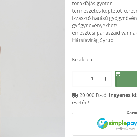
torokfájás gyötör
természetes köptetőt keres
izzasztó hatású gyógynövényt
gyógynövényekhez!
emésztési panaszaid vannak
Hársfavirág Syrup
Készleten
Hársfavirág
Syrup
500ml
20 000 Ft-tól
ingyenes ki
mennyiség
esetén!
Garan