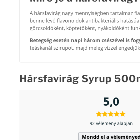
A hársfavirág nagy mennyiségben tartalmaz flavon
benne lévő flavonoidok antibakteriális hatásúa
görcsoldóként, köptetőként, nyákoldóként funk
Betegség esetén napi három csészével is f
teáskanál szirupot, majd meleg vízzel engedjük 
Hársfavirág Syrup 500
5,0
92 vélemény alapján
Mondd el a véleménye