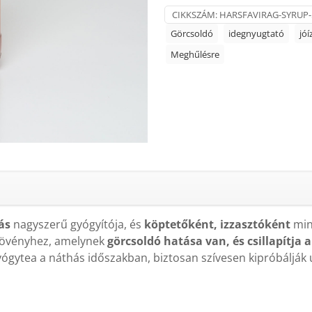
CIKKSZÁM:
HARSFAVIRAG-SYRUP
Görcsoldó
idegnyugtató
jó
Meghűlésre
ás
nagyszerű gyógyítója, és
köptetőként, izzasztóként
min
ynövényhez, amelynek
görcsoldó hatása van, és csillapítja 
gyógytea a náthás időszakban, biztosan szívesen kipróbálják