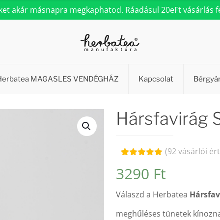
eket akár másnapra megkaphatod. Ráadásul 20eFt vásárlás fel
Herbatea MAGASLES VENDÉGHÁZ
Kapcsolat
Bérgyá
Hársfavirág
(
92
vásárlói ér
Értékelés
92
3290
Ft
5.00
az 5-
ből,
értékelés
Válaszd a Herbatea
Hársfav
alapján
meghűléses tünetek kínozn