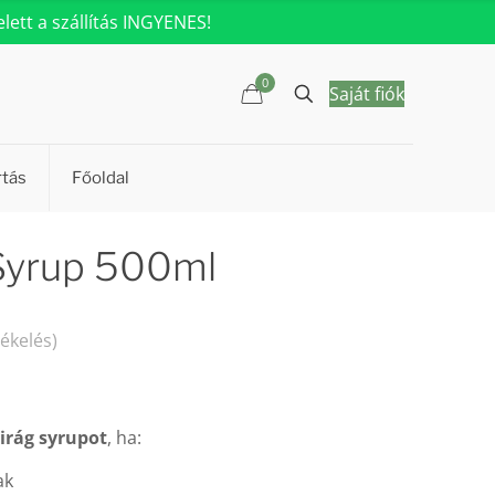
ett a szállítás INGYENES!
0
Saját fiók
rtás
Főoldal
 Syrup 500ml
tékelés)
irág syrupot
, ha:
ak