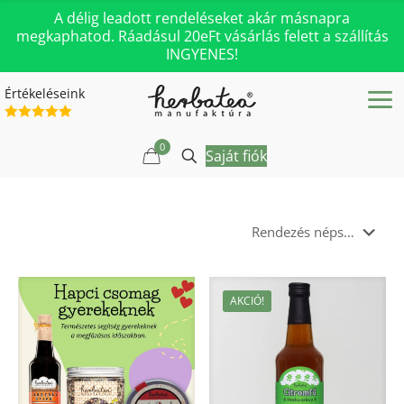
A délig leadott rendeléseket akár másnapra
megkaphatod. Ráadásul 20eFt vásárlás felett a szállítás
INGYENES!
Értékeléseink
0
Saját fiók
AKCIÓ!