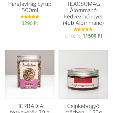
Hársfavirág Syrup
TEACSOMAG
500ml
Álommanó
kedvezménnyel
3290
Ft
(4db Álommanó)
Értékelés:
5.00
/ 5
Original
Curr
11500
Ft
Értékelés:
13160
Ft
4.78
price
pric
/ 5
was:
is:
13160 Ft.
1150
HERBADIA
Csipkebogyó
teakeverék 70 g
mézben – 125g