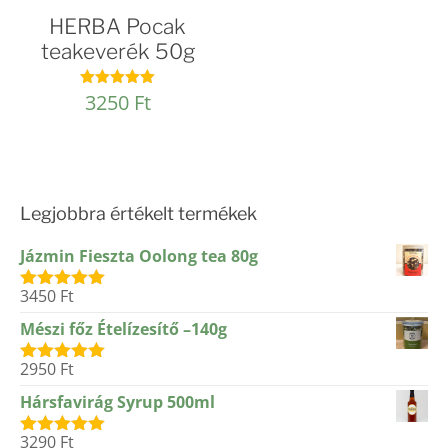
HERBA Pocak
teakeverék 50g
3250
Ft
Értékelés:
5.00
/ 5
Legjobbra értékelt termékek
Jázmin Fieszta Oolong tea 80g
3450
Ft
Értékelés:
5.00
/ 5
Mészi főz Ételízesítő –140g
2950
Ft
Értékelés:
5.00
/ 5
Hársfavirág Syrup 500ml
3290
Ft
Értékelés: