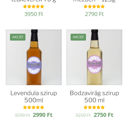
3950
Ft
2790
Ft
Értékelés:
Értékelés:
5.00
4.96
/ 5
/ 5
AKCIÓ!
AKCIÓ!
Levendula szirup
Bodzavirág szirup
500ml
500 ml
Original
Current
Original
Curre
2990
Ft
2750
Ft
Értékelés:
Értékelés:
3290
Ft
3250
Ft
4.97
4.92
price
price
price
price
/ 5
/ 5