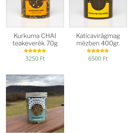
Kurkuma CHAI
Katicavirágmag
teakeverék 70g
mézben 400gr.
3250
Ft
6500
Ft
Értékelés:
Értékelés:
5.00
5.00
/ 5
/ 5