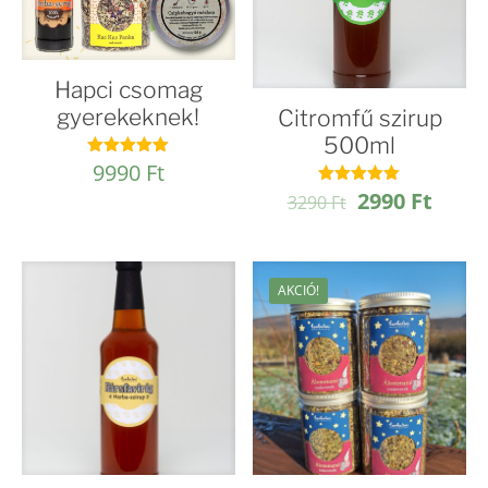
Hapci csomag
gyerekeknek!
Citromfű szirup
500ml
9990
Ft
Értékelés:
4.94
Original
Curre
2990
Ft
Értékelés:
/ 5
3290
Ft
4.95
price
price
/ 5
was:
is:
3290 Ft.
2990 
AKCIÓ!