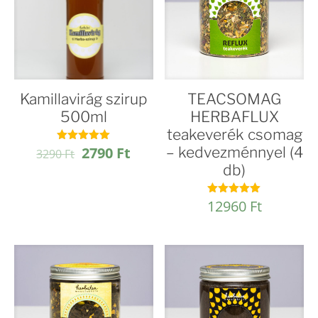
Kamillavirág szirup
TEACSOMAG
500ml
HERBAFLUX
teakeverék csomag
Original
Current
2790
Ft
– kedvezménnyel (4
Értékelés:
3290
Ft
4.93
price
price
db)
/ 5
was:
is:
3290 Ft.
2790 Ft.
12960
Ft
Értékelés:
4.96
/ 5