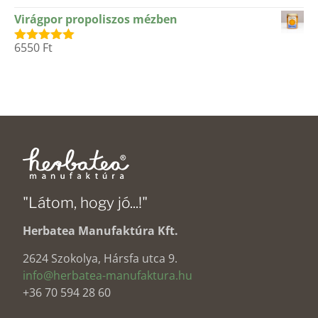
5.00
/ 5
Virágpor propoliszos mézben
6550
Ft
Értékelés:
5.00
/ 5
"Látom, hogy jó...!"
Herbatea Manufaktúra Kft.
2624 Szokolya, Hársfa utca 9.
info@herbatea-manufaktura.hu
+36 70 594 28 60