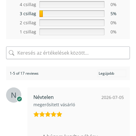
4 csillag
0%
3 csillag
5%
2 csillag
0%
1 csillag
0%
1-5 of 17 reviews
Névtelen
2026-07-05
megerősített vásárló
Értékelés:
5
/ 5