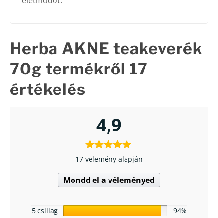
életmódot.
Herba AKNE teakeverék
70g
termékről 17
értékelés
4,9
17 vélemény alapján
Mondd el a véleményed
5 csillag
94%