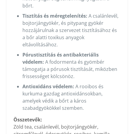
bőrt.
Tisztítás és méregtelenítés:
A csalánlevél,
bojtorjángyökér, és pitypang gyökér
hozzájárulnak a szervezet tisztításához és
a bőr alatti toxikus anyagok
eltávolításához.
Pórustisztítás és antibakteriális
védelem:
A fodormenta és gyömbér
támogatja a pórusok tisztítását, miközben
frissességet kölcsönöz.
Antioxidáns védelem:
A rooibos és
kurkuma gazdag antioxidánsokban,
amelyek védik a bőrt a káros
szabadgyökökkel szemben.
Összetevők:
Zöld tea, csalánlevél, bojtorjángyökér,