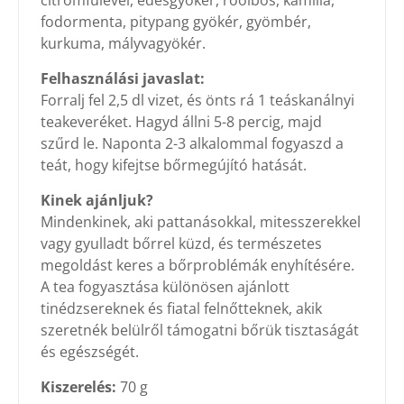
citromfűlevél, édesgyökér, rooibos, kamilla,
fodormenta, pitypang gyökér, gyömbér,
kurkuma, mályvagyökér.
Felhasználási javaslat:
Forralj fel 2,5 dl vizet, és önts rá 1 teáskanálnyi
teakeveréket. Hagyd állni 5-8 percig, majd
szűrd le. Naponta 2-3 alkalommal fogyaszd a
teát, hogy kifejtse bőrmegújító hatását.
Kinek ajánljuk?
Mindenkinek, aki pattanásokkal, mitesszerekkel
vagy gyulladt bőrrel küzd, és természetes
megoldást keres a bőrproblémák enyhítésére.
A tea fogyasztása különösen ajánlott
tinédzsereknek és fiatal felnőtteknek, akik
szeretnék belülről támogatni bőrük tisztaságát
és egészségét.
Kiszerelés:
70 g