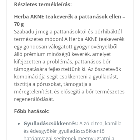
Részletes termékleírás:
Herba AKNE teakeverék a pattanások ellen –
70 g
Szabadulj meg a pattanásoktól és bőrhibáktól
természetes módon! A Herba AKNE teakeverék
egy gondosan válogatott gyógynövényekből
álló prémium minőségű keverék, amelyet
kifejezetten a problémás, pattanásos bőr
támogatására fejlesztettünk ki. Az összetevők
kombinációja segít csökkenteni a gyulladást,
tisztítja a pórusokat, támogatja a
méregtelenítést, és elősegíti a bőr természetes
regenerálódását.
Főbb hatások:
Gyulladáscsökkentés:
A zöld tea, kamilla
és édesgyökér gyulladáscsökkentő
hatóanyagai segítenek megnyugtatni a