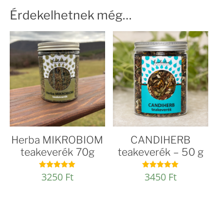
Érdekelhetnek még…
Herba MIKROBIOM
CANDIHERB
teakeverék 70g
teakeverék – 50 g
3250
Ft
3450
Ft
Értékelés:
Értékelés:
4.97
4.93
/ 5
/ 5