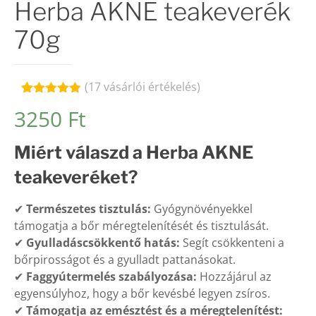
Herba AKNE teakeverék
70g
(
17
vásárlói értékelés)
Értékelés
17
3250
Ft
4.88
az 5-
ből,
értékelés
Miért válaszd a Herba AKNE
alapján
teakeveréket?
✔
Természetes tisztulás:
Gyógynövényekkel
támogatja a bőr méregtelenítését és tisztulását.
✔
Gyulladáscsökkentő hatás:
Segít csökkenteni a
bőrpirosságot és a gyulladt pattanásokat.
✔
Faggyútermelés szabályozása:
Hozzájárul az
egyensúlyhoz, hogy a bőr kevésbé legyen zsíros.
✔
Támogatja az emésztést és a méregtelenítést: