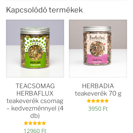
Kapcsolódó termékek
TEACSOMAG
HERBADIA
HERBAFLUX
teakeverék 70 g
teakeverék csomag
– kedvezménnyel (4
3950
Ft
Értékelés:
5.00
db)
/ 5
12960
Ft
Értékelés: