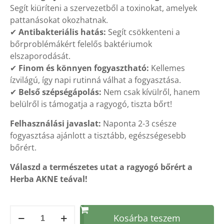
Segít kiüríteni a szervezetből a toxinokat, amelyek
pattanásokat okozhatnak.
✔
Antibakteriális hatás:
Segít csökkenteni a
bőrproblémákért felelős baktériumok
elszaporodását.
✔
Finom és könnyen fogyasztható:
Kellemes
ízvilágú, így napi rutinná válhat a fogyasztása.
✔
Belső szépségápolás:
Nem csak kívülről, hanem
belülről is támogatja a ragyogó, tiszta bőrt!
Felhasználási javaslat:
Naponta 2-3 csésze
fogyasztása ajánlott a tisztább, egészségesebb
bőrért.
Válaszd a természetes utat a ragyogó bőrért a
Herba AKNE teával!
Herba
Kosárba teszem
AKNE