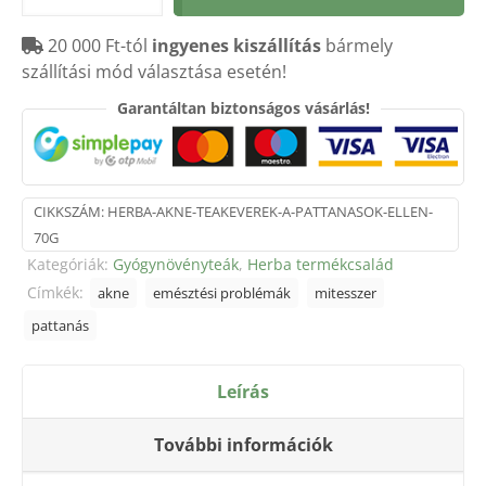
teakeverék
20 000 Ft-tól
ingyenes kiszállítás
bármely
70g
szállítási mód választása esetén!
mennyiség
Garantáltan biztonságos vásárlás!
CIKKSZÁM:
HERBA-AKNE-TEAKEVEREK-A-PATTANASOK-ELLEN-
70G
Kategóriák:
Gyógynövényteák
,
Herba termékcsalád
Címkék:
akne
emésztési problémák
mitesszer
pattanás
Leírás
További információk