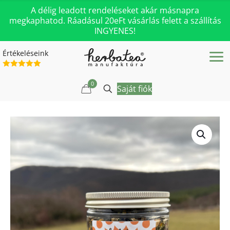
A délig leadott rendeléseket akár másnapra
megkaphatod. Ráadásul 20eFt vásárlás felett a szállítás
INGYENES!
Értékeléseink
0
Saját fiók