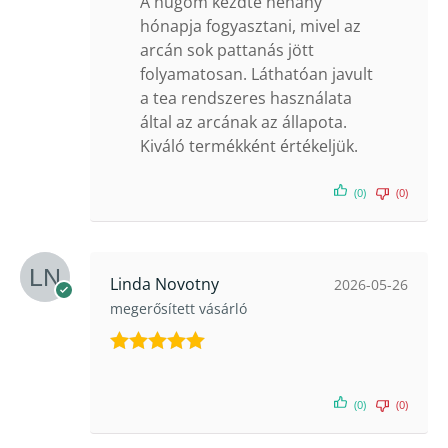
A húgom kezdte néhány
hónapja fogyasztani, mivel az
arcán sok pattanás jött
folyamatosan. Láthatóan javult
a tea rendszeres használata
által az arcának az állapota.
Kiváló termékként értékeljük.
(0)
(0)
Linda Novotny
2026-05-26
megerősített vásárló
Értékelés:
5
/ 5
(0)
(0)