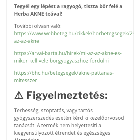
Tegyél egy lépést a ragyogó, tiszta bőr felé a
Herba AKNE teával!
További olvasnivaló
:
https://www.webbeteg.hu/cikkek/borbetegsegek/299/
az-az-akne
https://arvai-barta.hu/hirek/mi-az-az-akne-es-
mikor-kell-vele-borgyogyaszhoz-fordulni
https://bhc.hu/betegsegek/akne-pattanas-
mitesszer
⚠️
Figyelmeztetés:
Terhesség, szoptatás, vagy tartós
gyógyszerszedés esetén kérd ki kezelőorvosod
tanácsát. A termék nem helyettesíti a
kiegyensúlyozott étrendet és egészséges