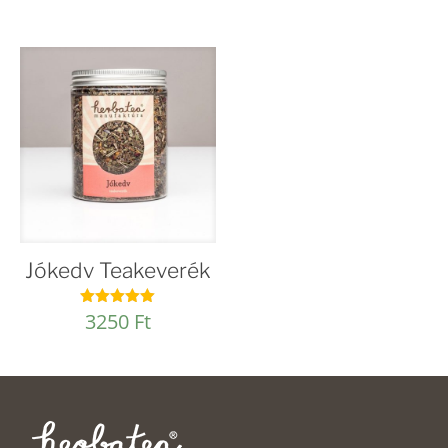
4.96
/ 5
Jókedv Teakeverék
3250
Ft
Értékelés:
5.00
/ 5