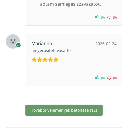
adtam semleges szavazatot.
(0)
(0)
Marianna
2026-02-24
megerősített vásárló
Értékelés:
5
/ 5
(0)
(0)
További vélemények betöltése (12)