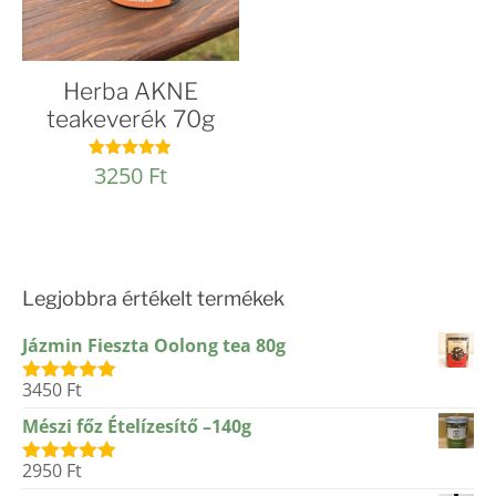
Herba AKNE
teakeverék 70g
3250
Ft
Értékelés:
4.88
/ 5
Legjobbra értékelt termékek
Jázmin Fieszta Oolong tea 80g
3450
Ft
Értékelés:
5.00
/ 5
Mészi főz Ételízesítő –140g
2950
Ft
Értékelés:
5.00
/ 5