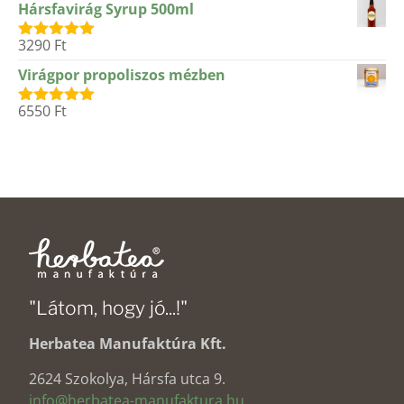
Hársfavirág Syrup 500ml
3290
Ft
Értékelés:
5.00
/ 5
Virágpor propoliszos mézben
6550
Ft
Értékelés:
5.00
/ 5
"Látom, hogy jó...!"
Herbatea Manufaktúra Kft.
2624 Szokolya, Hársfa utca 9.
info@herbatea-manufaktura.hu