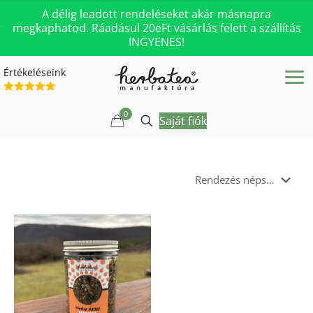
A délig leadott rendeléseket akár másnapra
megkaphatod. Ráadásul 20eFt vásárlás felett a szállítás
INGYENES!
Értékeléseink
0
Saját fiók