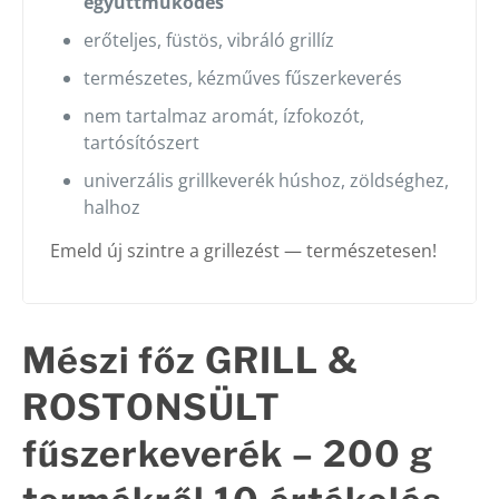
együttműködés
erőteljes, füstös, vibráló grillíz
természetes, kézműves fűszerkeverés
nem tartalmaz aromát, ízfokozót,
tartósítószert
univerzális grillkeverék húshoz, zöldséghez,
halhoz
Emeld új szintre a grillezést — természetesen!
Mészi főz GRILL &
ROSTONSÜLT
fűszerkeverék – 200 g