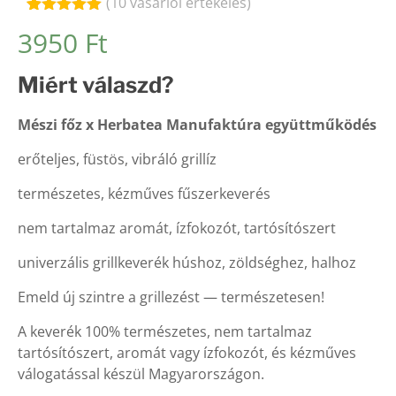
(
10
vásárlói értékelés)
Értékelés
10
3950
Ft
4.90
az 5-
ből,
értékelés
Miért válaszd?
alapján
Mészi főz x Herbatea Manufaktúra együttműködés
erőteljes, füstös, vibráló grillíz
természetes, kézműves fűszerkeverés
nem tartalmaz aromát, ízfokozót, tartósítószert
univerzális grillkeverék húshoz, zöldséghez, halhoz
Emeld új szintre a grillezést — természetesen!
A keverék 100% természetes, nem tartalmaz
tartósítószert, aromát vagy ízfokozót, és kézműves
válogatással készül Magyarországon.