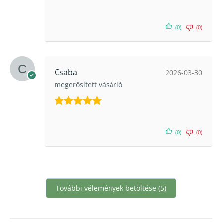
Értékelés:
5
/ 5
(0)
(0)
Csaba
2026-03-30
megerősített vásárló
Értékelés:
5
/ 5
(0)
(0)
További vélemények betöltése (5)