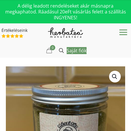
A délig leadott rendeléseket akár másnapra
megkaphatod. Ráadásul 20eFt vásárlás felett a szállítás
INGYENES!
Értékeléseink
0
Saját fiók