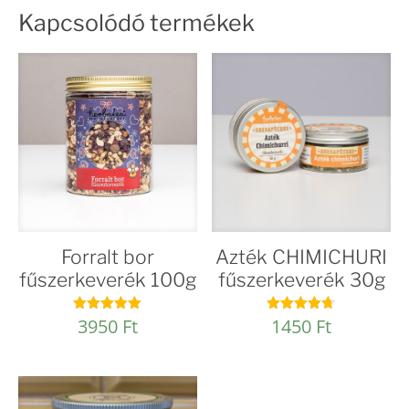
Kapcsolódó termékek
Forralt bor
Azték CHIMICHURI
fűszerkeverék 100g
fűszerkeverék 30g
3950
Ft
1450
Ft
Értékelés:
Értékelés:
4.97
4.67
/ 5
/ 5