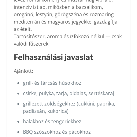
intenzív ízt ad, miközben a bazsalikom,
oregánó, lestyán, görögszéna és rozmaring
mediterrán és magyaros jegyekkel gazdagítja
az ételt.
Tartósítószer, aroma és ízfokozó nélkül — csak
valódi fűszerek.
Felhasználási javaslat
Ajánlott:
grill- és tárcsás húsokhoz
csirke, pulyka, tarja, oldalas, sertéskaraj
grillezett zöldségekhez (cukkini, paprika,
padlizsán, kukorica)
halakhoz és tengeriekhez
BBQ szószokhoz és pácokhoz