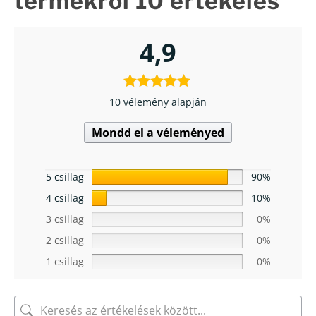
termékről 10 értékelés
4,9
10 vélemény alapján
Mondd el a véleményed
5 csillag
90%
4 csillag
10%
3 csillag
0%
2 csillag
0%
1 csillag
0%