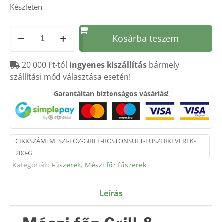
Készleten
Mészi
Kosárba teszem
főz
GRILL
20 000 Ft-tól
ingyenes kiszállítás
bármely
&
szállítási mód választása esetén!
ROSTONSÜLT
fűszerkeverék
Garantáltan biztonságos vásárlás!
–
200
g
mennyiség
CIKKSZÁM:
MESZI-FOZ-GRILL-ROSTONSULT-FUSZERKEVEREK-
200-G
Kategóriák:
Fűszerek
,
Mészi főz fűszerek
Leírás