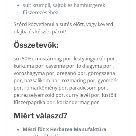
sült krumpli, sajtok és hamburgerek
fűszerezéséhez
Szórd közvetlenül a sütés előtt, vagy keverd
olajba és készíts pácot!
Összetevők:
só (50%), mustármag por, lestyángyökér por ,
kurkuma por, cayenne por, fokhagyma por ,
vöröshagyma por, oregánó por, görögszéna
por, bazsalikom por, rozmaring por, gyömbér
por, római kömény por, paradicsom por ,
petrezselyemzöld por, curry levél por, füstölt
fűszerpaprika por, koriandermag por
Miért válaszd?
Mészi főz x Herbatea Manufaktúra