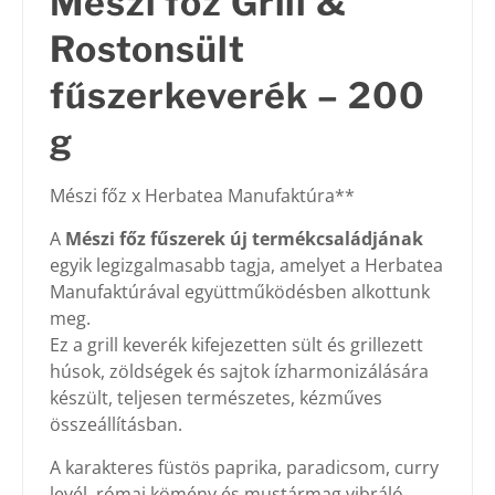
Mészi főz Grill &
Rostonsült
fűszerkeverék – 200
g
Mészi főz x Herbatea Manufaktúra**
A
Mészi főz fűszerek új termékcsaládjának
egyik legizgalmasabb tagja, amelyet a Herbatea
Manufaktúrával együttműködésben alkottunk
meg.
Ez a grill keverék kifejezetten sült és grillezett
húsok, zöldségek és sajtok ízharmonizálására
készült, teljesen természetes, kézműves
összeállításban.
A karakteres füstös paprika, paradicsom, curry
levél, római kömény és mustármag vibráló,