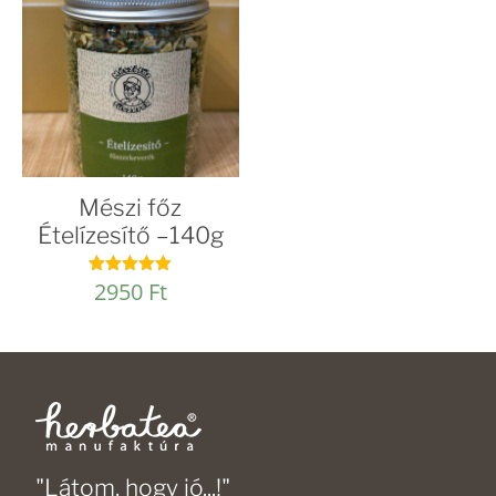
Mészi főz
Ételízesítő –140g
2950
Ft
Értékelés:
5.00
/ 5
"Látom, hogy jó...!"