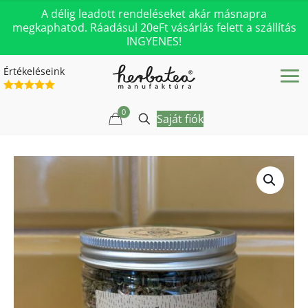
A délig leadott rendeléseket akár másnapra
megkaphatod. Ráadásul 20eFt vásárlás felett a szállítás
INGYENES!
Értékeléseink
0
Saját fiók