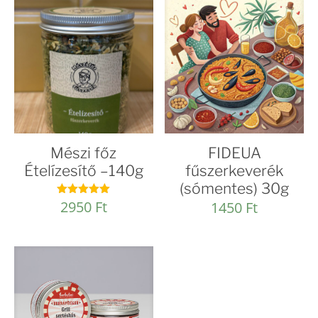
Mészi főz
FIDEUA
Ételízesítő –140g
fűszerkeverék
(sómentes) 30g
2950
Ft
Értékelés:
1450
Ft
5.00
/ 5