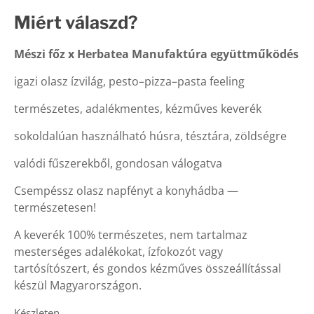
értékelés
Miért válaszd?
alapján
Mészi főz x Herbatea Manufaktúra együttműködés
igazi olasz ízvilág, pesto–pizza–pasta feeling
természetes, adalékmentes, kézműves keverék
sokoldalúan használható húsra, tésztára, zöldségre
valódi fűszerekből, gondosan válogatva
Csempéssz olasz napfényt a konyhádba —
természetesen!
A keverék 100% természetes, nem tartalmaz
mesterséges adalékokat, ízfokozót vagy
tartósítószert, és gondos kézműves összeállítással
készül Magyarországon.
Készleten