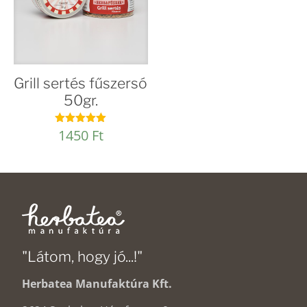
Grill sertés fűszersó
50gr.
1450
Ft
Értékelés:
5.00
/ 5
"Látom, hogy jó...!"
Herbatea Manufaktúra Kft.