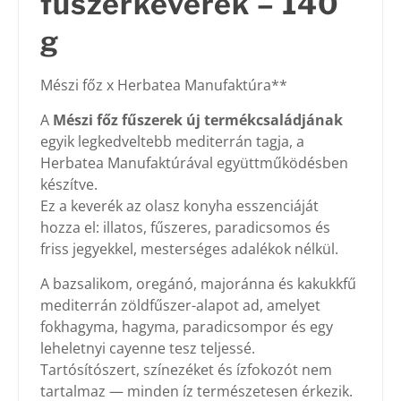
fűszerkeverék – 140
g
Mészi főz x Herbatea Manufaktúra**
A
Mészi főz fűszerek új termékcsaládjának
egyik legkedveltebb mediterrán tagja, a
Herbatea Manufaktúrával együttműködésben
készítve.
Ez a keverék az olasz konyha esszenciáját
hozza el: illatos, fűszeres, paradicsomos és
friss jegyekkel, mesterséges adalékok nélkül.
A bazsalikom, oregánó, majoránna és kakukkfű
mediterrán zöldfűszer-alapot ad, amelyet
fokhagyma, hagyma, paradicsompor és egy
leheletnyi cayenne tesz teljessé.
Tartósítószert, színezéket és ízfokozót nem
tartalmaz — minden íz természetesen érkezik.