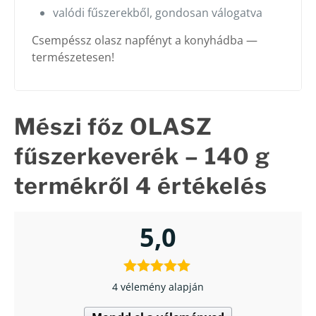
valódi fűszerekből, gondosan válogatva
Csempéssz olasz napfényt a konyhádba —
természetesen!
Mészi főz OLASZ
fűszerkeverék – 140 g
termékről 4 értékelés
5,0
4 vélemény alapján