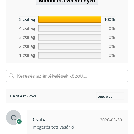
Mondd el a véleményed
5 csillag
100%
4 csillag
0%
3 csillag
0%
2 csillag
0%
1 csillag
0%
1-4 of 4 reviews
Csaba
2026-03-30
megerősített vásárló