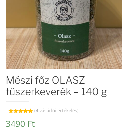
Mészi főz OLASZ
fűszerkeverék – 140 g
(
4
vásárlói értékelés)
Értékelés
4
3490
Ft
5.00
az 5-
ből,