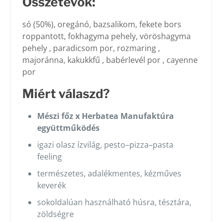
Összetevők:
só (50%), oregánó, bazsalikom, fekete bors
roppantott, fokhagyma pehely, vöröshagyma
pehely , paradicsom por, rozmaring ,
majoránna, kakukkfű , babérlevél por , cayenne
por
Miért válaszd?
Mészi főz x Herbatea Manufaktúra
együttműködés
igazi olasz ízvilág, pesto–pizza–pasta
feeling
természetes, adalékmentes, kézműves
keverék
sokoldalúan használható húsra, tésztára,
zöldségre