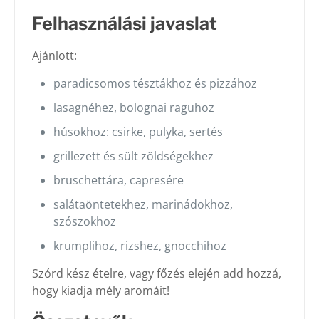
Felhasználási javaslat
Ajánlott:
paradicsomos tésztákhoz és pizzához
lasagnéhez, bolognai raguhoz
húsokhoz: csirke, pulyka, sertés
grillezett és sült zöldségekhez
bruschettára, capresére
salátaöntetekhez, marinádokhoz,
szószokhoz
krumplihoz, rizshez, gnocchihoz
Szórd kész ételre, vagy főzés elején add hozzá,
hogy kiadja mély aromáit!