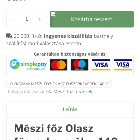
Mészi
Kosárba teszem
főz
OLASZ
20 000 Ft-tól
ingyenes kiszállítás
bármely
fűszerkeverék
szállítási mód választása esetén!
–
140
Garantáltan biztonságos vásárlás!
g
mennyiség
CIKKSZÁM:
MESZI-FOZ-OLASZ-FUSZERKEVEREK-140-G
Kategóriák:
Fűszerek
,
Mészi főz fűszerek
Leírás
Mészi főz Olasz