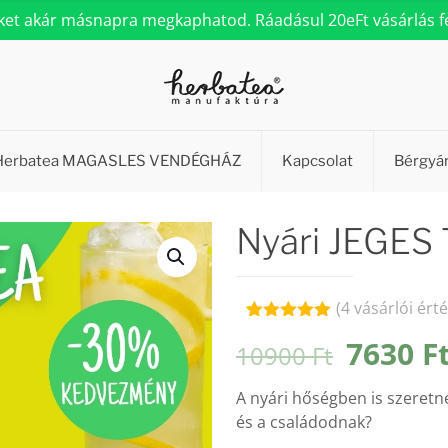
eket akár másnapra megkaphatod. Ráadásul 20eFt vásárlás fel
Herbatea MAGASLES VENDÉGHÁZ
Kapcsolat
Bérgyá
Nyári JEGES
(
4
vásárlói érté
Értékelés
4
Origina
7630
F
10900
Ft
5.00
az 5-
ből,
price
értékelés
A nyári hőségben is szeretn
alapján
was:
és a családodnak?
10900 F