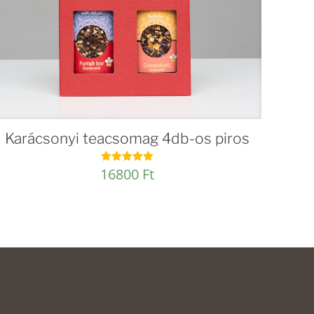
Karácsonyi teacsomag 4db-os piros
16800
Ft
Értékelés:
5.00
/ 5