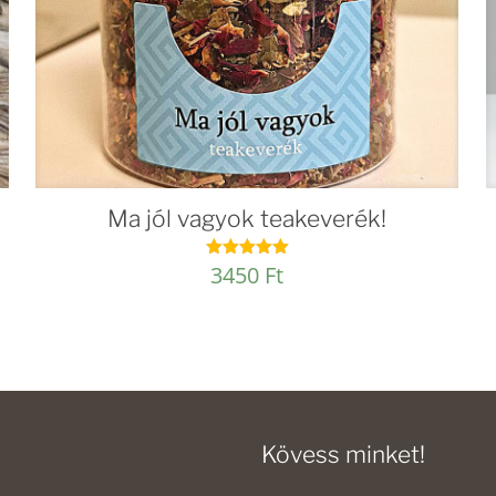
Ma jól vagyok teakeverék!
3450
Ft
Értékelés:
5.00
/ 5
Kövess minket!