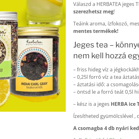
Válaszd a HERBATEA jeges 
szerezhetsz meg
!
Teáink aroma, ízfokozó, mes
mentes termékek!
Jeges tea – könny
nem kell hozzá eg
– friss hideg víz a jégkocká
– 0,25l forró víz a tea áztat
– áztatási idő: a csomagolás
– öntsd le a forró teát 0,5l 
– kész is a jeges
HERBA ice 
Ízesítheted gyümölcslével , 
A csomagba 4 db nyári ke