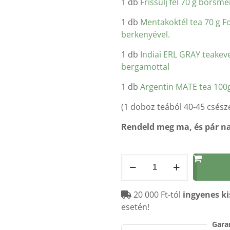
1 db
Frissülj fel 70 g borsm
1 db
Mentakoktél tea 70 g F
berkenyével.
1 db
Indiai ERL GRAY teakev
bergamottal
1 db
Argentin MATE tea 100g
(1 doboz teából 40-45 csésze
Rendeld meg ma, és pár na
Nyári
JEGES
TEA
20 000 Ft-tól
ingyenes ki
csomag
esetén!
mennyiség
Garan