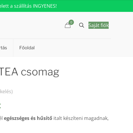
ett a szállítás INGYENES!
0
Saját fiók
rtás
Főoldal
 TEA csomag
kelés)
l
Current
t
price
él
egészséges és hűsítő
italt készíteni magadnak,
is:
t.
7630 Ft.