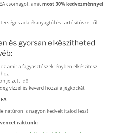
TEA csomagot, amit
most 30% kedvezménnyel
terséges adalékanyagtól és tartósítószertől
en és gyorsan elkészítheted
yéb:
khoz amit a fagyasztószekrényben elkészítesz!
áshoz
on jelzett idő
hideg vízzel és keverd hozzá a jégkockát
TEA
de natúron is nagyon kedvelt italod lesz!
dvencet raktunk: