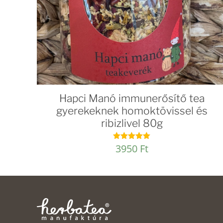
Hapci Manó immunerősítő tea
gyerekeknek homoktövissel és
ribizlivel 80g
3950
Ft
Értékelés:
5.00
/ 5