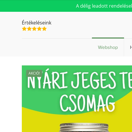
A délig leadott rendelés
Értékeléseink
Webshop
AKCIÓ!