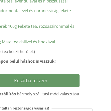
enta tea levendulával és hibiszkusszal
odormentalevél és narancsvirág fekete
erék 100g Fekete tea, rózsaszirommal és
 Mate tea chilivel és bodzával
 tea készíthető el.)
pon belül házhoz is visszük!
Kosárba teszem
szállítás
bármely szállítási mód választása
táltan biztonságos vásárlás!